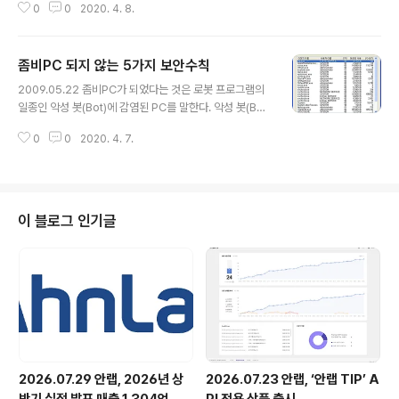
0
0
2020. 4. 8.
다!] 사전대응TFT에서 현재 일본에서 확산되고 있는 제노
바이러스에 대해 사전대응을 위한 정보를 제공해 주었습니
다. 2009년 5월 19일 부터 일본 현지에 제노 바이러스(G
좀비PC 되지 않는 5가지 보안수칙
eno virus)가 확산되고 있음이 알려지고, 루마니아, 영국
글 내용
등 유럽지역에서도 확산 우려가 제기되고 있습니다.기업의
2009.05.22 좀비PC가 되었다는 것은 로봇 프로그램의
정보보호 담당자분들이나 개인 사용자들은 주의하시기 바
일종인 악성 봇(Bot)에 감염된 PC를 말한다. 악성 봇(Bot)
랍니다. 제노 바이러스는2009년 4월 4일 일본의 컴퓨터
이란? 기존의 바이러스나 웜 등과는 구분이 되는 ‘Bot’은
판매 사이트인 제노 홈페이지를 통해 악성코드가 전파되면
0
0
2020. 4. 7.
로봇(RoBot)의 의미로, 해커 혹은 봇 유포자가 원격지에
서 언론에 의해 명명된 이름입니다. 중국의 Gu***ar.cn
서 봇에 감염된 시스템을 조정할 수 있는 악성 프로그램이
웹 사이트에서 악성코..
다. 그래서 악성 봇은 일반 PC를 해커가 마음대로 조정할
수 있도록 만드는 로봇 프로그램이라고 규정할 수 있다. 일
단 현재 내PC에 어떤 프로그램이 실행 중인지를 알아보는
이 블로그 인기글
방법이 있다. 윈도우 태스크바에 마우스 오른쪽 버튼을 클
릭하고 작업관리자를 실행시키고 프로세스 탭 클릭해보면,
실행중인 프로세스 목록을 볼 수 있다. 여기서 내가 알지 못
하는 프로그램이 PC자원(CPU, 메모리, …)을 과도하게 사
용할..
2026.07.29 안랩, 2026년 상
2026.07.23 안랩, ‘안랩 TIP’ A