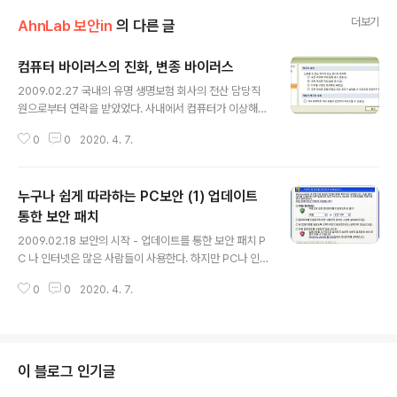
더보기
AhnLab 보안in
의 다른 글
컴퓨터 바이러스의 진화, 변종 바이러스
글 내용
2009.02.27 국내의 유명 생명보험 회사의 전산 담당직
원으로부터 연락을 받았었다. 사내에서 컴퓨터가 이상해졌
다라는 문의가 갑자기 늘었다는 것이었다. 특이하게도 해
0
0
2020. 4. 7.
당 PC에서는 안철수연구소의 웹사이트로 접속이 안 된다
는 것이었다. 자사 직원들이 바이러스에 감염된 것으로 느
끼고 안철수연구소로 인터넷 접속을 하려고 있는데 그것마
누구나 쉽게 따라하는 PC보안 (1) 업데이트
저도 안 된다고 하소연을 한 것이었다. 이것은 작년 말부터
최근까지도 맹위를 떨치고 있는 컨피커(Conficker)라는
통한 보안 패치
글 내용
웜(Worm) 때문에 발생한 문제였다. 이 웜에 감염된 PC는
2009.02.18 보안의 시작 - 업데이트를 통한 보안 패치 P
마이크로 소프트(MS)를 포함해서 보안업체 웹 페이지로
C 나 인터넷은 많은 사람들이 사용한다. 하지만 PC나 인터
접속을 할 수 없게 만들어서 백신을 통한 치료를 못하게 만
넷을 사용하기 위한 기초 공사인 ‘보안’에 대해서는 어렵고
든다. 이처럼 악성코드들이 진단과 치료하기를 까따롭게
0
0
2020. 4. 7.
성가신 것으로 생각한다. 이번 연재에서는 누구나 쉽게 따
만드는 형태로 발전하고 있고 해당 ..
라 할 수 있는 PC보안에 대해서 이야기 하고자 한다. 이 연
재가 끝날 무렵에는 이 글을 읽는 분 모두 기본적인 보안 설
정은 스스로 할 수 있게 되길 바란다. 우리는 집을 나가기
전 가스는 잘 잠겨 있는지, 창문은 잘 닫혀 있는지 등등 각
이 블로그 인기글
종 사고를 예방하기 위해 만전을 기한다. 그리고 마지막으