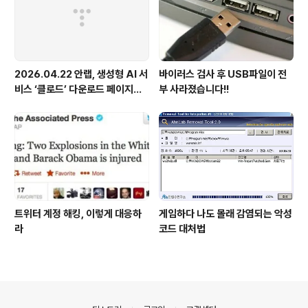
2026.04.22 안랩, 생성형 AI 서
바이러스 검사 후 USB파일이 전
비스 ‘클로드’ 다운로드 페이지로
부 사라졌습니다!!
위장한 피싱 사이트 주의 당부
트위터 계정 해킹, 이렇게 대응하
게임하다 나도 몰래 감염되는 악성
라
코드 대처법
의안내