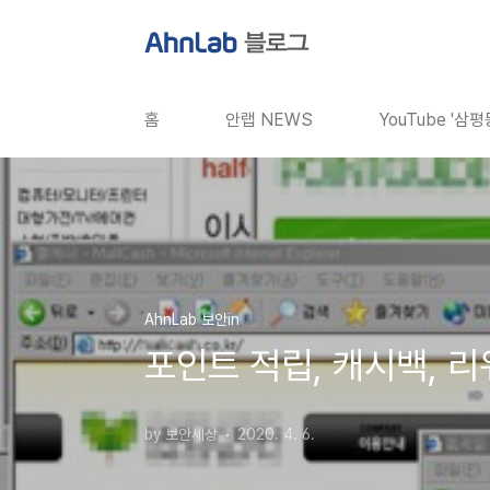
본문 바로가기
홈
안랩 NEWS
YouTube '삼
AhnLab 보안in
포인트 적립, 캐시백, 
by 보안세상
2020. 4. 6.