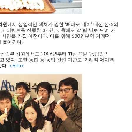
 차원에서 상업적인 색채가 강한
‘
빼빼로 데이
’
대신 선조의
내 이벤트를 진행한 바 있다
.
올해도 각 팀 별로 모여 가
 시간을 가질 예정이다
.
이를
위해
600
인분의
가래떡
이
들어간다
.
 농림부 차원에서도
2006
년부터
11
월
11
일
'
농업인의
열고 있다
.
또한 농협 등 농업 관련 기관도
‘
가래떡 데이
’
라
한다
.
<Ahn>