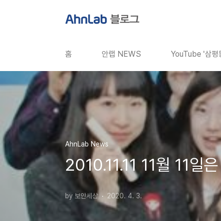
본문 바로가기
홈
안랩 NEWS
YouTube '삼
AhnLab News
2010.11.11 11월 1
by 보안세상
2020. 4. 3.