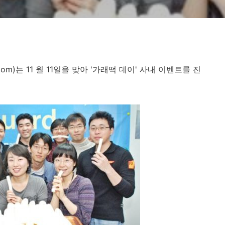
com)
는
11
월
11
일을 맞아
'
가래떡 데이
'
사내 이벤트를 진