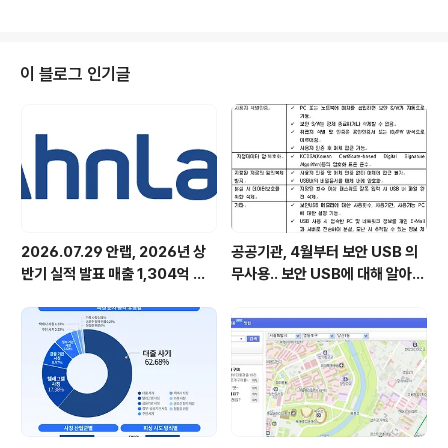
자들 또한 다수 참여하여 IT와 보안에 대한 대학생들의 관
심을 엿볼 수 있었습니다. ‘컨버전스 시대의 덕목’이란 주제
로 진행된 이날 강연은 IT와 보안이슈 뿐 아니라 스마트폰,
소셜네트워크 등을 자세히 다루어 변화하는 시대에 대한
이 블로그 인기글
학생들의 이해를 도왔습니다. 김홍선 대표는 만화가 이정
문 화백이 1965년에 상상한 2000년대의 모습을 보여주
며 질문을 던집니다. “지금으로부터 45년 전의 상상 입니
다. 무엇이 얼마나 이루어졌습니까?” 김대표는 휴대 전화
개발에 골몰하면서도 누구나 ..
2026.07.29 안랩, 2026년 상
공공기관, 4월부터 보안 USB 의
반기 실적 발표 매출 1,304억 원,
무사용.. 보안 USB에 대해 알아봅
영업이익 73억 원 기록
시다