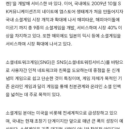
캔
)’
을 개발해 서비스한 바 있다
.
이어
,
국내에도
2009
년
10
월
S
K
커뮤니케이션즈의 네이트에 앱스토어 생태계가 처음 만들어지자
국내 소셜게임 시장 개척과 확대에 나서 해피타운
,
해피아이돌에
이르기 까지 총
9
종의 소셜게임을 개발
,
서비스하며 시장
40%
이
상을 차지하고 있다
.
또한 해외에도 일본의 믹시 등에 소셜게임을
서비스하며 시장 확대에 나서고 있다
.
소셜네트워크게임
(SNG)
은
SNS(
소셜네트워킹서비스
)
를 바탕으
로 사용자간 인적 네트워크와 친목을 도모하는데 중점을 둔 신개
념의 게임으로 쉽고 단순한 것이 특징이며
,
게임 자체가 목적인 기
존 온라인 게임과 달리 게임을 통해 친분관계와 온라인 소셜 인맥
을 넓히는 데 주로 목적이 있다
.
소셜게임 분야는 미국을 비롯해 전세계적으로 급성장하고 있으
며
,
국내는 현재 초창기 단계이지만 앞으로 매년 큰 폭의 성장이 예