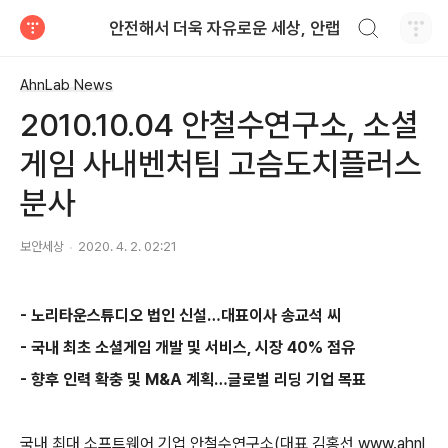
검색하기
안전해서 더욱 자유로운 세상, 안랩
티스토리
AhnLab News
2010.10.04 안철수연구소, 소셜
게임 사내벤처팀 고슴도치플러스
분사
보안세상
2020. 4. 2. 02:21
-
노리타운스튜디오 법인 신설
…
대표이사 송교석 씨
-
국내 최초 소셜게임 개발 및 서비스
,
시장
40%
점유
-
향후 인력 확충 및
M&A
계획
…
글로벌 리딩 기업 목표
국내 최대 소프트웨어 기업 안철수연구소
(
대표 김홍선
www.ahnl