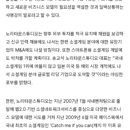
하고 새로운 비즈니스 모델의 필요성을 역설한 것과 일맥상통하는
사명감의 발로라고 할 수 있다
.
노리타운스튜디오는 향후 외부 투자를 적극 유치해 재원을 보강하
고 신규 인력 채용에도 나서는 한편 소셜게임 분야에 대한 유망기
업의
M&A
에도 나설 방침이다
.
또한 스마트폰용 소셜게임 개발에
도 박차를 가할 계획이다
.
송교석 노리타운스튜디오 대표는
“
국내
소셜게임
1
위에 머물지 않고 일본 미국 등 해외 시장 개척에도 나
서 소셜게임 분야 글로벌 리딩 기업으로 도약할 것
”
이라는 야심찬
포부를 밝혔다
.
한편
,
노리타운스튜디오는 지난
2007
년
1
월 사내벤처팀으로 출
발해 웹
2.0
기반 소셜네트워크서비스를 중심으로 다양한 비즈니
스 모델에 대한 시도를 거쳐 지난
2009
년
6
월 미국 페이스북에서
국내 최초의 소셜게임인
‘Catch me if you can(
캐치 미 이프 유