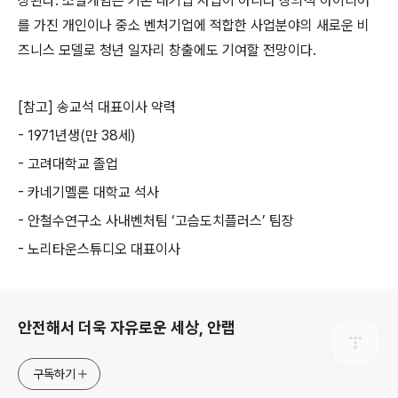
상된다
.
소셜게임은 기존 대기업 사업이 아니라 창의적 아이디어
를 가진 개인이나 중소 벤처기업에 적합한 사업분야의 새로운 비
즈니스 모델로 청년 일자리 창출에도 기여할 전망이다
.
[
참고
]
송교석 대표이사 약력
-
1971
년생
(
만
38
세
)
-
고려대학교 졸업
-
카네기멜론 대학교 석사
-
안철수연구소 사내벤처팀
‘
고슴도치플러스
’
팀장
-
노리타운스튜디오 대표이사
로그 정보
안전해서 더욱 자유로운 세상, 안랩
구독하기