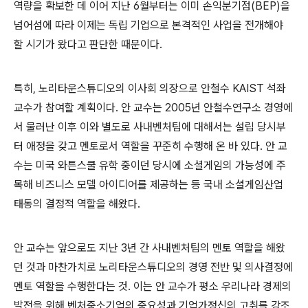
역량을 확보한 데 이어 지난
6
월부터는 이미 손익분기점
(BEP)
을
넘어섬에 따라 이제는 독립 기업으로 본격적인 사업을 전개해야
할 시기가 왔다고 판단한 때문이다
.
특히
,
노리타운스튜디오의 이사회 의장으로 안철수
KAIST
석좌
교수가 참여할 계획이다
.
안 교수는
2005
년 안철수연구소 경영에
서 물러난 이후 이와 별도로 사내벤처팀에 대해서는 설립 당시부
터 애정을 갖고 멘토로서 역할을 꾸준히 수행해 온 바 있다
.
안 교
수는 미국 와튼스쿨 유학 중이던 당시에 소셜게임의 가능성에 주
목해 비즈니스 모델 아이디어를 제공하는 등 국내 소셜게임산업
태동의 결정적 역할을 해왔다
.
안 교수는 앞으로도 지난
3
년 간 사내벤처팀의 멘토 역할을 해왔
던 것과 마찬가치로 노리타운스튜디오의 경영 전반 및 의사결정에
멘토 역할을 수행한다는 것
.
이는 안 교수가 평소 우리나라 경제의
발전을 위해 벤처중소기업의 중요성과 기업가정신의 고취를 강조