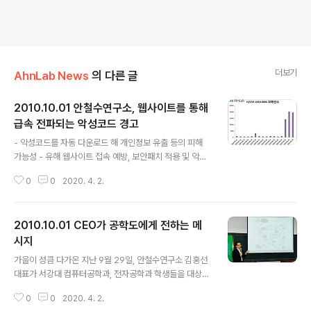
더보기
AhnLab News
의 다른 글
2010.10.01 안철수연구소, 웹사이트를 통해
급속 전파되는 악성코드 경고
글 내용
- 악성코드를 자동 다운로드 해 개인정보 유출 등의 피해
가능성 - 유해 웹사이트 접속 예방, 보안패치 적용 및 악성
코드 진단/치료해야 글로벌 통합보안 기업인 안철수연구소
0
0
2020. 4. 2.
(대표 김홍선 www.ahnlab.com)는 최근 국내 인터넷 사
용자들이 자주 방문하는 웹사이트 등을 통해 MS10-018
취약점을 악용하는 자바 스크립트(Java Script) 형태의
2010.10.01 CEO가 공학도에게 전하는 메
악성코드 감염건수가 급격히 증가하고 있다고 경고했습니
다. V3에서는 이를 ‘JS/CVE-2010-0806’으로 진단하며
시지
글 내용
AMP(악성코드분석시스템)을 통해 집계된 감염 건수는 2
가을이 성큼 다가온 지난 9월 29일, 안철수연구소 김홍선
7일 약 1,000건에서 28일 약 14,000건으로 급증하기 시
대표가 서강대 컴퓨터공학과, 전자공학과 학생들을 대상으
작하여 29일 약 20,200건과 30일에 약 19,000건으로
로 초청 강연을 펼치기 위해 신촌 캠퍼스를 찾았습니다. 이
지속되고 있습니다. 이는 사용자들이 방문하는 다수의 ..
0
0
2020. 4. 2.
날 강연에는 공학 전공자 뿐 아니라 인문학, 사회과학 전공