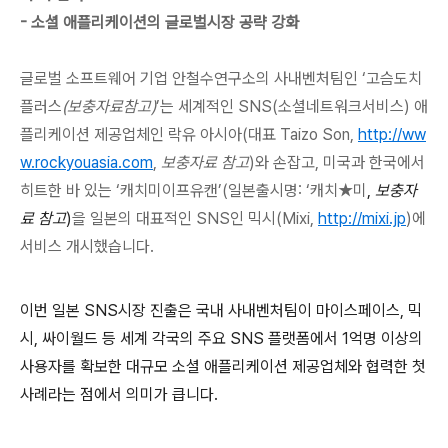
- 소셜 애플리케이션의 글로벌시장 공략 강화
글로벌 소프트웨어 기업 안철수연구소의 사내벤처팀인
‘
고슴도치
플러스
(
보충자료참고
)
’
는 세계적인
SNS(
소셜네트워크서비스
)
애
플리케이션 제공업체인 락유 아시아
(
대표
Taizo Son,
http://ww
w.rockyouasia.com
,
보충자료 참고
)
와 손잡고
,
미국과 한국에서
히트한 바 있는
‘
캐치미이프유캔
’(
일본출시명
: ‘
캐치★미
,
보충자
료 참고
)
을 일본의 대표적인
SNS
인 믹시
(Mixi,
http://mixi.jp
)
에
서비스 개시했습니다
.
이번 일본
SNS
시장 진출은 국내 사내벤처팀이 마이스페이스
,
믹
시
,
싸이월드 등 세계 각국의 주요
SNS
플랫폼에서
1
억명 이상의
사용자를 확보한 대규모 소셜 애플리케이션 제공업체와 협력한 첫
사례라는 점에서 의미가 큽니다
.