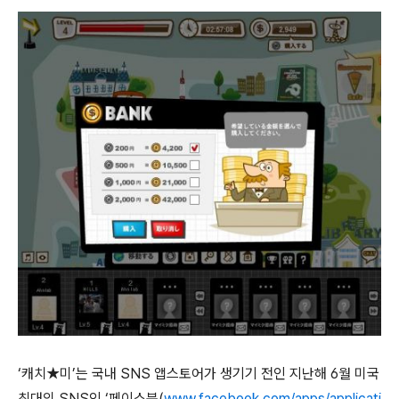
‘
캐치★미
’
는 국내
SNS
앱스토어가 생기기 전인 지난해
6
월 미국
최대의
SNS
인
‘
페이스북
(
www.facebook.com/apps/applicati