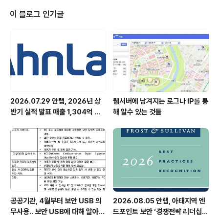
개최합니다. ‘V스쿨’은 국내 유일의 청소년 보안교실로서
지난 2006년 처음 시작되어 연 2회 겨울, 여름 방학에 열
이 블로그 인기글
립니다. 이 행사는 날로 지능화하는 보안 위협 속에서 청소
년 스스로 자신의 정보를 보호하는 생활 습관을 기르고 건
전한 보안 의식을 갖게 도와주고, 청소년 보안 꿈나무를 육
성하기 위해 마련됐습니다. ‘V스쿨’의 ‘V’는 인터넷 세..
2026.07.29 안랩, 2026년 상
웹서버에 남겨지는 로그나 IP를 통
반기 실적 발표 매출 1,304억 원,
해 알수 있는 것들
영업이익 73억 원 기록
공공기관, 4월부터 보안 USB 의
2026.08.05 안랩, 아태지역 엔
무사용.. 보안 USB에 대해 알아봅
드포인트 보안 ‘경쟁전략 리더십’