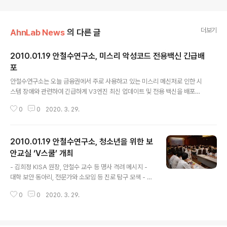
더보기
AhnLab News
의 다른 글
2010.01.19 안철수연구소, 미스리 악성코드 전용백신 긴급배
포
글 내용
안철수연구소는 오늘 금융권에서 주로 사용하고 있는 미스리 메신저로 인한 시
스템 장애와 관련하여 긴급하게 V3엔진 최신 업데이트 및 전용 백신을 배포했
습니다. 미스리 메신저가 설치된 PC는 메신저 로그인 이후 서비스 업데이트 공
0
0
2020. 3. 29.
지와 함께 메신저 프로그램이 멈추는 등의 장애현상이 발생 했으며, 일부에선
장애 현상 이후 시스템 중단과 재부팅 등 바이러스 감염증상이 발생하기도 했습
니다. 안철수연구소는 해당 악성코드를 최신 V3 백신 제품군에 반영하여 오전
2010.01.19 안철수연구소, 청소년을 위한 보
11시 40분 배포했으며, ADS악성코드에 대해서는 전용백신을 긴급제작해 별
도 배포했습니다. 미스리 관련 악성코드 감염이 의심스러운 사용자는 반드시 V
안교실 ‘V스쿨’ 개최
글 내용
3를 최신 엔진으로 업데이트하고, ADS 전용백신(http://www.ahnlab.com/
- 김희정 KISA 원장, 안철수 교수 등 명사 격려 메시지 -
kr/site/dow..
대학 보안 동아리, 전문가와 소모임 등 진로 탐구 모색 - 스
마트폰 보안 위협, 소셜 게임 등 최신 이슈 학습 - 오는 1월
0
0
2020. 3. 29.
26일 개최.. 1월 22일까지 참가 신청 글로벌 통합보안 기
업인 안철수연구소는 오는 1월 26일(화) 미래 보안 전문가
를 꿈꾸는 중고등학생을 위한 청소년 보안교실 ‘V스쿨’을