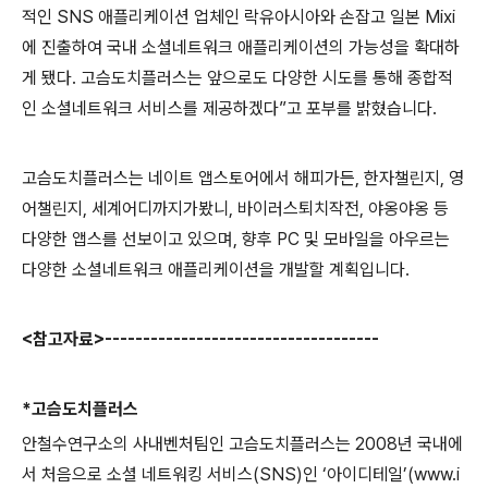
적인
SNS
애플리케이션 업체인 락유아시아와 손잡고 일본
Mixi
에 진출하여 국내 소셜네트워크 애플리케이션의 가능성을 확대하
게 됐다
.
고슴도치플러스는 앞으로도 다양한 시도를 통해 종합적
인 소셜네트워크 서비스를 제공하겠다
”
고 포부를 밝혔
습니
다
.
고슴도치플러스는 네이트 앱스토어에서 해피가든
,
한자챌린지
,
영
어챌린지
,
세계어디까지가봤니
,
바이러스퇴치작전
,
야옹야옹 등
다양한 앱스를 선보이고 있으며
,
향후
PC
및 모바일을 아우르는
다양한 소셜네트워크 애플리케이션을 개발할 계획입
니
다
.
<
참고자료
>------------------------------------
*
고슴도치플러스
안철수연구소의 사내벤처팀인 고슴도치플러스는
2008
년 국내에
서 처음으로 소셜 네트워킹 서비스
(SNS)
인
‘
아이디테일
’(www.i