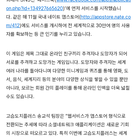
on.php?id=134927665620
)’
에 먼저 서비스를 시작했습니
다
.
같은 해
11
월 국내 네이트 앱스토어
(
http://appstore.nate.co
m/412
)
에도 서비스를 개시하여 전 세계적으로
30
만여 명의 사용
자를 확보하는 등 큰 인기를 누리고 있습니다
.
이 게임은 제목 그대로 온라인 친구
끼리 추격자나 도망자가 되어
서로를 추격하고 도망가는 게임입니다
.
도망자와 추격자는 세계
여러 나라를 돌아다니며 다양한 미니게임과 퀴즈를 통해 영화
,
도
서
,
음식
,
세계지리 등의 분야의 다양한 상식을 쌓을 수 있을 뿐만
아니라
,
모르는 회원 간의 플레이를 통해 온라인 인맥을 더욱 넓힐
수도 있
습니
다
.
고슴도치플러스 송교석 팀장은
“
웹서비스가 앱스토어 형식으로
전환되는 추세에 따라 소셜네트워크 애플리케이션은 새로운 기회
의 시장으로 떠오르고 있다
.
특히 이번에 고슴도치플러스는 세계