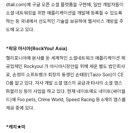
dtail.com)
에 구글 오픈 소셜 플랫폼을 구현해
,
일반 개발자들이
소셜 네트워킹을 위한 애플리케이션을 개발해 등록할 수 있도록
하는 등 국내에서 선도적인 기술을 보유하며 웹서비스 개방을 주
도해 오고 있다
.
*
락유 아시아
(RockYou! Asia)
캘리포니아에 본사를 둔 세계적인 소셜네트워크 애플리케이션 제
공업체인
Rockyou!
가 아시아시장만을 위해 세운 별도 법인회사
로
,
손정의 소프트뱅크 회장의 동생인 손태장
(
Taizo Son
)
이
CE
O
를 맡고 있다
.
자사 개발 소셜 앱스의 공급과 타사의 소셜 앱스
퍼블리싱 등의 사업을 하고 있다
.
현재 네이트에도 네이트
(
싸이월
드
)
에
Foo pets, Crime World, Speed Racing
등
6
개의 앱스를
제공 중에 있다
.
*
캐치★미