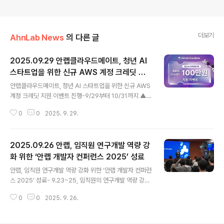
더보기
AhnLab News
의 다른 글
2025.09.29 안랩클라우드메이트, 청년 AI
스타트업을 위한 신규 AWS 계정 크레딧 지
글 내용
원 이벤트 진행
안랩클라우드메이트, 청년 AI 스타트업을 위한 신규 AWS
계정 크레딧 지원 이벤트 진행-9/29부터 10/31까지 ▲기
업 대표자 연령 만 39세 이하 혹은 창업 7년 이내의 국내
0
0
2025. 9. 29.
법인이면서, ▲AI 기술 활용하는 기업 선착순 10개사 대
상, 신규 AWS 계정 등록 완료 시 3개월간 AWS 사용료 최
대 100만원 지원-안랩클라우드메이트, 청년 AI 스타트업
2025.09.26 안랩, 임직원 연구개발 역량 강
육성과 AX 기반 클라우드 비즈니스 파트너십 지속 강화 예
정 안랩의 AX(AI Transformation)·MSP 전문 자회사
화 위한 ‘안랩 개발자 컨퍼런스 2025’ 성료
글 내용
안랩클라우드메이트(대표 김형준, 고창규, ahnlabcloud
안랩, 임직원 연구개발 역량 강화 위한 ‘안랩 개발자 컨퍼런
mate.com )가 청년 AI 스타트업을 위한 신규 AWS 계정
스 2025’ 성료- 9.23~25, 임직원의 연구개발 역량 강화
크레딧 지원 이벤트를 진행하고, 신청 기업을 모집한다. 이
와 지식 확장을 위한 ‘안랩 개발자 컨퍼런스’ 개최- 강석균
번 이벤트에서 안랩클라우드메이트는 미래..
0
0
2025. 9. 26.
대표, 전성학 연구소장의 오프닝과 ▲리턴제로 정주영 CT
O의 키노트 ▲외부 연사 세션 ▲사내 지식 공유자 세션 등
총 20개 강연으로 구성 안랩(대표 강석균, www.ahnlab.