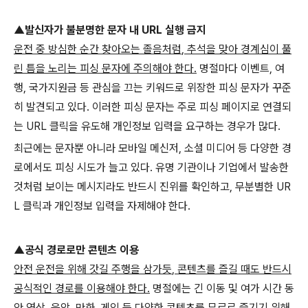
▲발신자가 불분명한 문자 내
URL
실행 금지
운전 중 방심한 순간 찾아오는 졸음처럼
,
추석을 맞아 경계심이 풀
린 틈을 노리는 피싱 문자에 주의해야 한다
.
명절마다 이벤트
,
여
행
,
국가지원금 등 관심을 끄는 키워드로 위장한 피싱 문자가 꾸준
히 발견되고 있다
.
이러한 피싱 문자는 주로 피싱 페이지로 연결되
는
URL
클릭을 유도해 개인정보 입력을 요구하는 경우가 많다
.
최근에는 문자뿐 아니라 모바일 메신저
,
소셜 미디어 등 다양한 경
로에서도 피싱 시도가 늘고 있다
.
유명 기관이나 기업에서 발송한
것처럼 보이는 메시지라도 반드시 진위를 확인하고
,
무분별한
UR
L
클릭과 개인정보 입력을 자제해야 한다
.
▲공식 경로로만 콘텐츠 이용
안전 운전을 위해 갓길 주행을 삼가듯
,
콘텐츠를 즐길 때도 반드시
공식적인 경로를 이용해야 한다
.
명절에는 긴 이동 및 여가 시간 동
안 영상
,
음악
,
만화
,
게임 등 다양한 콘텐츠를 무료로 즐기기 위해