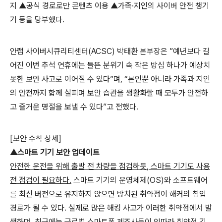
지 ▲공식 경로로만 콘텐츠 이용 ▲가족·지인의 사이버 안전 챙기
기 등을 당부했다
.
안랩 사이버시큐리티센터
(ACSC)
박태환 본부장은 ”예년보다 길
어진 이번 추석 연휴에는 들뜬 분위기 속 작은 방심 하나가 예상치
못한 보안 사고로 이어질 수 있다”며
,
“본인뿐 아니라 가족과 지인
의 안전까지 함께 살피며 보안 습관을 생활화할 때 모두가 안전하
고 즐거운 명절을 보낼 수 있다”고 전했다
.
[
보안 수칙 상세
]
▲스마트 기기 보안 업데이트
안전한 운전을 위해 출발 전 차량을 점검하듯
,
스마트 기기도 사용
전 점검이 필요하다
.
스마트 기기의 운영체제
(OS)
와 소프트웨어
를 최신 버전으로 유지하지 않으면 방치된 취약점이 해커의 침입
경로가 될 수 있다
.
실제로 많은 해킹 사고가 이러한 취약점에서 발
생하며
,
최근에는 글로벌 스마트폰 제조사들이 잇따라 취약점 긴