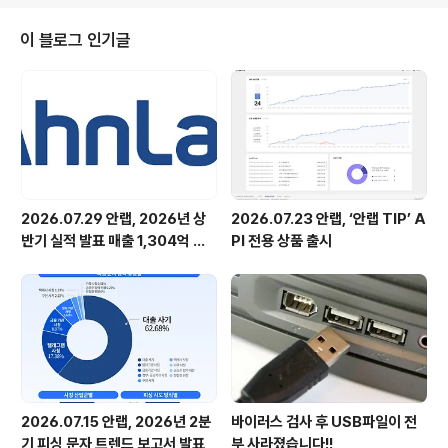
com )이 9월 23일(화)~25일(목) 판교 사옥에서 임직원
을 대상으로 ‘안랩 개발자 컨퍼런스 2025(AhnLab Dev
이 블로그 인기글
elopers Conference 2025)’를 성료했다. 안랩 개발
자 컨퍼런스는 안랩 연구개발 인력의 직무 역량 강화와 지
식 확장을 위한 행사다. 안랩은 올해 컨퍼런스의 슬로건을
‘AI 시대, 안랩 개발자의 다음..
2026.07.29 안랩, 2026년 상
2026.07.23 안랩, ‘안랩 TIP’ A
반기 실적 발표 매출 1,304억 원,
PI 전용 상품 출시
영업이익 73억 원 기록
2026.07.15 안랩, 2026년 2분
바이러스 검사 후 USB파일이 전
기 피싱 문자 트렌드 보고서 발표
부 사라졌습니다!!