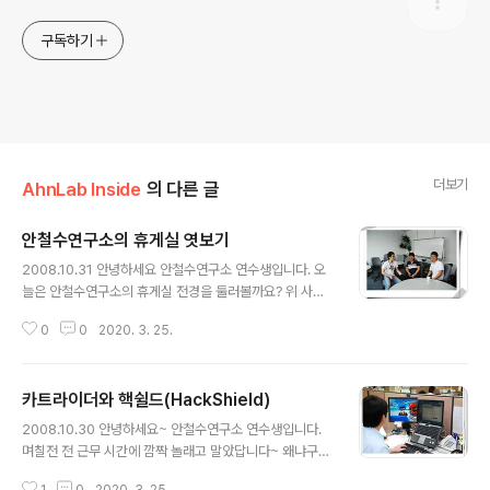
구독하기
더보기
AhnLab Inside
의 다른 글
안철수연구소의 휴게실 엿보기
글 내용
2008.10.31 안녕하세요 안철수연구소 연수생입니다. 오
늘은 안철수연구소의 휴게실 전경을 둘러볼까요? 위 사진
은 10층 휴게실 에서 쉬는 연수생들의 모습입니다. 안철수
0
0
2020. 3. 25.
연구소 휴게실 중에 가장 쾌적하고 넓은 휴게 공간인 거 같
아요~ 여긴 제가 특히 좋아하는 곳인데요. 조용하고 여의
도공원의 경치와 LG쌍둥이 빌딩이 멀리 보여 바깥 경관이
카트라이더와 핵쉴드(HackShield)
예뻐요~ 여기서 "공짜로" (대머리 벗겨질라 ㅋㅋ) 직원들
글 내용
의 편의를 위해 구비된 커피와 각종 차, 물, 냉장고, 자판기
2008.10.30 안녕하세요~ 안철수연구소 연수생입니다.
를 이용할 수 있죠. 참, 안철수연구소의 자판기 음료수들은
며칠전 전 근무 시간에 깜짝 놀래고 말았답니다~ 왜냐구
시중보다 싼 가격을 자랑하기 때문에 음료수 사러 슈퍼에
요? 안철수연구소 직원들이 근무 시간에 카트라이더를 하
가기가 꺼려진답니다 *^^*