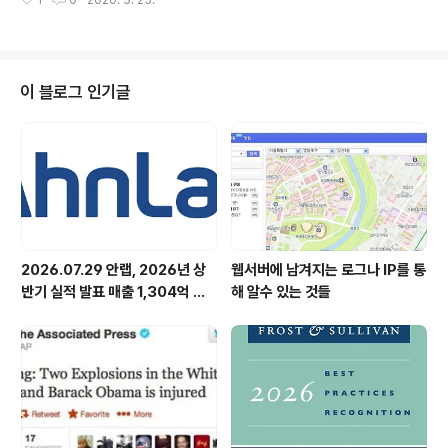
1
0
2020. 3. 25.
다니.. 충격충격!!! 안철수연구소의 온라인 게임보안솔루션
인 핵쉴드(HackShield)와 넥슨의 카트라이더가 계약을
맺어, 얼마전부터 카트라이더에 핵쉴드가 제공되고 있는데
요. 핵쉴드(HackShield)가 제대로 작동하는지 게임을 하
며 테스트를 하는 것이라고 합니다. 아무리 자유로운 분위
이 블로그 인기글
기의 근무환경을 자랑하는 안철수연구소지만, 근무 시간에
게임을 즐기는 직원들 ㅋㅋㅋ 저도 근무 시간에 떳떳하게
카트라이더 하고 싶어요~ 헤헤 ㅋㅋ
2026.07.29 안랩, 2026년 상
웹서버에 남겨지는 로그나 IP를 통
반기 실적 발표 매출 1,304억 원,
해 알수 있는 것들
영업이익 73억 원 기록