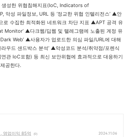
 생성한 위협침해지표
(IoC, Indicators of
IP,
악성 파일정보
, URL
등
‘정교한 위협 인텔리전스’ ▲안
등으로 수집한
최적화된 네트워크 차단 지표
▲
APT
공격 유
at Monitor
’ ▲다크웹
/
딥웹 및 텔레그램에 노출된 계정 유
 Dark Web
’ ▲사용자가 업로드한
의심
파일
/URL
에 대해
클라우드 샌드박스 분석’ ▲악성코드 분석
/
취약점
/
포렌식
(
연관
IoC
포함
)
등 최신 보안위협에 효과적으로 대응하기
 제공한다
.
5억, 영업이익 85억
2024.11.06
(0)