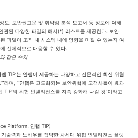
 정보
,
보안권고문 및 취약점 분석 보고서 등 정보에 더해
연관된 다양한 파일의 해시
(*)
리스트를 제공한다
.
보안
된 파일이 조직 내 시스템 내에 영향을 미칠 수 있는지 여
에 선제적으로 대응할 수 있다
.
와 같은 수치
안랩
TIP
’는 안랩이 제공하는 다양하고 전문적인 최신 위협
’”라며
,
“‘안랩은 고도화되는 보안위협에 고객사들이 효과
랩
TIP
’의 위협 인텔리전스를 지속 강화해 나갈 것”이라고
nce Platform,
안랩
TIP)
응 기술력과 노하우를 집약한 차세대 위협 인텔리전스 플랫