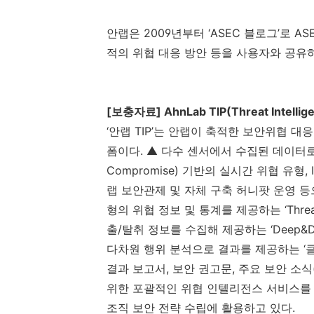
안랩은
2009
년부터 ‘
ASEC
블로그’로
AS
적의 위협 대응 방안 등을 사용자와 공유
[
보충자료
] AhnLab TIP(Threat Intellig
‘안랩
TIP
’는 안랩이 축적한 보안위협 대
폼이다
.
▲ 다수 센서에서 수집된 데이터
Compromise)
기반의 실시간 위협 유형
, 
랩 보안관제 및 자체 구축 허니팟 운영 
형의 위협 정보 및 통계를 제공하는 ‘
Thre
출
/
탈취 정보를 수집해 제공하는 ‘
Deep&D
다차원 행위 분석으로 결과를 제공하는 ‘
결과 보고서
,
보안 권고문
,
주요 보안 소식
위한 포괄적인 위협 인텔리전스 서비스를
조직 보안 전략 수립에 활용하고 있다
.