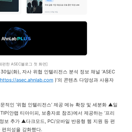
개편한 ASEC블로그 첫 화면]
30
일
(
화
),
자사 위협 인텔리전스 분석 정보 채널 ‘
ASEC
https://asec.ahnlab.com
)
’의 콘텐츠 다양성과 사용자
문적인 ‘위협 인텔리전스’ 제공 메뉴 확장 및 세분화 ▲일
TIP(
안랩 티아이피
,
보충자료 참조
)
에서 제공하는 ‘프리
 정보 추가 ▲다크모드
, PC/
모바일 반응형 웹 지원 등 편
자 편의성을 강화했다
.