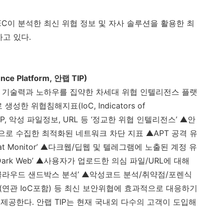
EC
이 분석한 최신 위협 정보 및 자사 솔루션을 활용한 최
하고 있다
.
ence Platform,
안랩
TIP)
응 기술력과 노하우를 집약한 차세대 위협 인텔리전스 플랫
로 생성한 위협침해지표
(IoC, Indicators of
IP,
악성 파일정보
, URL
등 ‘정교한 위협 인텔리전스’ ▲안
등으로 수집한 최적화된 네트워크 차단 지표 ▲
APT
공격 유
at Monitor
’ ▲다크웹
/
딥웹 및 텔레그램에 노출된 계정 유
ark Web
’ ▲사용자가 업로드한 의심 파일
/URL
에 대해
클라우드 샌드박스 분석’ ▲악성코드 분석
/
취약점
/
포렌식
(
연관
IoC
포함
)
등 최신 보안위협에 효과적으로 대응하기
 제공한다
.
안랩
TIP
는 현재 국내외 다수의 고객이 도입해