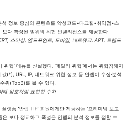
분석 정보 중심의 콘텐츠를 악성코드•다크웹•취약점•스
 보다 확장된 범위의 위협 인텔리전스를 제공한다
.
ERT,
스미싱
,
엔드포인트
,
모바일
,
네트워크
, APT,
트렌드
리 위협’ 메뉴를 신설했다
.
‘데일리 위협’에서는 위협침해지
시값
(*), URL, IP,
네트워크 위협 정보 등 안랩이 수집·분석
 순위
(Top3)
를 볼 수 있다
.
약해 암호처럼 표현한 수치
 플랫폼 ‘안랩
TIP
’ 회원에게만 제공하는 ‘프리미엄 보고
은 보다 정교하고 폭넓은 안랩의 분석 정보를 접할 수