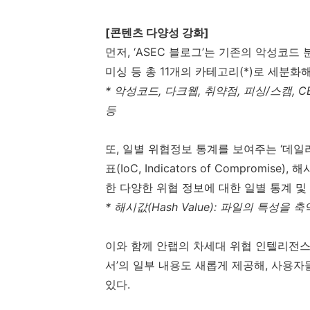
[
콘텐츠 다양성 강화
]
먼저
,
‘
ASEC
블로그’는 기존의 악성코드 
미싱 등 총
11
개의 카테고리
(*)
로 세분화해
*
악성코드
,
다크웹
,
취약점
,
피싱
/
스캠
, C
등
또
,
일별 위협정보 통계를 보여주는 ‘데일
표
(IoC, Indicators of Compromise),
해
한 다양한 위협 정보에 대한 일별 통계 및
*
해시값
(Hash Value):
파일의 특성을 축
이와 함께 안랩의 차세대 위협 인텔리전스
서’의 일부 내용도 새롭게 제공해
,
사용자들
있다
.