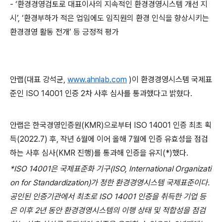
- ‘
환경경영검토로 대표이사의 지속적인 환경경영시스템 개선 지
시
’, ‘
환경부하가 적은 업임에도 임직원의 환경 인식을 향상시키는
환경경영 활동 전개
’
등 긍정적 평가
안랩
(
대표 강석균
,
www.ahnlab.com
)
이 환경경영시스템 국제표
준인
ISO 14001
인증
2
차 사후 심사를 통과했다고 밝혔다
.
안랩은 한국경영인증원
(KMR)
으로부터
ISO 14001
인증 최초 획
득
(2022.7)
후
,
작년
6
월에 이어 올해
7
월에 인증 유효성을 점검
하는 사후 심사
(KMR
진행
)
를 통과해 인증을 유지
(*)
했다
.
*ISO 14001
은 국제표준화 기구
(ISO, International Organizati
on for Standardization)
가 정한 환경경영시스템 국제표준이다
.
공인된 인증기관에서 최초로
ISO 14001
인증을 취득한 기업 등
은 이후
2
년 동안 환경경영시스템의 이행 상태 및 적합성을 점검