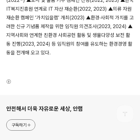
(2022~) ▲
도서 및 물품 기부 캠페인 진행
(2022, 2023) ▲
한국
IT
복지진흥원 연계로
IT
자산 재순환
(2022, 2023) ▲
의류 자원
재순환 캠페인
‘
가치입을랩
’
개최
(2023) ▲
환경
·
사회적 가치를 고
려한 신규 기념품 제작을 위한 임직원 의견조사
(2023, 2024) ▲
지역사회와 연계한 친환경 사회공헌 활동 및 생물다양성 보전 활
동 진행
(2023, 2024)
등 임직원의 참여를 유도하는 환경경영 활
동을 전개해 오고 있다
.
(새창열림)
로그 정보
안전해서 더욱 자유로운 세상, 안랩
구독하기