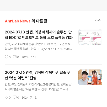
더보기
AhnLab News
의 다른 글
2024.07.18 안랩, 외장 매체제어 솔루션 ‘안
랩 EDC’로 엔드포인트 통합 보호 플랫폼 강화
글 내용
안랩, 외장 매체제어 솔루션 ‘안랩 EDC’로 엔드포인트 통
합 보호 플랫폼 강화 - 안랩 EDC(AhnLab EPP Device
Control): 업무용 PC 등 내부 인프라에 대한 외장 매체의
0
0
2024. 7. 18.
접근•동작 제어 및 통합 관리 기능을 제공하는 매체 제어
솔루션- 엔드포인트 통합 보호 플랫폼 ‘안랩 EPP’의 플러
그인 형태로 제공, 기존 EPP 고객은 라이선스 추가만으로
2024.07.16 안랩, 임직원 삼복더위 탈출 위
손쉬운 운영 및 안랩의 다양한 엔드포인트 보안 솔루션과
연계해 한층 강화된 위협대응 가능 안랩(대표 강석균, w
한 ‘복날 이벤트’ 진행
글 내용
ww.ahnlab.com )이 USB, CD드라이브 등 외장 매체에
안랩, 복날 전직원에 치킨·아이스크림 쏜다안랩, 임직원 삼
대한 제어와 관리를 제공하는 ‘안랩 EDC(AhnLab EPP D
복더위 탈출 위한 ‘복날 이벤트’ 진행- 15일(월) 초복과 25
evice Control, 이하 ‘안랩 EDC’)를 출시하며 자사의 차
일(목) 중복을 맞아 임직원 대상 △모바일 치킨 쿠폰 증정
세대 엔드포인트 통합 ..
0
0
2024. 7. 16.
△아이스크림 무한 제공하는 ‘아이스크림 데이’ △보물찾
기 이벤트 등 ‘복날 이벤트’ 실시 안랩이 특별한 이벤트로