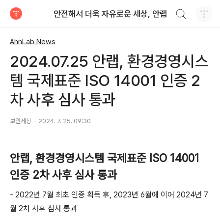
검색하기
안전해서 더욱 자유로운 세상, 안랩
티스토리
AhnLab News
2024.07.25 안랩, 환경경영시스
템 국제표준 ISO 14001 인증 2
차 사후 심사 통과
보안세상
2024. 7. 25. 09:30
안랩
,
환경경영시스템 국제표준
ISO 14001
인증
2
차 사후 심사 통과
- 2022
년
7
월 최초 인증 획득 후
, 2023
년
6
월에 이어
2024
년
7
월
2
차 사후 심사 통과