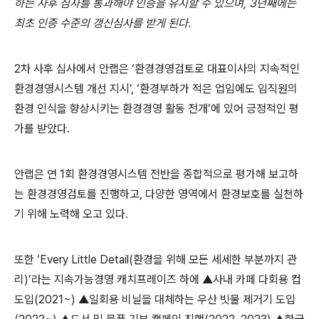
하는 사후 심사를 통과해야 인증을 유지할 수 있으며
, 3
년째에는
최초 인증 수준의 갱신심사를 받게 된다
.
2
차 사후 심사에서 안랩은
‘
환경경영검토로 대표이사의 지속적인
환경경영시스템 개선 지시
’, ‘
환경부하가 적은 업임에도 임직원의
환경 인식을 향상시키는 환경경영 활동 전개
’
에 있어 긍정적인 평
가를 받았다
.
안랩은 연
1
회 환경경영시스템 전반을 종합적으로 평가해 보고하
는 환경경영검토를 진행하고
,
다양한 영역에서 환경보호를 실천하
기 위해 노력해 오고 있다
.
또한
‘Every Little Detail(
환경을 위해 모든 세세한 부분까지 관
리
)’
라는 지속가능경영 캐치프레이즈 하에
▲
사내 카페 다회용 컵
도입
(2021~) ▲
일회용 비닐을 대체하는 우산 빗물 제거기 도입