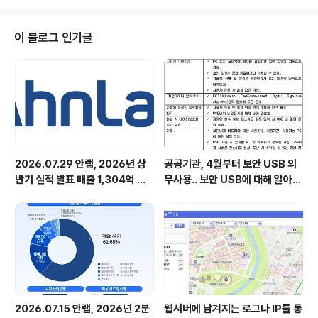
여름철 무더위에 지친 임직원들의 건강 챙기기에 나선
다. 안랩( 대표 강석균, www.ahnlab.com )이 15일(월)
초복과 25일(목) 중복을 맞아 임직원 대상 ‘복날 이벤트’를
이 블로그 인기글
진행한다고 밝혔다. 안랩의 ‘복날 이벤트’는 임직원의 활기
찬 여름나기를 응원하기 위해 2003년부터 22년째 이어
오고 있는 안랩만의 사내 이벤트다. 올해는 △전 직원 치킨
기프티콘 증정 △아이스크림을 무한 제공하는 ‘아이스크림
데이..
2026.07.29 안랩, 2026년 상
공공기관, 4월부터 보안 USB 의
반기 실적 발표 매출 1,304억 원,
무사용.. 보안 USB에 대해 알아봅
영업이익 73억 원 기록
시다
2026.07.15 안랩, 2026년 2분
웹서버에 남겨지는 로그나 IP를 통