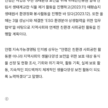
안랩은 사업장 주변 생태환경 보전을 위해 위례근린공원 일대 산
림서 생태계교란 식물 제거 활동을 진행하고
(2023.11)
태평습지
생태원서 환경정화 봉사활동을 진행한 바 있다
(2023.12).
또한 올
해는
3
월 성남시와 체결한 ‘
ESG
환경분야 상생협력을 위한 업무
협약’을 바탕으로 지역사회와 연계한 친환경 사회공헌 활동을 진
행할 계획이다
.
안랩 지속가능경영팀 인치범 상무는 “안랩은
친환경 사회공헌 활
동뿐 아니라 지역사회의 생물다양성 보전을 위한
보호 대상 동식
물 선정 및 현황 조사
,
기회와 위기 파악
,
활동 기획
,
실제 보호 활
동
,
지속적인 피드백까지 체계적인 생물다양성 보전 활동이 되도
록 노력하겠다”고 말했다
.
(새창열림)