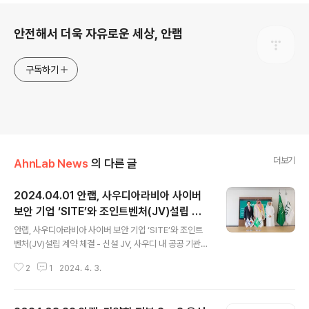
로그 정보
안전해서 더욱 자유로운 세상, 안랩
구독하기
더보기
AhnLab News
의 다른 글
2024.04.01 안랩, 사우디아라비아 사이버
보안 기업 ‘SITE’와 조인트벤처(JV)설립 계
글 내용
약 체결
안랩, 사우디아라비아 사이버 보안 기업 ‘SITE’와 조인트
벤처(JV)설립 계약 체결 - 신설 JV, 사우디 내 공공 기관
및 기업에 ‘안랩 XDR’ 및 네트워크 보안 제품군 등 제공 예
2
1
2024. 4. 3.
정 - 향후 공급 솔루션•서비스 범위 확장, 사우디아라비아
를 비롯한 중동 기타 지역 및 북아프리카까지 해외사업 확
대 계획 안랩(대표 강석균, www.ahnlab.com)이 사우디