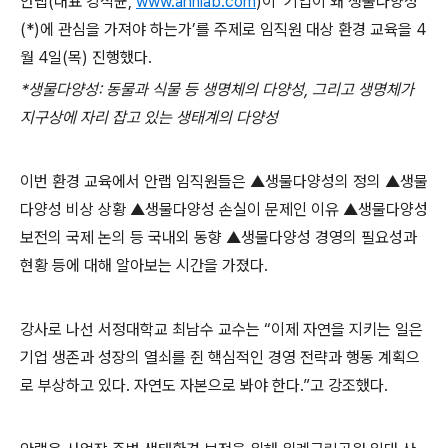
안랩
(
대표 강석균
,
www.ahnlab.com
)
이 ‘기업이 왜 생물다양성
(*)
에 관심을 가져야 하는가’를 주제로 임직원 대상 환경 교육을
4
월
4
일
(
목
)
진행했다
.
*
생물다양성
:
동물과 식물 등 생명체의 다양성
,
그리고 생명체가
지구상에 자리 잡고 있는 생태계의 다양성
이번 환경 교육에서 안랩 임직원들은 ▲생물다양성의 정의 ▲생물
다양성
비상 상황 ▲생물다양성 손실이 문제인 이유 ▲생물다양성
보전의 국제 논의 등
국내외 동향 ▲생물다양성 경영의 필요성과
현황 등에 대해 알아보는 시간을 가졌다
.
강사로 나선 서정대학교 최남수 교수는 “이제 자연을 지키는 일은
기업 생존과 성장의 열쇠를 쥔 핵심적인 경영 전략과 행동 계획으
로 부상하고 있다
.
자연도 자본으로 봐야 한다
.
”고 강조했다
.