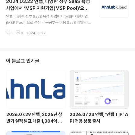
2024.03.22 안랩, 다양한 정부 SaaS 육성
아라비아 사이버 보안 및 클라우드 공급 기업 SITE(Saudi
Information Technology Company, https://site.s
사업에서 ‘MSP 지원기업(MSP Pool)’으로
글 내용
a/en)와 사이버 보안 합작법인(JV, Joint Venture)을 설
선정
안랩, 다양한 정부 SaaS 육성 사업에서 ‘MSP 지원기업
립한다. 안랩은 사우디아라비아 공공투자기금(PIF, Public
(MSP Pool)’으로 선정 - ‘공공부문 이용 SaaS 개발·검증
Investment Fund)이 전액 출자한 사이버 보안 및 클라
(공공SaaS트랙)’ 및 ’2024년도 SaaS 개발 지원 사업’에
우..
1
0
2024. 3. 22.
서 ‘MSP 공급기업(MSP Pool)’으로 선정 - 수요 기업에
보안특화 클라우드 관리서비스 ‘안랩 클라우드’ 제공해 안
전한 클라우드 전환 지원 안랩(대표 강석균, www.ahnla
b.com )이 정부에서 국내 SaaS(Software as a Servi
ce, 서비스형 소프트웨어) 기업을 대상으로 추진하는 다양
이 블로그 인기글
한 SaaS 육성 및 개발 지원 사업에서 ‘MSP 공급기업(MS
P Pool)’으로 선정되어 안전한 클라우드 전환을 위한 서비
스를 제공한다(보충자료 참조). 안랩은 3월, ▲과학기술정
보통신부∙한국지능정보사회진..
2026.07.29 안랩, 2026년 상
2026.07.23 안랩, ‘안랩 TIP’ A
반기 실적 발표 매출 1,304억 원,
PI 전용 상품 출시
영업이익 73억 원 기록