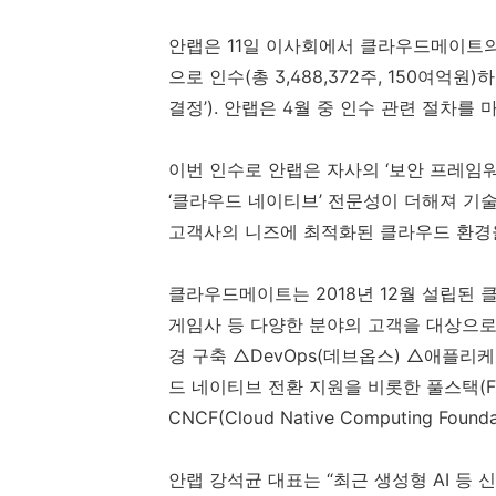
안랩은
11
일 이사회에서 클라우드메이트의
으로 인수
(
총
3,488,372
주
, 150
여억원
)
하
결정’
).
안랩은
4
월 중 인수 관련 절차를
이번 인수로 안랩은 자사의 ‘보안 프레임
‘클라우드 네이티브’ 전문성이 더해져 기
고객사의 니즈에 최적화된 클라우드 환경
클라우드메이트는
2018
년
12
월 설립된 
게임사 등 다양한 분야의 고객을 대상으
경 구축 △
DevOps(
데브옵스
)
△애플리케
드 네이티브 전환 지원을 비롯한 풀스택
(
CNCF(Cloud Native Computing Founda
안랩 강석균 대표는 “최근 생성형
AI
등 