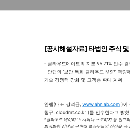
[
공시해설자료
]
타법인 주식 및
-
클라우드메이트의 지분
95.71%
인수 결
-
안랩의 ‘보안 특화 클라우드
MSP
’ 역
기술 경쟁력 강화 및 고객층 확대 계획
안랩
(
대표 강석균
,
www.ahnlab.com
)
이
창규
, cloudmt.co.kr )
를 인수한다고 밝혔
*
클라우드 네이티브
:
서버나 스토리지 등 인프
최적화한 상태로 구현해 클라우드의 장점을 극