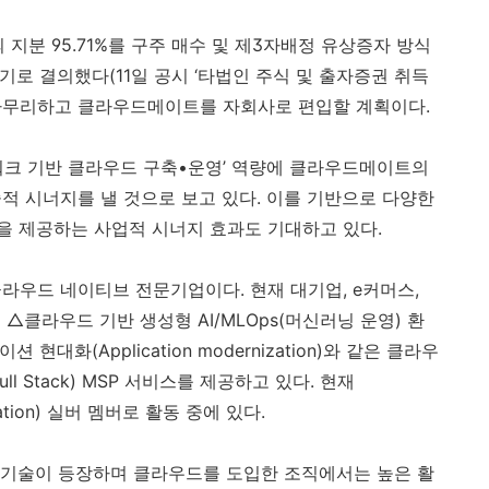
 지분
95.71%
를 구주 매수 및 제
3
자배정 유상증자 방식
기로 결의했다
(11
일 공시 ‘타법인 주식 및 출자증권 취득
 마무리하고 클라우드메이트를 자회사로 편입할 계획이다
.
워크 기반 클라우드 구축•운영’ 역량에 클라우드메이트의
술적 시너지를 낼 것으로 보고 있다
.
이를 기반으로 다양한
을 제공하는 사업적 시너지 효과도 기대하고 있다
.
클라우드 네이티브 전문기업이다
.
현재 대기업
, e
커머스
,
로 △클라우드 기반 생성형
AI/MLOps(
머신러닝 운영
)
환
이션 현대화
(Application modernization)
와 같은 클라우
Full Stack) MSP
서비스를 제공하고 있다
.
현재
tion)
실버 멤버로 활동 중에 있다
.
신기술이 등장하며 클라우드를 도입한 조직에서는 높은 활