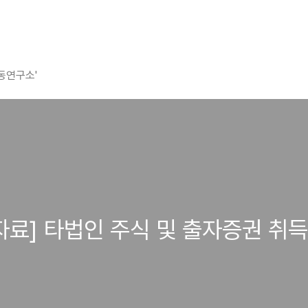
평동연구소'
해설자료] 타법인 주식 및 출자증권 취