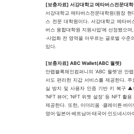
[
보충자료
]
서강대학교 메타버스전문대학
서강대학교 메타버스전문대학원
(
원장 현
스 전문 대학원이다
.
서강대학교 메타버
버스 융합대학원 지원사업’에 선정됐으며
·사업화 전 영역을 아우르는 글로벌 수
있다
.
[
보충자료
] ABC Wallet(ABC
월렛
)
안랩블록체인컴퍼니의 ‘
ABC
월렛’은 안
서도 편리한 지갑 서비스를 제공한다
.
주
실 방지 및 사용자 인증 기반 키 복구 
‘
NFT
뷰어’
,
‘
NFT
위젯 설정’ 등
NFT
활용
제공한다
.
또한
,
이더리움 ∙클레이튼∙바이
영어∙일본어∙베트남어∙태국어∙인도네시아어