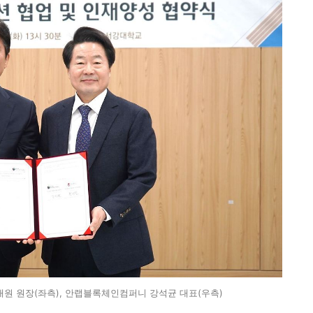
 원장(좌측), 안랩블록체인컴퍼니 강석균 대표(우측)