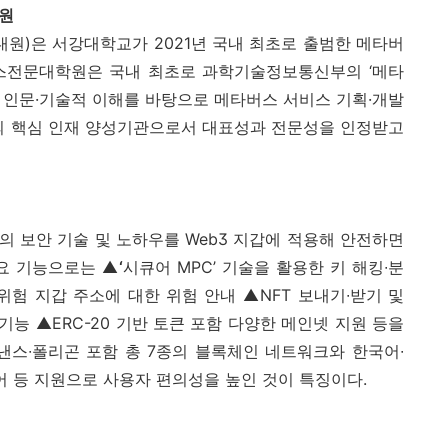
원
대원
)
은 서강대학교가
2021
년 국내 최초로 출범한 메타버
스전문대학원은 국내 최초로 과학기술정보통신부의 ‘메타
,
인문·기술적 이해를 바탕으로 메타버스 서비스 기획·개발
준의 핵심 인재 양성기관으로서 대표성과 전문성을 인정받고
랩의 보안 기술 및 노하우를
Web3
지갑에 적용해 안전하면
요 기능으로는 ▲
‘
시큐어
MPC
’ 기술을 활용한 키 해킹∙분
▲위험 지갑 주소에 대한 위험 안내 ▲
NFT
보내기∙받기 및
 기능 ▲
ERC-20
기반 토큰 포함 다양한 메인넷 지원 등을
낸스∙폴리곤 포함 총
7
종의 블록체인 네트워크와 한국어∙
 등 지원으로 사용자 편의성을 높인 것이 특징이다
.