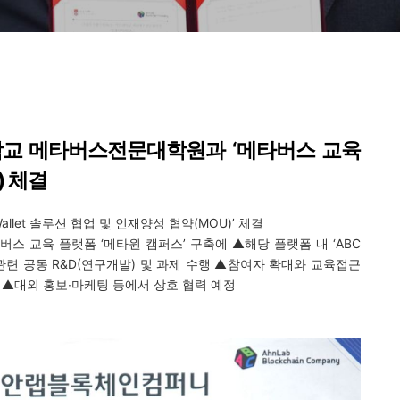
교 메타버스전문대학원과 ‘메타버스 교육
)
체결
allet
솔루션 협업 및 인재양성 협약
(MOU)
’ 체결
버스 교육 플랫폼
‘
메타원 캠퍼스’ 구축에 ▲해당 플랫폼 내 ‘
ABC
 관련 공동
R&D(
연구개발
)
및 과제 수행 ▲참여자 확대와 교육접근
 ▲대외 홍보∙마케팅 등에서 상호 협력 예정