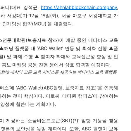
컴퍼니
(
대표 강석균
,
https://ahnlabblockchain.company
,
이하 서강대
)
가
12
월
19
일
(
화
),
서울 마포구 서강대학교 가
및 인재양성 협약
(MOU)
’을 체결했다
.
버스전문대학원
(
보충자료 참조
)
이 개발 중인 메타버스 교육
▲해당 플랫폼 내 ‘
ABC Wallet
’ 연동 및 최적화 진행 ▲플
발
)
및 과제 수행 ▲ 참여자 확대와 교육접근성 향상 및 인
 홍보∙마케팅 공동 진행 등에서 상호 협력할 예정이다
.
함해 대학의 모든 교육 서비스를 제공하는 메타버스 교육 플랫폼
스’에 ‘
ABC Wallet(ABC
월렛
,
보충자료 참조
)
’을 연동해
화하는 것이 핵심이다
.
이로써
‘
메타원 캠퍼스’에 참여하는
재양성에 힘쓴다는 계획이다
.
이 제공하는 ‘소울바운드토큰
(SBT)(*)
’ 발행 기능을 활용
플랫폼의 보안성을 높일 계획이다
.
또한
, ABC
월렛이 보유