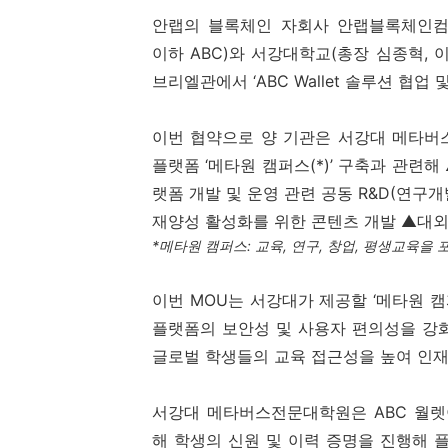
안랩의 블록체인 자회사 안랩블록체인
이하
ABC)
와 서강대학교
(
총장 심종혁
,
브리엘관에서 ‘
ABC Wallet
솔루션 협업 
이번 협약으로 양 기관은 서강대 메타
플랫폼
‘
메타원 캠퍼스
(*)’
구축과 관련해 
랫폼 개발 및 운영 관련 공동
R&D(
연구개
재양성 활성화를 위한 콘텐츠 개발 ▲대외
*
메타원 캠퍼스
:
교육
,
연구
,
창업
,
평생교육을 포
이번
MOU
는 서강대가 제공할
‘
메타원 캠퍼
플랫폼의 보안성 및 사용자 편의성을 강
글로벌 학생들의 교육 접근성을 높여 인
서강대 메타버스전문대학원은
ABC
월렛
해 학생의 신원 및 이력 증명을 진행해 