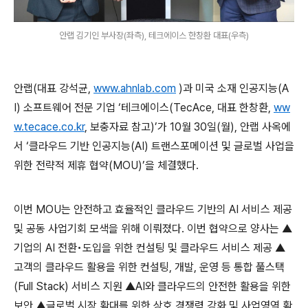
안랩 김기인 부사장(좌측), 테크에이스 한창환 대표(우측)
안랩
(
대표 강석균
,
www.ahnlab.com
)
과 미국 소재 인공지능
(A
I)
소프트웨어 전문 기업 ‘테크에이스
(TecAce,
대표 한창환
,
ww
w.tecace.co.kr
,
보충자료 참고
)
’가
10
월
30
일
(
월
),
안랩 사옥에
서 ‘클라우드 기반 인공지능
(AI)
트랜스포메이션 및 글로벌 사업을
위한 전략적 제휴 협약
(MOU)
’을 체결했다
.
이번
MOU
는 안전하고 효율적인 클라우드 기반의
AI
서비스 제공
및 공동 사업기회 모색을 위해 이뤄졌다
.
이번 협약으로 양사는 ▲
기업의
AI
전환•도입을 위한 컨설팅 및 클라우드 서비스 제공 ▲
고객의 클라우드 활용을 위한 컨설팅
,
개발
,
운영 등 통합 풀스택
(Full Stack)
서비스 지원 ▲
AI
와 클라우드의 안전한 활용을 위한
보안 ▲글로벌 시장 확대를 위한 상호 경쟁력 강화 및 사업영역 확