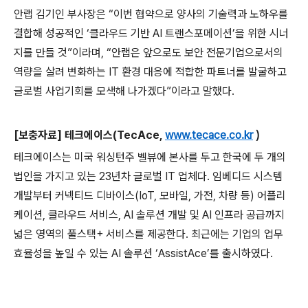
안랩 김기인 부사장은 “이번 협약으로 양사의 기술력과 노하우를
결합해 성공적인 ‘클라우드 기반
AI
트랜스포메이션’을 위한 시너
지를 만들 것”이라며
,
“안랩은 앞으로도 보안 전문기업으로서의
역량을 살려 변화하는
IT
환경 대응에 적합한 파트너를 발굴하고
글로벌 사업기회를 모색해 나가겠다”이라고 말했다
.
[
보충자료
]
테크에이스
(TecAce,
www.tecace.co.kr
)
테크에이스는 미국 워싱턴주 벨뷰에 본사를 두고 한국에 두 개의
법인을 가지고 있는
23
년차 글로벌
IT
업체다
.
임베디드 시스템
개발부터 커넥티드 디바이스
(IoT,
모바일
,
가전
,
차량 등
)
어플리
케이션
,
클라우드 서비스
, AI
솔루션 개발 및
AI
인프라 공급까지
넓은 영역의 풀스택
+
서비스를 제공한다
.
최근에는 기업의 업무
효율성을 높일 수 있는
AI
솔루션 ‘
AssistAce
’를 출시하였다
.