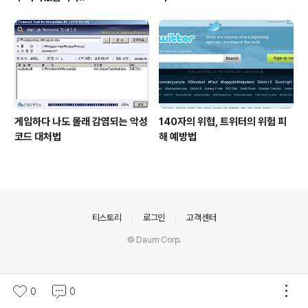
게임하다 나도 몰래 감염되는 악성
140자의 위협, 트위터의 위험 피
코드 대처법
해 예방법
의안내
티스토리
로그인
고객센터
© Daum Corp.
0
0