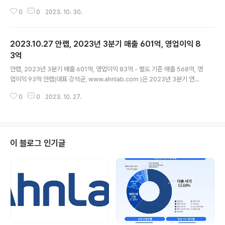
성료 - 10월 24~27일, 사내 연구개발 인력 대상으로 개
0
0
2023. 10. 30.
발역량 강화 및 지식 확장을 위한 컨퍼런스 진행 - 강석균
대표와 전성학 연구소장의 오프닝을 시작으로, ▲네이버클
라우드 하정우 AI 이노베이션 센터장의 키노트(Keynote)
2023.10.27 안랩, 2023년 3분기 매출 601억, 영업이익 8
▲외부 전문가 세션 ▲사내 지식공유 세션 등 사내 개발 인
력의 직무 전문성 강화를 돕는 19개 세션 진행 안랩(대표
3억
글 내용
강석균, www.ahnlab.com )이 10월 24일~27일 나흘
안랩, 2023년 3분기 매출 601억, 영업이익 83억 - 별도 기준 매출 568억, 영
간 안랩 사옥 및 온라인에서 사내 연구개발 인력을 대상으
업이익 93억 안랩(대표 강석균, www.ahnlab.com )은 2023년 3분기 연결
로 진행한 ‘AhnLab Developers Conference(안랩
기준 매출 601억원, 영업이익 83억원(별도기준 매출 568억원, 영업이익 93
개발자 컨퍼런스)’를 성료했다. ‘안..
0
0
2023. 10. 27.
억원)을 기록했다고 잠정 실적을 공시했다. 이는 전년 동기(2022년 3분기) 대
비 연결 재무제표 기준 매출은 55억원, 영업이익은 9억원 증가한 수치다. 별도
재무제표 기준으로는 전년 동기 대비 매출 39억원, 영업이익은 11억원 증가했
다. 안랩은 “올 3분기에는 다양한 사업분야에서 고르게 성장세를 보인 가운데
보안특화 클라우드 관리 서비스(MSP) ‘안랩 클라우드’와 지능형 위협 대응 솔
이 블로그 인기글
루션 ‘안랩 MDS’, 모바일 보안 제품군 등이 높은 성장세를..