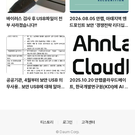
바이러스 검사 후 USB파일이 전
2026.08.05 안랩, 아태지역 엔
부 사라졌습니다!!
드포인트 보안 ‘경쟁전략 리더십’
첫 선정
공공기관, 4월부터 보안 USB 의
2025.10.20 안랩클라우드메이
무사용.. 보안 USB에 대해 알아봅
트, 한국개발연구원(KDI)에 AI 어
시다
시스턴트 구축 지원 플랫폼 '애크
미아이(ACMEi)' 및 생성형 AI 데
이터 보안 솔루션 '시큐어브리지
(SecureBridge)' 공급
의안내
티스토리
로그인
고객센터
© Daum Corp.