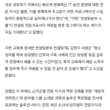
가로 성장하기 위해서는 빠르게 변화하는
IT
∙보안 환경에 대한 전
문 지식은 물론
,
이를 명확하게 주고받기 위한 커뮤니케이션 스킬
등까지 종합적으로 습득해나가야 한다“며
,
“이번 ‘컨설팅본부 스
쿨’이 컨설팅 전문가로서의 역량을 한층 업그레이드하는 계기가
되길 기대한다”고 말했다
.
이번 교육에 참여한 컨설팅본부 컨설팅
1
팀 김현지 사원은 “평소
업무를 하며 궁금했던 인프라 구축 사례와 진단 방법론 등을 실무
자 관점에서 배울 수 있는 시간이었고
,
특히 교육에서 배운 노하우
를 업무에 즉시 적용할 수 있을 것 같아 큰 도움이 됐다”고 소감을
밝혔다
.
안랩은 이 밖에도 △직군별 전문 지식과 역량 강화를 위한 ‘개발자
컨퍼런스’와 본부별 스쿨 △개발 과정과 솔루션 특장점을 전사에
공유하는 솔루션∙서비스 런칭 세션 △사내 임직원의 전문지식과