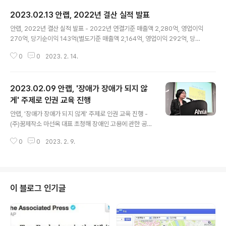
2023.02.13 안랩, 2022년 결산 실적 발표
글 내용
안랩, 2022년 결산 실적 발표 - 2022년 연결기준 매출액 2,280억, 영업이익
270억, 당기순이익 143억(별도기준 매출액 2,164억, 영업이익 292억, 당기
순이익 138억)기록 안랩(대표 강석균, www.ahnlab.com )은 연결재무제표
0
0
2023. 2. 14.
기준 2022년 매출액 2,280억, 영업이익 270억, 당기순이익 143억(별도기
준 매출액 2,164억, 영업이익 292억, 당기순이익 138억)을 기록했다고 잠정
실적을 공시했다. 이는 전년대비 매출액은 10%(207억), 영업이익은 17.7%(4
2023.02.09 안랩, '장애가 장애가 되지 않
1억) 각각 증가하고, 당기순이익은 65.9%(277억) 감소한 수치다. 별도 기준으
로는 전년대비 매출액이 8.6%(171억), 영업이익이 24.8%(58억) 증가했고,
게' 주제로 인권 교육 진행
글 내용
당기순이익은 66.7%(277억) ..
안랩, '장애가 장애가 되지 않게' 주제로 인권 교육 진행 -
(주)꿈제작소 마선옥 대표 초청해 장애인 고용에 관한 공감
도 향상을 위한 특강 진행 -▲장애의 정의와 유형 ▲장애
0
0
2023. 2. 9.
인 고용 사례 ▲차별 없는 통합사회 조성을 위한 인식 마련
의 중요성 설명 안랩(대표 강석균, www.ahnlab.com )이
2월 8일(수), (주)꿈제작소 마선옥 대표를 초청해 인권 교
육을 진행했다. ‘장애가 장애가 되지 않게’라는 주제로 실행
된 이번 교육은 매년 실시하는 직장 내 장애인 인식개선 교
이 블로그 인기글
육과 별개의 특강으로, 장애인 고용에 관한 공감도 향상을
위해 마련되었다. 강연자인 마선옥 대표는 ▲장애의 정의
와 유형 ▲장애인 고용 사례 ▲차별 없는 통합사회 조성을
위한 인식 마련의 중요성을 설명했다. 특히 "장애인과 비장