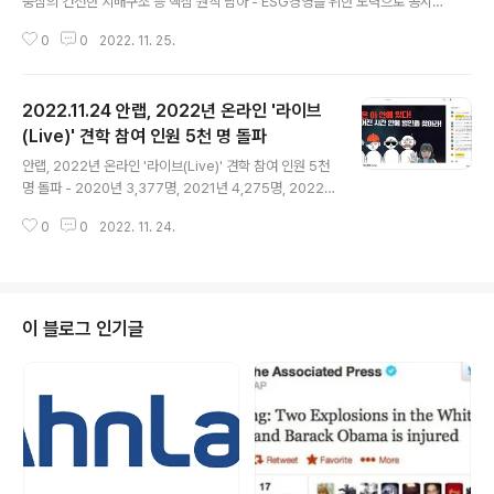
중심의 건전한 지배구조 등 핵심 원칙 담아 - ESG경영을 위한 노력으로 공시
의무 대상이 아니지만 자율적으로 공개 안랩(대표 강석균, www.ahnlab.com
0
0
2022. 11. 25.
)이 국내 정보보안 기업 최초로 기업지배구조보고서를 발간했다. 안랩은 현행
공시규정상 기업지배구조 공시의무는 없으나(*) ESG경영 내재화의 일환으로
기업지배구조보고서를 작성하여 홈페이지에 공개했다. * 한국거래소는 현행 공
2022.11.24 안랩, 2022년 온라인 '라이브
시규정 상 올해부터 연간 자산총액 기준 1조원을 넘어선 기업에 대해 기업지배
구조보고서를 의무 제출하도록 하고 있다. 또한, 2024년엔 자산총액 기준 5천
(Live)' 견학 참여 인원 5천 명 돌파
글 내용
억원 이상의 상장사에, 2026년부터는 유가증권시장(코스피) 모든 상장사에 기
안랩, 2022년 온라인 '라이브(Live)' 견학 참여 인원 5천
업지배구조보고서를..
명 돌파 - 2020년 3,377명, 2021년 4,275명, 2022
년 5,321명(연말 예상)의 학생들에게 보안 분야 진로 체험
0
0
2022. 11. 24.
기회 제공 - 코로나19로 진로 체험 기회가 축소된 학생들
을 위한 온라인 견학으로 인원, 장소 제약 없어 전교생 동시
참여 가능 - 내년부터 양적 확장보다 질 높은 보안 분야 진
로 체험 기회 제공으로 미래 보안 인재 양성의 촉매가 되도
록 노력 안랩(대표 강석균, www.ahnlab.com )이 2022
이 블로그 인기글
년 온라인 ‘라이브(Live) 견학’ 프로그램 참여 인원이 5천
명(11/24 현재 5,064명)을 돌파했다고 24일 밝혔다. 연
간 견학 참여 인원도 꾸준히 늘어 온라인 ‘라이브(Live) 견
학’ 첫해인 202..