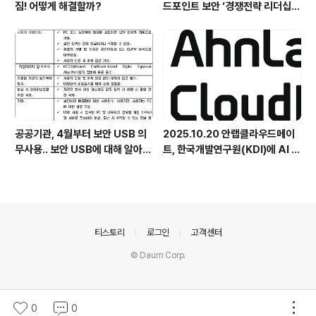
짐! 어떻게 해결할까?
드포인트 보안 ‘경쟁전략 리더십’
첫 선정
공공기관, 4월부터 보안 USB 의
2025.10.20 안랩클라우드메이
무사용.. 보안 USB에 대해 알아봅
트, 한국개발연구원(KDI)에 AI 어
시다
시스턴트 구축 지원 플랫폼 '애크
미아이(ACMEi)' 및 생성형 AI 데
이터 보안 솔루션 '시큐어브리지
(SecureBridge)' 공급
의안내
티스토리
로그인
고객센터
© Daum Corp.
0
0