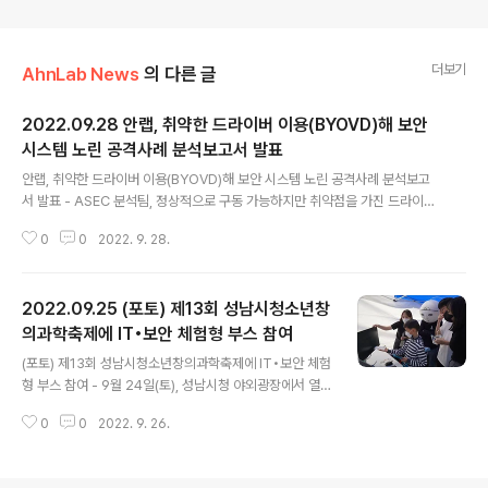
더보기
AhnLab News
의 다른 글
2022.09.28 안랩, 취약한 드라이버 이용(BYOVD)해 보안
시스템 노린 공격사례 분석보고서 발표
글 내용
안랩, 취약한 드라이버 이용(BYOVD)해 보안 시스템 노린 공격사례 분석보고
서 발표 - ASEC 분석팀, 정상적으로 구동 가능하지만 취약점을 가진 드라이버
를 공격에 악용하는 ‘BYOVD (Bring Your Own Vulnerable Driver) 방식’
0
0
2022. 9. 28.
활용한 공격 사례 분석 - 공격 흐름: 최초 침투 후 ‘백도어(Backdoor)’ 악성코
드 설치 → 해당 백도어로 구동 가능하지만 취약점 가진 드라이버를 포함한 ‘루
트킷(rootkit)’ 다운로드 → 커널 데이터에 대한 읽기·쓰기 권한 획득 → 보안
2022.09.25 (포토) 제13회 성남시청소년창
모니터링 시스템 무력화 시도 - 조직의 보안담당자: ▲일반 사용자 환경에서는
드라이버를 실행(로드) 할 수 없도록 보안 정책 설정 ▲공격 초도 단계 방어를
의과학축제에 IT•보안 체험형 부스 참여
글 내용
위해 백신 등 보안 솔루션 사용 및 업데이트 ▲S..
(포토) 제13회 성남시청소년창의과학축제에 IT•보안 체험
형 부스 참여 - 9월 24일(토), 성남시청 야외광장에서 열
리는 행사에서 ▲기초 코딩 체험 부스 ‘안랩과 함께하는 코
0
0
2022. 9. 26.
딩 교실! 나도 프로그래머’와 ▲생활 속 보안수칙을 배울
수 있는 ‘이상하게 자꾸 빠져드는 보안웹툰 '오.갑.살' 월드’
부스 운영