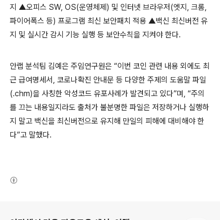
지 ▲오피스
SW, OS(
운영체제
)
및 인터넷 브라우저
(
엣지
,
크롬
,
파이어폭스 등
)
프로그램 최신 보안패치 적용 ▲백신 최신버전 유
지 및 실시간 감시 기능 실행 등 보안수칙을 지켜야 한다
.
안랩 분석팀 김예은 주임연구원은 “이번 코인 관련 내용 외에도 최
근 급여명세서
,
코로나확진 안내문 등 다양한 주제의 도움말 파일
(.chm)
을 사칭한 악성코드 유포사례가 발견되고 있다”며
,
“주의
를 끄는 내용일지라도 출처가 불분명한 파일은 저장하거나 실행하
지 말고 백신을 최신버전으로 유지해 만일의 피해에 대비해야 한
다”고 말했다.
(새창열림)
로그 정보