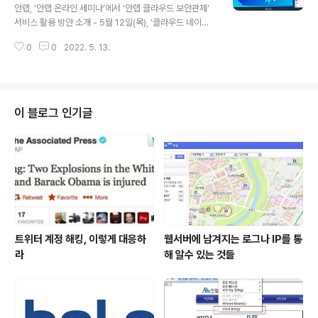
의 ‘행안부 온-북(업무용 노트북, 이하 ‘온-북’) 시범운영 사
개
안랩, ‘안랩 온라인 세미나’에서 ‘안랩 클라우드 보안관제’
업’에 참여해 한컴구름 기반 VPN(Virtual Private Netw
서비스 활용 방안 소개 - 5월 12일(목), ‘클라우드 네이티
ork, 가상사설망) 보안 인증 시스템과 방화벽을 구축했다.
브 솔루션을 활용한 보안관제 서비스’를 주제로 ‘안랩 온라
‘행안부 온-북(업무용 노트북) 시범..
0
0
2022. 5. 13.
인 세미나’ 개최 - 클라우드 보안 담당자를 위해 ▲‘안랩 클
라우드 보안관제’ 서비스 개요 ▲CSP가 제공하는 ’네트워
크 방화벽’, ‘웹 애플리케이션 방화벽’ 등 클라우드 네이티
브 솔루션 구성 및 작동 방식 ▲CSP의 클라우드 네이티브
솔루션을 활용한 안랩 클라우드 보안관제 운영 방안 등 소
이 블로그 인기글
개 안랩(대표 강석균, www.ahnlab.com )이 12일 기업
보안 담당자를 대상으로 ‘안랩 온라인 세미나 2022(Ahn
Lab Online Seminar 2022, 이하 안랩 온라인 세미
나)’를 개최하고, CSP(Cloud Servi..
트위터 계정 해킹, 이렇게 대응하
웹서버에 남겨지는 로그나 IP를 통
라
해 알수 있는 것들