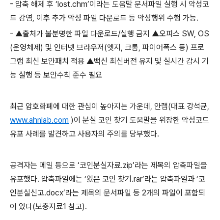
-
압축 해제 후 ‘
lost.chm
’이라는 도움말 문서파일 실행 시 악성코
드 감염
,
이후 추가 악성 파일 다운로드 등 악성행위 수행 가능
.
-
▲출처가 불분명한 파일 다운로드
/
실행 금지 ▲오피스
SW, OS
(
운영체제
)
및 인터넷 브라우저
(
엣지
,
크롬
,
파이어폭스 등
)
프로
그램 최신 보안패치 적용 ▲백신 최신버전 유지 및 실시간 감시 기
능 실행 등 보안수칙 준수 필요
최근 암호화폐에 대한 관심이 높아지는 가운데
,
안랩
(
대표 강석균
,
www.ahnlab.com
)
이 분실 코인 찾기 도움말을 위장한 악성코드
유포 사례를 발견하고 사용자의 주의를 당부했다
.
공격자는 메일 등으로 ‘코인분실자료
.zip
’라는 제목의 압축파일을
유포했다
.
압축파일에는 ‘잃은 코인 찾기
.rar
’라는 압축파일과 ‘코
인분실신고
.docx
’라는 제목의 문서파일 등
2
개의 파일이 포함되
어 있다
(
보충자료
1
참고
).