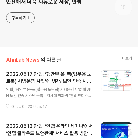
안전해서 더욱 자유로운 세상, 안랩
구독하기
더보기
AhnLab News
의 다른 글
2022.05.17 안랩, ‘행안부 온-북(업무용 노
트북) 시범운영 사업’에 VPN 보안 인증 시스
글 내용
템 구축
안랩, ‘행안부 온-북(업무용 노트북) 시범운영 사업’에 VP
N 보안 인증 시스템 구축 - 차세대 방화벽 ‘안랩 트러스가
드’의 SSL VPN 기능을 개방형OS ‘한컴구름’ 전용으로 개
0
0
2022. 5. 17.
발•구축 - OTP, 블록체인 기반 모바일 공무원증, GPKI
인증서 등 활용한 멀티팩터 인증 제공해 편의성과 보안성
강화 - 인터넷망과 업무망 간 분리 환경에서 안전한 네트워
2022.05.13 안랩, ‘안랩 온라인 세미나’에서
크 통신을 지원하는 차세대 방화벽 ‘안랩 트러스가드’도 제
공 안랩(대표 강석균, www.ahnlab.com )이 행정안전부
‘안랩 클라우드 보안관제’ 서비스 활용 방안 소
글 내용