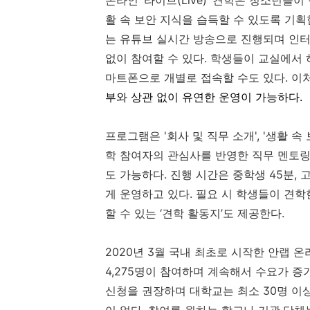
온라인 ‘라이브
(Live)
’ 견학은 청소년들이
활 속 보안 지식을 습득할 수 있도록 기획
는 유튜브 실시간 방송으로 진행되며 인
없이 참여할 수 있다
.
학생들이 교실에서 
마트폰으로 개별로 접속할 수도 있다
.
이
부와 상관 없이 유연한 운영이 가능하다
.
프로그램은
'
회사 및 직무 소개
', '
생활 속 
학
참여자의 관심사를 반영한 직무 멘토링
도 가능하다
.
진행
시간은 중학생
45
분
,
게 운영하고 있다
.
필요 시
학생들이 견학
할 수 있는 ‘견학 활동지’도 제공한다
.
2020
년
3
월 국내 최초로 시작한 안랩 온
4,275
명이 참여하며 계속해서 수요가 증
신청을 권장하며 대학교는 최소
30
명 이