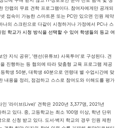
 장소에 구애 받지 않고
IT
·
정보보안 분야 진로 탐색 및 생
한
안랩의 무료 견학 프로그램이다
.
참여자에게만 공개되
터넷 접속이 가능한 스마트폰 또는
PC
만 있으면 인원 제약
하나의
스크린으로 다같이 시청하거나 가정에서
PC
나 스
처럼
학교가
시청 방식을 선택할 수 있어
학생들의 등교
여
보안 지식 공유
', '
랜선
(
유튜브
)
사옥투어
'
로 구성된다
.
견
을 진행하는 등 협의에 따라 맞춤형 교육 프로그램 제공
고등학생
50
분
,
대학생
60
분으로 연령대 별 수업시간에 맞
한 내용을 정리
,
점검하고 스스로 참여도와 이해도를 평가
라인 ‘라이브
(Live)
’ 견학은
2020
년
3,377
명
, 2021
년
가하고 있다
.
중
,
고등학교는 최소
100
명 이상
,
학년 단위
상으로 신청 받고 있다
.
도서
·
벽지 학교의 경우 인원 제한