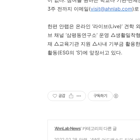
이 없다
.
참여를 원하는 학교나 기관
·
단체
3
주 전까지 이메일
(
visit@ahnlab.com
)
로
한편 안랩은 온라인 ‘라이브
(Live)
’ 견학
브 채널 ‘삼평동연구소’ 운영 △생활밀착
재 △교육기관 지원 △사내 기부금 활용
활동
(ESG
의 ‘
S
’
)
에 앞장서고 있다
.
공감
구독하기
'
AhnLab News
' 카테고리의 다른 글
2022.02.28 안랩, ‘AWS 어드밴스드 티어