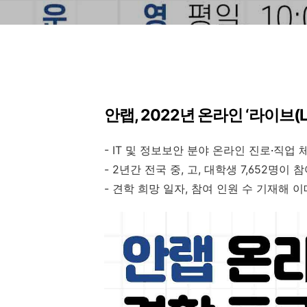
안랩
, 2022
년 온라인 ‘라이브
(
- IT
및 정보보안 분야
온라인 진로
·
직업 
- 2
년간 전국 중
,
고
,
대학생
7,652
명이 참
-
견학 희망 일자
,
참여 인원 수 기재해 