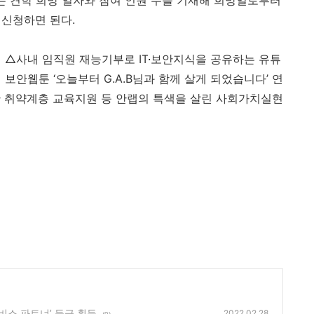
는 견학 희망 일자와 참여 인원 수를 기재해 희망일로부터
 신청하면 된다
.
 외 △사내 임직원 재능기부로
IT
·
보안지식을 공유하는 유튜
형 보안웹툰 ‘오늘부터
G.A.B
님과 함께 살게 되었습니다’ 연
한 취약계층 교육지원 등 안랩의 특색을 살린 사회가치실현
 서비스 파트너’ 등급 획득
2022.02.28