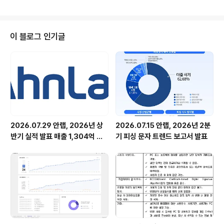
▲새로운 공격 포인트 발굴 확대 등 5대 보안 전망 발표 안
랩(대표 강석균, www.ahnlab.com )이 2022년에 예상
되는 주요 사이버 보안위협을 정리해 ‘2022년 5대 사이버
보안위협 전망’을 발표했다. 안랩이 전망한 내년 주요 보안
이 블로그 인기글
위협은 ▲정치/사회적 이벤트를 활용한 사이버 공격 전개
▲생활 속에 스며드는 IoT환경을 노린 해킹 본격화 ▲첨
단 기술 노린 국가지원 조직의 공격 ▲랜섬웨어 조직 운영
및 공격 고도화 ▲새로운 공격 포인트 발굴 확대 등이다.
안랩 시큐..
2026.07.29 안랩, 2026년 상
2026.07.15 안랩, 2026년 2분
반기 실적 발표 매출 1,304억 원,
기 피싱 문자 트렌드 보고서 발표
영업이익 73억 원 기록