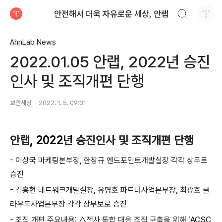
검색하기
안전해서 더욱 자유로운 세상, 안랩
티스토리
AhnLab News
2022.01.05 안랩, 2022년 승진
인사 및 조직개편 단행
보안세상
2022. 1. 5. 09:31
안랩
, 2022
년 승진인사 및 조직개편 단행
-
이상국 마케팅본부장
,
한창규 엔드포인트개발실장 각각 상무로
승진
-
김홍현 네트워크개발실장
,
유명호 파트너사업본부장
,
최광호 클
라우드사업본부장 각각 상무보로 승진
-
조직 개편 주요내용
:
△전사 통합 대응 조직 구축을 위해 ‘
ACSC