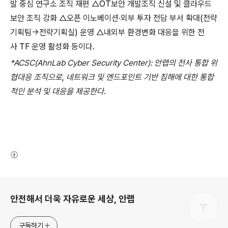
발 중심 연구소 조직 재편 △
OT
보안 개발조직 신설 및 클라우드
보안 조직 강화 △오픈 이노베이션·외부 투자 전담 부서 확대
(
전략
기획팀→전략기획실
)
운영 △내외부 환경변화 대응을 위한 전
사
TF
운영 활성화 등이다
.
*ACSC(AhnLab Cyber Security Center):
안랩의 전사 통합 위
협대응 조직으로
,
네트워크 및 엔드포인트 기반 침해에 대한 통합
적인 분석 및 대응을 제공한다
.
(새창열림)
로그 정보
안전해서 더욱 자유로운 세상, 안랩
구독하기