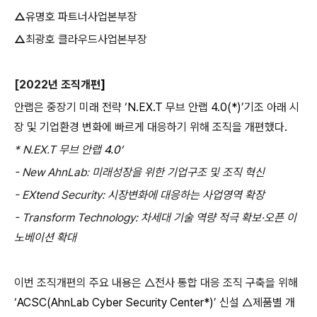
△
유명호 파트너사업본부장
△
최광호 클라우드사업본부장
[2022
년 조직개편
]
안랩은 중장기 미래 전략 ‘
N.EX.T
무브 안랩
4.0(*)
’기조 아래 시
장 및 기업환경 변화에 빠르게 대응하기 위해 조직을 개편했다
.
* N.EX.T
무브 안랩
4.0
’
- New AhnLab
:
미래성장을 위한 기업구조 및 조직 혁신
- EXtend Security:
시장변화에 대응하는 사업영역 확장
- Transform Technology:
차세대 기술 역량 적극 확보·오픈 이
노베이션 확대
이번 조직개편의 주요
내용은 △전사 통합 대응 조직 구축을 위해
‘
ACSC(AhnLab Cyber Security Center*)
’ 신설 △제품별 개