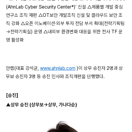
(AhnLab Cyber Security Center*)
’ 신설 △제품별 개발 중심
연구소 조직 재편 △
OT
보안 개발조직 신설 및 클라우드 보안 조
직 강화 △오픈 이노베이션·외부 투자 전담 부서 확대
(
전략기획팀
→전략기획실
)
운영 △내외부 환경변화 대응을 위한 전사
TF
운
영 활성화
안랩
(
대표 강석균
,
www.ahnlab.com
)
이 상무 승진자
2
명과 상
무보 승진자
3
명 등 승진 인사와 조직개편을 단행했다
.
[
승진
]
▲상무 승진
(
상무보→상무
,
가나다순
)