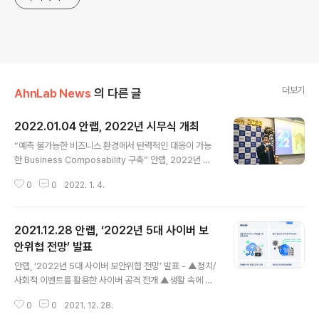
더보기
AhnLab News
의 다른 글
2022.01.04 안랩, 2022년 시무식 개최
글 내용
“예측 불가능한 비즈니스 환경에서 탄력적인 대응이 가능
한 Business Composability 구축” 안랩, 2022년 시
무식 개최 - 2022년 경영방침: 2019년부터 실행중인 중
0
0
2022. 1. 4.
장기 미래 전략 ‘N.EX.T 무브 안랩 4.0’에 기반해 ▲통합
세일즈•구성원 역량 및 산업별 전문성 강화 ▲클라우드 전
환에 대응하기 위한 ‘클라우드 네이티브’ 보안 제품/서비스
2021.12.28 안랩, ‘2022년 5대 사이버 보
확대 및 OT 보안분야 진출 ▲클라우드/OT/AI/빅데이터
중심 중장기 기반기술 확보, 오픈 이노베이션 확대 - △AI
안위협 전망’ 발표
글 내용
보안 확대 △클라우드 보안 고도화 △OT보안 진출 △차
안랩, ‘2022년 5대 사이버 보안위협 전망’ 발표 - ▲정치/
세대 보안 모델 확보 △블록체인 신사업 추진 등 주요 도전
사회적 이벤트를 활용한 사이버 공격 전개 ▲생활 속에 스
과제 제시 및 ESG경영 내재화 강조 안랩(대표 강석균, w
며드는 IoT환경을 노린 해킹 본격화 ▲첨단 기술 노린 국
ww.ahnlab.com )은 1월 3일 판교 안랩 사옥에..
0
0
2021. 12. 28.
가지원 조직의 공격 ▲랜섬웨어 조직 운영 및 공격 고도화