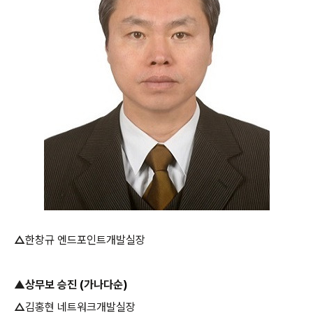
△
한창규 엔드포인트개발실장
▲상무보 승진
(
가나다순
)
△
김홍현 네트워크개발실장