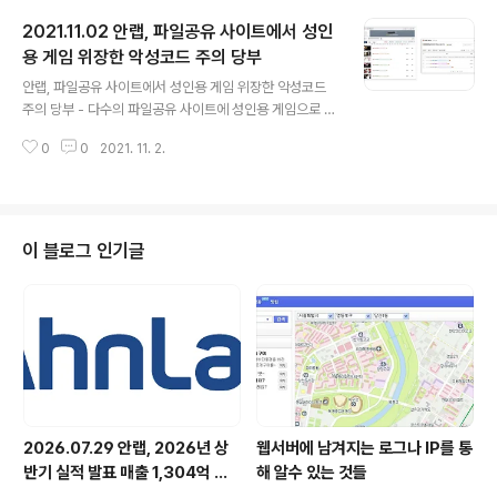
로 '2022 트렌드 노트'의 공동저자 바이브컴퍼니 생활변
2021.11.02 안랩, 파일공유 사이트에서 성인
화관측소 박현영 소장을 초청해 사내 특강을 실시했다. 이
번 강연에서 박현영 소장은 ‘2022년 트렌드 변화 전망’을
용 게임 위장한 악성코드 주의 당부
글 내용
주제로 코로나19 대유행에 따른 트렌드 변화 양상을 설명
안랩, 파일공유 사이트에서 성인용 게임 위장한 악성코드
했다. 또한 소셜미디어 키워드를 분석한 데이터를 기반으
주의 당부 - 다수의 파일공유 사이트에 성인용 게임으로 위
로 관심사 변화, 생활 양식 등 미래 트렌드를 전망했다. 박
장한 악성 압축파일 업로드 - 압축파일 속 실행파일(‘Gam
현영 소장은 “코로나19 대유행이 사회 전반의 변화를 가속
0
0
2021. 11. 2.
e..exe’)열면 악성코드 감염, 게임 정상실행으로 감염 인
화..
지 어려워 - ▲인터넷 상 파일 다운로드 시 공식 홈페이지
이용 ▲출처 불분명 파일 실행 금지 ▲자극적 컨텐츠 다운
로드 자제 ▲OS 및 인터넷 브라우저, 응용프로그램, 오피
스 SW 등 프로그램의 최신 버전 유지 및 보안 패치 적용
이 블로그 인기글
▲최신 버전 백신 사용 및 실시간 감시 적용 등 보안수칙
준수 필요 안랩(대표 강석균, www.ahnlab.com )이 최근
파일공유 사이트에 성인용 게임으로 위장한 파일을 올려
악성코드를 유포하는 사례를 잇따라 발견해 사용자의 주의
를 당부했다. 공..
2026.07.29 안랩, 2026년 상
웹서버에 남겨지는 로그나 IP를 통
반기 실적 발표 매출 1,304억 원,
해 알수 있는 것들