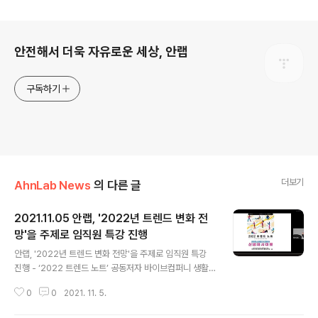
로그 정보
안전해서 더욱 자유로운 세상, 안랩
구독하기
더보기
AhnLab News
의 다른 글
2021.11.05 안랩, '2022년 트렌드 변화 전
망'을 주제로 임직원 특강 진행
글 내용
안랩, '2022년 트렌드 변화 전망'을 주제로 임직원 특강
진행 - ‘2022 트렌드 노트’ 공동저자 바이브컴퍼니 생활
변화관측소 박현영 소장 초청, 임직원 대상 ‘VIEW’ 특강 실
0
0
2021. 11. 5.
시 안랩(대표 강석균, www.ahnlab.com )이 4일 임직원
역량 강화 교육 프로그램 ‘VIEW(보충자료 참조)’의 일환으