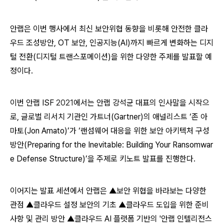
안랩은 이번 행사에서 최신 보안위협 동향을 비롯해 안전한 클라
우드 조성방안
, OT
보안
,
인공지능
(AI)
까지 빠르게 변화하는 디지
털 전환
(
디지털 트랜스포메이션
)
을 위한 다양한 주제를 발표할 예
정이다
.
이번 안랩
ISF
2021
에서는 안랩 강석균 대표의 인사말을 시작으
로
,
글로벌 리서치 기관인 가트너
(Gartner)
의 애널리스트 ‘존 아
마토
(Jon Amato)
’가 ‘랜섬웨어 대응을 위한 보안 아키텍처 구성
방안
(Preparing for the Inevitable: Building Your Ransomwar
e Defense Structure)
’을 주제로 키노트 발표를 진행한다
.
이어지는 발표 세션에서 안랩은 ▲보안 위협을 바라보는 다양한
관점 ▲클라우드 설정 보안의 기초 ▲클라우드 도입을 위한 준비
사항 및 관리 방안
▲클라우드
AI
플랫폼 기반의
'
안랩 인텔리전스