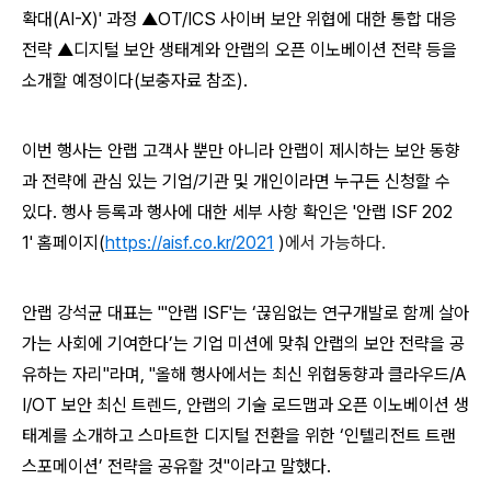
확대
(AI-X)'
과정 ▲
OT/ICS
사이버 보안 위협에 대한 통합 대응
전략 ▲디지털 보안 생태계와 안랩의 오픈 이노베이션 전략 등을
소개할 예정이다
(
보충자료 참조
).
이번 행사는 안랩 고객사 뿐만 아니라 안랩이 제시하는 보안 동향
과 전략에 관심 있는 기업
/
기관 및 개인이라면 누구든 신청할 수
있다
.
행사 등록과 행사에 대한 세부 사항 확인은
'
안랩
ISF 202
1'
홈페이지
(
https://aisf.co.kr/2021
)
에서 가능하다
.
안랩 강석균 대표는
"'
안랩
ISF'
는 ‘끊임없는 연구개발로 함께 살아
가는 사회에 기여한다’는 기업 미션에 맞춰 안랩의 보안 전략을 공
유하는 자리
"
라며
, "
올해 행사에서는 최신 위협동향과 클라우드
/A
I/OT
보안 최신 트렌드
,
안랩의 기술 로드맵과 오픈 이노베이션 생
태계를 소개하고 스마트한 디지털 전환을 위한 ‘인텔리전트 트랜
스포메이션’ 전략을 공유할 것
"
이라고 말했다
.