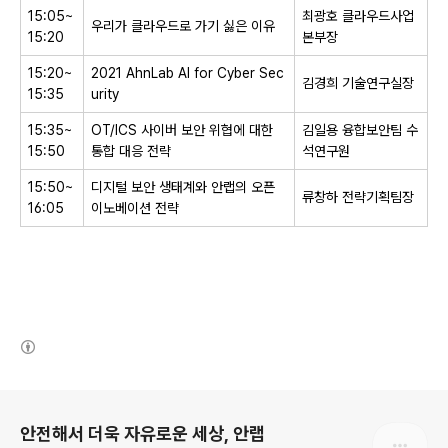
15:05~
최광호 클라우드사업
우리가 클라우드로 가기 싫은 이유
15:20
본부장
15:20~
2021 AhnLab AI for Cyber Sec
김경희 기술연구실장
15:35
urity
15:35~
OT/ICS
사이버 보안 위협에 대한
김일용 융합보안팀 수
15:50
통합 대응 전략
석연구원
15:50~
디지털 보안 생태계와 안랩의 오픈
류창하 전략기획팀장
16:05
이노베이션 전략
(새창열림)
로그 정보
안전해서 더욱 자유로운 세상, 안랩