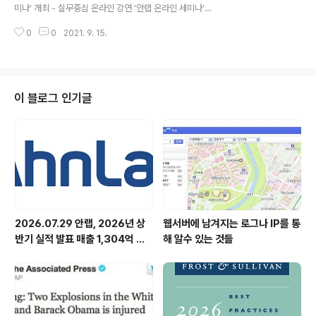
지역 4개 중학교(구미중, 금광중, 송림중, 야탑중) 1학년 학
미나’ 개최 - 실무중심 온라인 강연 ‘안랩 온라인 세미나’의
생 737명을 대상으로 온라인 진로 탐방 프로그램 '청바지
일환으로 ‘스타트업의 성공적인 비즈니스를 위한 클라우드
프로젝트*'를 진행했다. * ‘청바지 프로젝트(청소년의 바..
0
0
2021. 9. 15.
세미나’ 개최 - ▲스타트업을 클라우드로 시작해야 하는
이유 ▲보안을 고려한 클라우드 아키텍처 구성방안 등 스
타트업을 위한 클라우드 활용 방안 및 보안운영 전략 제시
안랩(대표 강석균, www.ahnlab.com )이 9월 14일(화)
서울창업허브 입주 스타트업을 대상으로 ‘스타트업의 성공
이 블로그 인기글
적인 비즈니스를 위한 클라우드 세미나(이하 스타트업 클
라우드 세미나)’를 온라인으로 개최했다. 실무중심 온라인
강연 ‘안랩 온라인 세미나’(보충자료 참고)의 일환으로 진
행된 이번 세미나에서 안랩은 ▲스타트업을 클라우드로 시
작해야 하는 이유 ▲보안을 ..
2026.07.29 안랩, 2026년 상
웹서버에 남겨지는 로그나 IP를 통
반기 실적 발표 매출 1,304억 원,
해 알수 있는 것들
영업이익 73억 원 기록