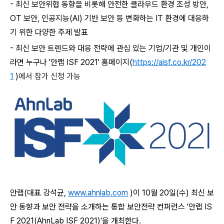
-
최신 보안위협 동향을 비롯해 안전한 클라우드 환경 조성 방안
,
OT
보안
,
인공지능
(AI)
기반 보안 등 변화하는
IT
환경에 대응하
기 위한 다양한 주제 발표
-
최신 보안 트렌드와 대응 전략에 관심 있는 기업
/
기관 및 개인이
라면 누구나
'
안랩
ISF 2021'
홈페이지
(
https://aisf.co.kr/202
1
)
에서 참가 신청 가능
안랩
(
대표 강석균
,
www.ahnlab.com
)
이
10
월
20
일
(
수
)
최신 보
안 동향과 보안 전략을 소개하는 통합 보안전략 컨퍼런스
'
안랩
IS
F 2021(AhnLab ISF 2021)'
을 개최한다
.