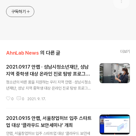
구독하기
더보기
AhnLab News
의 다른 글
2021.09.17 안랩 · 성남시청소년재단, 성남
지역 중학생 대상 온라인 진로 탐방 프로그램
글 내용
'청바지 프로젝트' 진행
청소년의 바른 꿈을 지원하는 우리 지역 안랩 · 성남시청소
년재단, 성남 지역 중학생 대상 온라인 진로 탐방 프로그램
'청바지 프로젝트' 진행 - 성남시 4개 중학교 1학년 학생 7
0
0
2021. 9. 17.
37명에게 정보보안 직무 정보 소개, 사내 주요 시설 안내
등 진로 탐색 기회 부여 - 유튜브 라이브(Live) 방송과 학
교별 카카오톡 단체 채팅방 활용하여 중학생들에게 생생한
2021.09.15 안랩, 서울창업허브 입주 스타트
실시간 체험 제공 안랩(대표 강석균, www.ahnlab.com )
이 9월 16일, 성남시청소년재단(대표이사 진미석) · 성남
업 대상 ‘클라우드 보안세미나’ 개최
글 내용
형교육지원단(성남시진로직업체험지원센터)과 함께 성남
안랩, 서울창업허브 입주 스타트업 대상 ‘클라우드 보안세