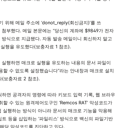
 위해 메일 주소에 ‘
donot_reply(
회신금지
)
’를 쓰
을 첨부했다
.
메일 본문에는 “당신의 계좌에
$9849
가 전자
)
방식으로 지급됐다
.
자동 발송 메일이니 회신하지 말고
 실행을 유도했다
(
보충자료
1
참조
).
 실행하면 매크로 실행을 유도하는 내용의 문서 파일이
사용할 수 없도록 설정했습니다”라는 안내창과 매크로 설치
다
(
보충자료
2
참조
).
클릭하면 공격자의 명령에 따라 키보드 입력 기록
,
웹 브라우
취할 수 있는 원격제어도구인 ‘
Remcos RAT
’ 악성코드가
접 실행하는 방식이 아니라 문서의 매크로 기능을 악용해
립트 등을 삽입하는 ‘파일리스’ 방식으로 백신의 파일기반
해당 악성코드를 진단하고 있다
.