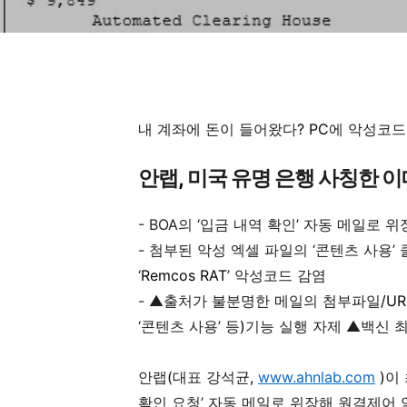
내 계좌에 돈이 들어왔다
? PC
에 악성코드
안랩
,
미국 유명 은행 사칭한 
- BOA
의 ‘입금 내역 확인’ 자동 메일로 
-
첨부된 악성 엑셀 파일의 ‘콘텐츠 사용’
‘
Remcos RAT
’ 악성코드 감염
-
▲출처가 불분명한 메일의 첨부파일
/U
‘콘텐츠 사용’ 등
)
기능 실행 자제 ▲백신 최
안랩
(
대표 강석균
,
www.ahnlab.com
)
이
확인 요청’ 자동 메일로 위장해 원격제어