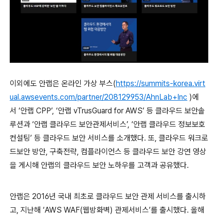
이외에도 안랩은 온라인 가상 부스
(
https://summits-korea.virt
ual.awsevents.com/partner/208129953/AhnLab+Inc
)
에
서
‘
안랩
CPP
’
,
‘
안랩
vTrusGuard for AWS
’
등 클라우드 보안솔
루션과
‘
안랩 클라우드 보안관제서비스
’
,
‘
안랩 클라우드 정보보호
컨설팅
’
등 클라우드 보안 서비스를 소개했다
.
또
,
클라우드 워크로
드보안 방안
,
구축전략
,
컴플라이언스 등 클라우드 보안 강연 영상
을 게시해 안랩의 클라우드 보안 노하우를 고객과 공유했다
.
안랩은
2016
년 국내 최초로 클라우드 보안 관제 서비스를 출시하
고
,
지난해
‘
AWS WAF(
웹방화벽
)
관제서비스
’
를 출시했다
.
올해