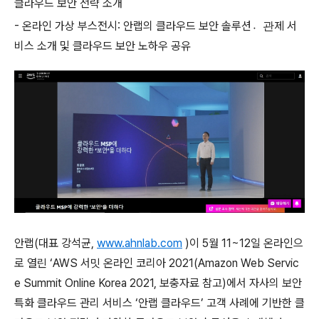
클라우드 보안 전략 소개
-
온라인 가상 부스전시
:
안랩의 클라우드 보안 솔루션관
제 서
비스 소개 및 클라우드 보안 노하우 공유
안랩
(
대표 강석균
,
www.ahnlab.com
)
이
5
월
11~12
일 온라인으
로 열린
‘
AWS
서밋 온라인 코리아
2021(Amazon Web Servic
e Summit Online Korea 2021,
보충자료 참고
)
에서 자사의 보안
특화 클라우드 관리 서비스
‘
안랩 클라우드
’
고객 사례에 기반한 클