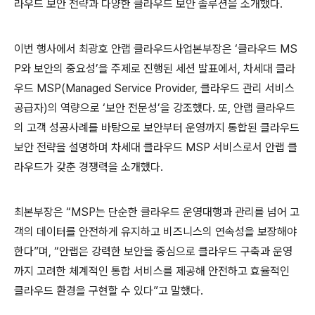
라우드 보안 전략과 다양한 클라우드 보안 솔루션을 소개했다
.
이번 행사에서 최광호 안랩 클라우드사업본부장은
‘
클라우드
MS
P
와 보안의 중요성
’
을 주제로 진행된 세션 발표에서
,
차세대 클라
우드
MSP(Managed Service Provider,
클라우드 관리 서비스
공급자
)
의 역량으로
‘
보안 전문성
’
을 강조했다
.
또
,
안랩 클라우드
의 고객 성공사례를 바탕으로 보안부터 운영까지 통합된 클라우드
보안 전략을 설명하며 차세대 클라우드
MSP
서비스로서 안랩 클
라우드가 갖춘 경쟁력을 소개했다
.
최본부장은
“
MSP
는 단순한 클라우드 운영대행과 관리를 넘어 고
객의 데이터를 안전하게 유지하고 비즈니스의 연속성을 보장해야
한다
”
며
,
“
안랩은 강력한 보안을 중심으로 클라우드 구축과 운영
까지 고려한 체계적인 통합 서비스를 제공해 안전하고 효율적인
클라우드 환경을 구현할 수 있다
”
고 말했다
.