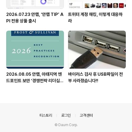
2026.07.23 안랩, ‘안랩 TIP’ A
트위터 계정 해킹, 이렇게 대응하
PI 전용 상품 출시
라
2026.08.05 안랩, 아태지역 엔
바이러스 검사 후 USB파일이 전
드포인트 보안 ‘경쟁전략 리더십’
부 사라졌습니다!!
첫 선정
의안내
티스토리
로그인
고객센터
© Daum Corp.