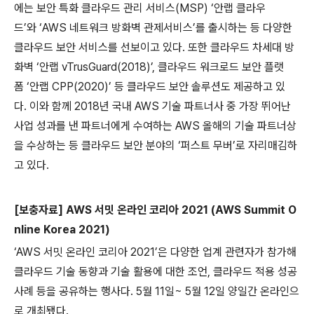
에는 보안 특화 클라우드 관리 서비스
(MSP)
‘
안랩 클라우
드
’
와
‘
AWS
네트워크 방화벽 관제서비스
’
를 출시하는 등 다양한
클라우드 보안 서비스를 선보이고 있다
.
또한 클라우드 차세대 방
화벽
‘
안랩
vTrusGuard(2018)
’
,
클라우드 워크로드 보안 플랫
폼
‘
안랩
CPP(2020)
’
등 클라우드 보안 솔루션도 제공하고 있
다
.
이와 함께
2018
년 국내
AWS
기술 파트너사 중 가장 뛰어난
사업 성과를 낸 파트너에게 수여하는
AWS
올해의 기술 파트너상
을 수상하는 등 클라우드 보안 분야의
‘
퍼스트 무버
’
로 자리매김하
고 있다
.
[
보충자료
] AWS
서밋 온라인 코리아
2021 (AWS Summit O
nline Korea 2021)
‘
AWS
서밋 온라인 코리아
2021
’
은 다양한 업계 관련자가 참가해
클라우드 기술 동향과 기술 활용에 대한 조언
,
클라우드 적용 성공
사례 등을 공유하는 행사다
. 5
월
11
일
~ 5
월
12
일 양일간 온라인으
로 개최됐다
.