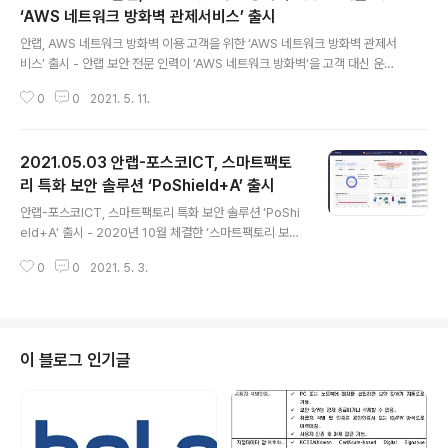
‘AWS 네트워크 방화벽 관제서비스’ 출시
글 내용
안랩, AWS 네트워크 방화벽 이용 고객을 위한 ‘AWS 네트워크 방화벽 관제서
비스’ 출시 - 안랩 보안 전문 인력이 ‘AWS 네트워크 방화벽’을 고객 대신 운영
하며 ▲공격자 IP(블랙 IP) 차단 ▲인바운드 및 아웃바운드 통신 IP 제어 ▲방
0
0
2021. 5. 11.
화벽 정책 관리 ▲방화벽 운영 정기 보고서 등 클라우드 네트워크 보안 서비스
제공 - 서비스 이용 고객은 AWS 네트워크 방화벽에 대한 직접 관리 부담 없이
클라우드 네트워크 보안 강화 가능 ‘AWS 네트워크 방화벽(AWS Network Fi
2021.05.03 안랩-포스코ICT, 스마트팩토
rewall)’의 서울 리전(Region) 출시에 발맞춰, 안랩이 국내 최초로 AWS 네트
워크 방화벽을 활용한 관제 서비스를 선보인다. 안랩(대표 강석균, www.ahnla
리 특화 보안 솔루션 ‘PoShield+A’ 출시
글 내용
b.com )이 아마존웹서비스(이하 AWS)가 제공하는 ..
안랩-포스코ICT, 스마트팩토리 특화 보안 솔루션 ‘PoShi
eld+A’ 출시 - 2020년 10월 체결한 ‘스마트팩토리 보안
솔루션 공동 사업추진 MOU’ 이후 신규 솔루션 개발 협력,
0
0
2021. 5. 3.
‘PoShield+A’ 출시 - 포스코ICT ‘PoShield’의 강력한
AI기반 비정상 제어 명령 탐지 기능에 안랩의 OT 환경 위
협탐지 기능 결합해 안전한 스마트팩토리 운영을 위한 강
력한 보안 기능 제공 산업시설을 노린 보안위협이 지속되
는 가운데 포스코ICT와 안랩이 스마트팩토리에 특화된 보
이 블로그 인기글
안 솔루션을 선보인다. 안랩(대표 강석균, www.ahnlab.c
om )과 포스코ICT(대표 정덕균, www.poscoict.com )
가 포스코ICT의 AI기반 비정상 제어 명령 탐지 솔루션 ‘P
oShield(포쉴드)’에 안랩의 ..