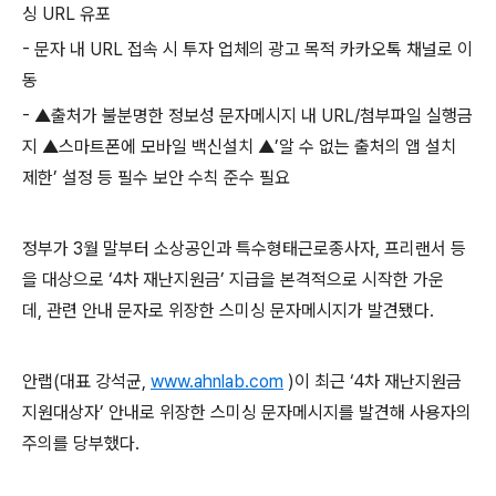
싱
URL
유포
-
문자 내
URL
접속 시 투자 업체의 광고 목적 카카오톡 채널로 이
동
-
▲출처가 불분명한 정보성 문자메시지 내
URL/
첨부파일 실행금
지 ▲스마트폰에 모바일 백신설치 ▲’알 수 없는 출처의 앱 설치
제한’ 설정 등 필수 보안 수칙 준수 필요
정부가
3
월 말부터 소상공인과 특수형태근로종사자
,
프리랜서 등
을 대상으로 ‘
4
차 재난지원금’ 지급을 본격적으로 시작한 가운
데
,
관련 안내 문자로 위장한 스미싱 문자메시지가 발견됐다
.
안랩
(
대표 강석균
,
www.ahnlab.com
)
이 최근 ‘
4
차 재난지원금
지원대상자’ 안내로 위장한 스미싱 문자메시지를 발견해 사용자의
주의를 당부했다
.