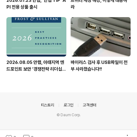
2026.07.23 안랩, ‘안랩 TIP’ A
트위터 계정 해킹, 이렇게 대응하
PI 전용 상품 출시
라
2026.08.05 안랩, 아태지역 엔
바이러스 검사 후 USB파일이 전
드포인트 보안 ‘경쟁전략 리더십’
부 사라졌습니다!!
첫 선정
의안내
티스토리
로그인
고객센터
© Daum Corp.