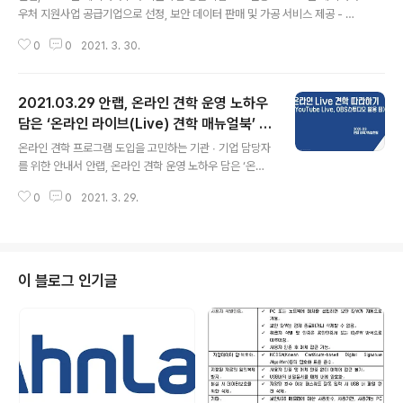
우처 지원사업 공급기업으로 선정, 보안 데이터 판매 및 가공 서비스 제공 - 데
이터 판매 부문: ▲모바일 악성코드 진단 데이터 ▲악성코드 전문가 분석 보고
0
0
2021. 3. 30.
서 ▲구간별 유입 객체 분석 데이터 - 데이터 가공 부문: ▲안랩 솔루션을 이용
한 ‘의심시스템 추출 및 진단 서비스’ 제공 - 데이터 구매는 4월 13일(화)까지,
데이터 가공 서비스는 4월 16일(금)까지 데이터바우처 지원사업 사업관리시스
2021.03.29 안랩, 온라인 견학 운영 노하우
템 이용해 신청 가능 데이터바우처 지원사업으로 중소기업과 소상공인도 부담
없이 안랩의 보안 데이터와 분석 서비스를 이용할 수 있는 기회가 마련됐다. 안
담은 ‘온라인 라이브(Live) 견학 매뉴얼북’ 무
글 내용
랩(대표 강석균, www.ahnlab.com )이 2021년 데이터바우처 지원사업 공급
료 공개
온라인 견학 프로그램 도입을 고민하는 기관 ∙ 기업 담당자
기업으..
를 위한 안내서 안랩, 온라인 견학 운영 노하우 담은 ‘온라
인 라이브(Live) 견학 매뉴얼북’ 무료 공개 - 코로나19 발
0
0
2021. 3. 29.
생 이후부터 1년간 온라인 라이브 견학 진행하며 축적한 라
이브 견학 팁(Tip) 공유 - 기업 ∙ 기관의 온라인 견학 활성
화 위해 누구나 쉽게 따라 할 수 있는 ‘매뉴얼북’과 영상 제
작 ‘코로나바이러스감염증-19 (이하 코로나19)’ 이 장기화
되면서, 코로나19 감염 위험을 방지하면서도 견학 수요를
이 블로그 인기글
충족시킬 수 있는 비대면 온라인 견학 프로그램에 대한 수
요가 높아지고 있다. 안랩(대표 강석균, www.ahnlab.co
m)이 코로나19 발생 이후 국내에서 가장 먼저(2020년 3
월) 온라인 라이브 견학 프로그램을 운영하며 쌓은 ..