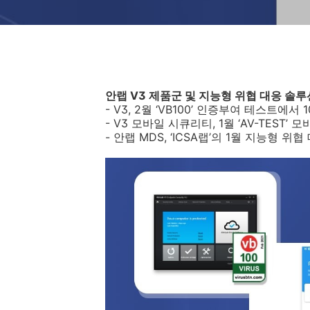
안랩
V3
제품군 및 지능형 위협 대응 솔루
- V3, 2
월 ‘
VB100
’ 인증부여 테스트에서
1
- V3
모바일 시큐리티
, 1
월 ‘
AV-TEST
’ 
-
안랩
MDS,
‘
ICSA
랩’의
1
월 지능형 위협 