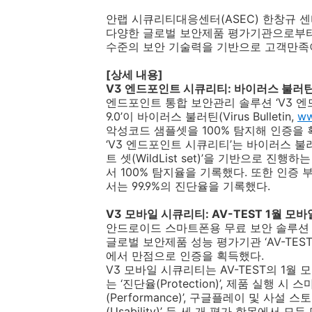
안랩 시큐리티대응센터
(ASEC)
한창규 센
다양한 글로벌 보안제품 평가기관으로부터
수준의 보안 기술력을 기반으로 고객만족
[
상세 내용
]
V3
엔드포인트 시큐리티
:
바이러스 불러틴 
엔드포인트 통합 보안관리 솔루션 ‘
V3
엔
9.0
’이 바이러스 불러틴
(Virus Bulletin,
ww
악성코드 샘플셋을
100%
탐지해 인증을
‘
V3
엔드포인트 시큐리티’는 바이러스 불
트 셋
(WildList set)
’을 기반으로 진행하는 
서
100%
탐지율을 기록했다
.
또한 인증 
서는
99.9%
의 진단율을 기록했다
.
V3
모바일 시큐리티
: AV-TEST 1
월 모바
안드로이드 스마트폰용 무료 보안 솔루션 
글로벌 보안제품 성능 평가기관 ‘
AV-TEST
에서 만점으로 인증을 획득했다
.
V3
모바일 시큐리티는
AV-TEST
의
1
월 
는 ‘진단율
(Protection)
’
,
제품 실행 시 스
(Performance)
’
,
구글플레이 및 사설 스토
(Usability)
’ 등 세 개 평가 항목에서 모