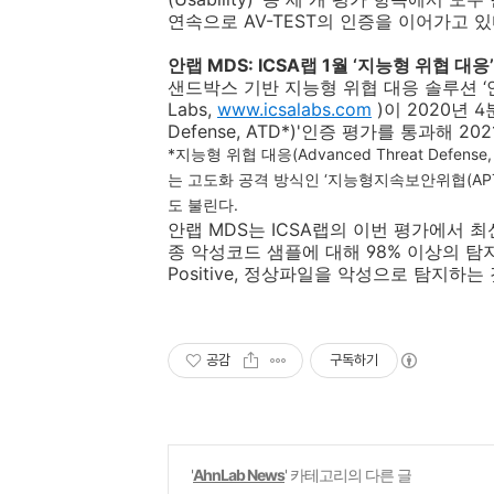
연속으로
AV-TEST
의 인증을 이어가고 
안랩
MDS: ICSA
랩
1
월 ‘지능형 위협 대응
샌드박스 기반 지능형 위협 대응 솔루션 ‘
Labs,
www.icsalabs.com
)
이
2020
년
4
Defense, ATD*)'
인증 평가를 통과해
202
*
지능형 위협 대응
(Advanced Threat Defense,
는 고도화 공격 방식인
‘
지능형지속보안위협
(AP
도 불린다
.
안랩
MDS
는
ICSA
랩의 이번 평가에서 최
종 악성코드 샘플에 대해
98%
이상의 탐
Positive,
정상파일을 악성으로 탐지하는 
공감
구독하기
'
AhnLab News
' 카테고리의 다른 글