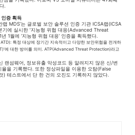
있다
.
’ 인증 획득
안랩
MDS
’는 글로벌 보안 솔루션 인증 기관
ICSA
랩
(ICSA
분기에 실시한
'
지능형 위협 대응
(Advanced Threat
1
년
1
월에 ‘지능형 위협 대응’ 인증을 획득했다
.
 ATD):
특정 대상에 장기간 지속적이고 다양한 보안위협을 전개하
T)
’
에 대한 방어를 의미
. ATP(Advanced Threat Protection)
라고
신 랜섬웨어
,
정보유출 악성코드 등 알려지지 않은 신
/
변
지율을 기록했다
.
또한 정상파일을 이용한 오탐
(False
것
)
테스트에서 단 한 건의 오진도 기록하지 않았다
.