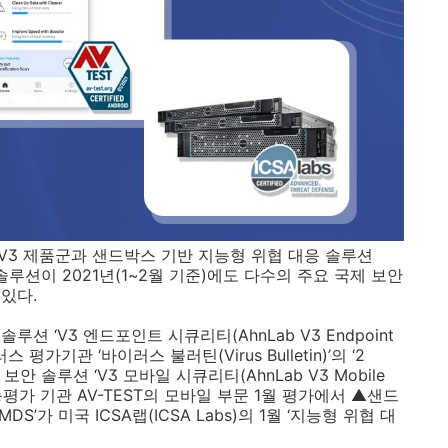
V3
제품군과 샌드박스 기반 지능형 위협 대응 솔루션
 솔루션이
2021
년
(1~2
월 기준
)
에도 다수의 주요 국제 보안
 있다
.
솔루션 ‘
V3
엔드포인트 시큐리티
(AhnLab V3 Endpoint
러스 평가기관 ‘바이러스 불러틴
(Virus Bulletin)
’의 ‘
2
보안 솔루션 ‘
V3
모바일 시큐리티
(AhnLab V3 Mobile
능평가 기관
AV-TEST
의 모바일 부문
1
월 평가에서 ▲샌드
MDS
’가 미국
ICSA
랩
(ICSA Labs)
의
1
월 ‘지능형 위협 대