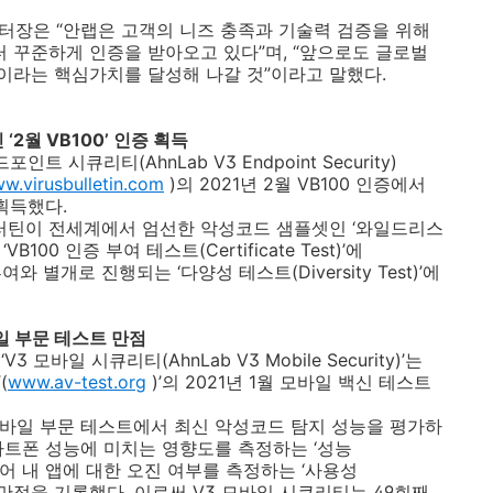
터장은 “안랩은 고객의 니즈 충족과 기술력 검증을 위해
 꾸준하게 인증을 받아오고 있다”며
,
“앞으로도 글로벌
이라는 핵심가치를 달성해 나갈 것”이라고 말했다
.
‘
2
월
VB100
’ 인증 획득
드포인트 시큐리티
(AhnLab V3 Endpoint Security)
w.virusbulletin.com
)
의
2021
년
2
월
VB100
인증에서
 획득했다
.
러틴이 전세계에서 엄선한 악성코드 샘플셋인 ‘와일드리스
‘
VB100
인증 부여 테스트
(Certificate Test)
’에
부여와 별개로 진행되는 ‘다양성 테스트
(Diversity Test)
’에
일 부문 테스트 만점
‘
V3
모바일 시큐리티
(AhnLab V3 Mobile Security)
’는
(
www.av-test.org
)
’의
2021
년
1
월 모바일 백신 테스트
모바일 부문 테스트에서 최신 악성코드 탐지 성능을 평가하
마트폰 성능에 미치는 영향도를 측정하는 ‘성능
어 내 앱에 대한 오진 여부를 측정하는 ‘사용성
두 만점을 기록했다
.
이로써
V3
모바일 시큐리티는
49
회째