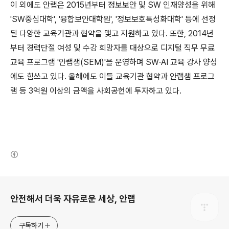
이 외에도 안랩은
2015
년부터 정보보안 및
SW
인재양성을 위해
'SW
중심대학
', '
융합보안대학원
', '
정보보호특성화대학
'
등에 선정
된 다양한 교육기관과 협약을 맺고 지원하고 있다
.
또한
, 2014
년
부터 경력단절 여성 및 수강 희망자를 대상으로 디지털 직무 무료
교육 프로그램
'
안랩샘
(SEM)'
을 운영하며
SW
∙
AI
교육 강사 양성
에도 힘쓰고 있다
.
올해에도 이들 교육기관 협약과 안랩샘 프로그
램 등
3
억원 이상의 금액을 사회공헌에 투자하고 있다
.
(새창열림)
로그 정보
안전해서 더욱 자유로운 세상, 안랩
구독하기