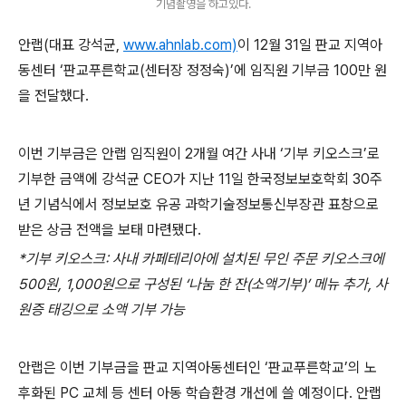
기념촬영을 하고있다.
안랩
(
대표 강석균
,
www.ahnlab.com)
이
12
월
31
일 판교 지역아
동센터 ‘판교푸른학교
(
센터장 정정숙
)
’에 임직원 기부금
100
만 원
을 전달했다
.
이번 기부금은 안랩 임직원이
2
개월 여간 사내 ‘기부 키오스크’로
기부한 금액에 강석균
CEO
가 지난
11
일 한국정보보호학회
30
주
년 기념식에서 정보보호 유공 과학기술정보통신부장관 표창으로
받은 상금 전액을 보태 마련됐다
.
*
기부 키오스크
:
사내 카페테리아에 설치된 무인 주문 키오스크에
500
원
, 1,000
원으로 구성된 ‘나눔 한 잔
(
소액기부
)
’ 메뉴 추가
,
사
원증 태깅으로 소액 기부 가능
안랩은 이번 기부금을 판교 지역아동센터인 ‘판교푸른학교’의 노
후화된
PC
교체 등 센터 아동 학습환경 개선에 쓸 예정이다
.
안랩