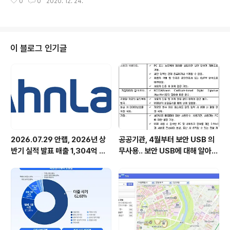
0
0
2020. 12. 24.
및 가이드 ▲제품 관련 자주 묻는 질문(FAQ) ▲공지사항
및 보안동향 정보 등 고객지원 전문 컨텐츠와 추가 문의를
위한 ‘문의 등록’ 등 사용자 편의를 위한 메뉴 제공 안랩이
고객별/제품별로 분산되어있던 고객문의 창구를 통합해
‘온택트’ 고객 소통 강화에 나선다. 안랩(대표 강석균, ww
이 블로그 인기글
w.ahnlab.com )이 더욱 신속하고 효과적인 고객 기술지
원 서비스를 제공하기 위해 통합 기술지원센터 웹사이트
‘안랩 ASK(AhnLab Technical Support & Knowled
ge base, ask.ahnlab.co..
2026.07.29 안랩, 2026년 상
공공기관, 4월부터 보안 USB 의
반기 실적 발표 매출 1,304억 원,
무사용.. 보안 USB에 대해 알아봅
영업이익 73억 원 기록
시다