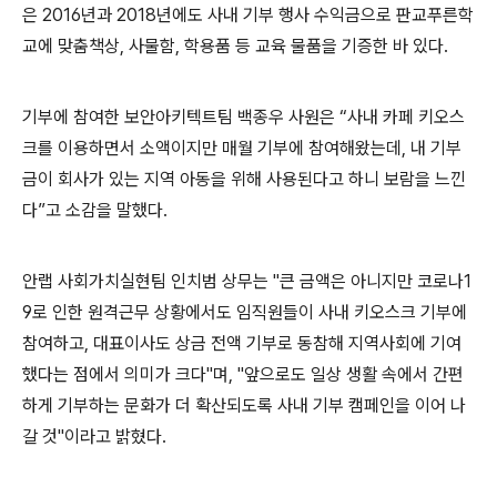
은
2016
년과
2018
년에도 사내 기부 행사 수익금으로 판교푸른학
교에 맞춤책상
,
사물함
,
학용품 등 교육 물품을 기증한 바 있다
.
기부에 참여한 보안아키텍트팀 백종우 사원은 “사내 카페 키오스
크를 이용하면서 소액이지만 매월 기부에 참여해왔는데
,
내 기부
금이 회사가 있는 지역 아동을 위해 사용된다고 하니 보람을 느낀
다”고 소감을 말했다
.
안랩 사회가치실현팀 인치범 상무는
"
큰 금액은 아니지만 코로나
1
9
로 인한 원격근무 상황에서도 임직원들이 사내 키오스크 기부에
참여하고
,
대표이사도 상금 전액 기부로 동참해 지역사회에 기여
했다는 점에서 의미가 크다
"
며
, "
앞으로도 일상 생활 속에서 간편
하게 기부하는 문화가 더 확산되도록 사내 기부 캠페인을 이어 나
갈 것
"
이라고 밝혔다
.