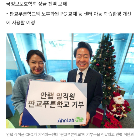
국정보보호학회 상금 전액 보태
-
판교푸른학교의 노후화된
PC
교체 등 센터 아동 학습환경 개선
에 사용할 예정
안랩 강석균 CEO가 지역아동센터 '판교푸른학교'에 기부금을 전달하고 안랩 직원과