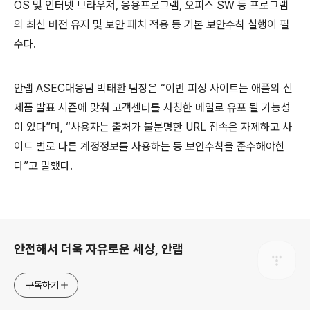
OS
및 인터넷 브라우저
,
응용프로그램
,
오피스
SW
등 프로그램
의 최신 버전 유지 및 보안 패치 적용 등 기본 보안수칙 실행이 필
수다
.
안랩
ASEC
대응팀 박태환 팀장은 “이번 피싱 사이트는 애플의 신
제품 발표 시즌에 맞춰 고객센터를 사칭한 메일로 유포 될 가능성
이 있다”며
,
“사용자는 출처가 불분명한
URL
접속은 자제하고 사
이트 별로 다른 계정정보를 사용하는 등 보안수칙을 준수해야한
다”고 말했다
.
로그 정보
안전해서 더욱 자유로운 세상, 안랩
구독하기