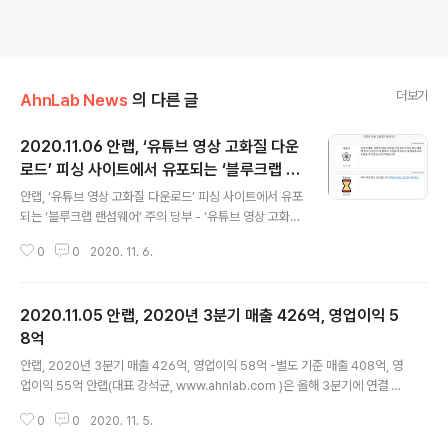
더보기
AhnLab News
의 다른 글
2020.11.06 안랩, ‘유튜브 영상 고화질 다운
로드’ 피싱 사이트에서 유포되는 ‘블루크랩 랜
글 내용
섬웨어’ 주의 당부
안랩, ‘유튜브 영상 고화질 다운로드’ 피싱 사이트에서 유포
되는 ‘블루크랩 랜섬웨어’ 주의 당부 - ‘유튜브 영상 고화질
다운로드’를 위장한 피싱 사이트에서 ‘블루크랩’ 랜섬웨어
0
0
2020. 11. 6.
유포 - 사용자가 해당 피싱 사이트에서 다운로드 받은 파일
을 실행하면 랜섬웨어 감염 - ▲파일 및 프로그램은 공식
경로를 이용하여 다운로드 ▲OS 및 인터넷 브라우저, 응
2020.11.05 안랩, 2020년 3분기 매출 426억, 영업이익 5
용프로그램, 오피스 SW등 프로그램 최신 버전 유지 및 보
안 패치 적용 ▲백신 프로그램 최신버전 유지 및 실시간 검
8억
글 내용
사 기능 사용 ▲중요 데이터는 별도 보관장치에 백업 등의
안랩, 2020년 3분기 매출 426억, 영업이익 58억 -별도 기준 매출 408억, 영
보안수칙 준수 필요 안랩(대표 강석균, www.ahnlab.co
업이익 55억 안랩(대표 강석균, www.ahnlab.com )은 올해 3분기에 연결 재
m )이 최근 ‘유튜브 영상 고화질 다운로드'로 위장한 피싱
무제표 기준 매출 426억원, 영업이익 58억원(별도 재무제표 기준 매출 408억
사이트에서 ‘블루크랩 랜섬웨어’를 유포하는 사례를 발견
0
0
2020. 11. 5.
원, 영업이익 55억원)을 기록했다고 잠정 실적을 공시했다. 이는 전년 동기대비
해 사용자 주의..
연결기준 매출은 소폭 감소(1%)하고, 영업이익은 소폭 증가(7%)한 것이다(보