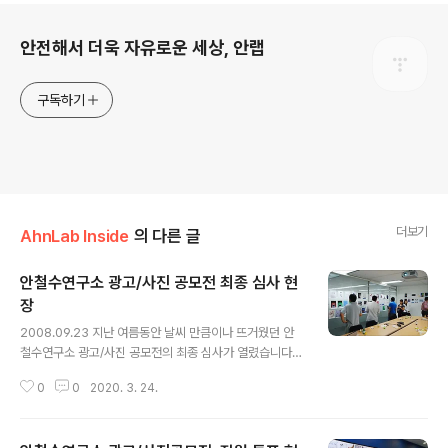
로그 정보
안전해서 더욱 자유로운 세상, 안랩
구독하기
더보기
AhnLab Inside
의 다른 글
안철수연구소 광고/사진 공모전 최종 심사 현
장
글 내용
2008.09.23 지난 여름동안 날씨 만큼이나 뜨거웠던 안
철수연구소 광고/사진 공모전의 최종 심사가 열렸습니다.
이번 심사에는 V3 로고를 만들어 기증해 주신 단국대 시각
0
0
2020. 3. 24.
디자인과 한백진 교수님과 외부 전문가로 디자인블루 이상
용 대표, 안철수연구소 김홍선 대표 등 관련 팀장님들이 최
종 심사를 했습니다. 두둥둥둥~~~ 과연, 어느 분들이 수상