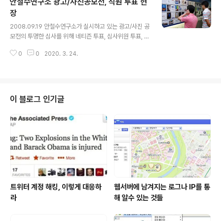
안철수연구소 광고/사진공모전, 직원 투표 현
의 영광을 가져가실지 정말 궁금한데요... 수상자 발표는 오
는 9월 29일, 행사를 진행했던 아이디테일의 공모전 페이
장
글 내용
지에서 발표되며 수상자들에게는 개별 연락을 드릴 예정입
2008.09.19 안철수연구소가 실시하고 있는 광고/사진 공
니다. 광고/사진 공모전에 참가해 주신 분들에게 진심으로
모전의 투명한 심사를 위해 네티즌 투표, 심사위원 투표, 직
감사의 말씀을 드리며, 좋은 결과가 있기를 기대합니다.
원 투표를 진행하고 있습니다. 그 중에서 직원 투표는 2
0
0
2020. 3. 24.
5%의 비중을 차지하는데요, 무엇보다 안랩인들의 마음을
사로잡는 것이 중요할 것입니다. 안철수연구소 6층 입구에
마련된 직원 투표 현장에는 많은 안랩인들이 관심을 가지
고 투표를 진행하였습니다. 네티즌 투표는 이번주까지 아
이디테일 내 응모작 갤러리에서 마음에 드는 작품에 추천
이 블로그 인기글
버튼을 누르는 형식으로 진행됩니다. 아직 투표를 하지 않
으신 분들은 지금 곧, 아이디테일로 가셔서 투표하시고, 아
이팟 터치 8G, 닌텐도 위(Wii) 등 다양한 경품을 받으시는
행운도 누리시길 바라겠습니다.
트위터 계정 해킹, 이렇게 대응하
웹서버에 남겨지는 로그나 IP를 통
라
해 알수 있는 것들