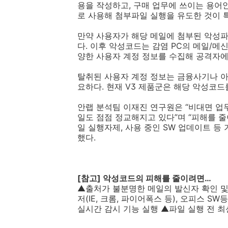
용을 작성하고
,
구매 업무에 쓰이는 용어인
로 사용해 첨부파일 실행을 유도한 것이
만약 사용자가 해당 메일에 첨부된 악성
다
.
이후 악성코드는 감염
PC
의 메일
/
메
양한 사용자 계정 정보를 수집해 공격자
탈취된 사용자 계정 정보는 금융사기나 아
요하다
.
현재
V3
제품군은 해당 악성코드
안랩 분석팀 이재진 연구원은 “비대면 업
일도 점점 정교해지고 있다”며 “피해를 
일 실행자제
,
사용 중인
SW
업데이트 등 
했다
.
[
참고
]
악성코드의 피해를 줄이려면…
▲출처가 불분명한 메일의 발신자 확인 및
저
(IE,
크롬
,
파이어폭스 등
),
오피스
SW
등
실시간 감시 기능 실행 ▲파일 실행 전 최