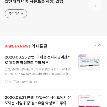
안전해서 더욱 자유로운 세상, 안랩
구독하기
더보기
AhnLab News
의 다른 글
2020.08.25 안랩, 국세청 전자세금계산서
로 위장한 악성코드 주의 당부
글 내용
안랩, 국세청 전자세금계산서로 위장한 악성코드 주의 당
부 - ‘NTS-eTaxInvoice’ 제목 메일의 첨부파일 실행 시
전자세금계산서 PDF로 위장한 악성 실행파일(.exe) 다운
0
0
2020. 8. 25.
로드, 가짜 PDF 파일 열면 정보유출 악성코드에 감염 - ▲
이메일 발신자 확인 및 출처 불분명 메일의 첨부파일/URL
실행금지 ▲OS(운영체제) 및 인터넷 브라우저(IE, 크롬,
2020.08.21 안랩, 파일공유 사이트에서 유
파이어폭스 등), 오피스 SW등 프로그램 최신 보안 패치 적
용 ▲백신 최신버전 유지 및 실시간 감시 기능 활성화 등
포되는 게임 위장 정보유출 악성코드 주의 당
글 내용