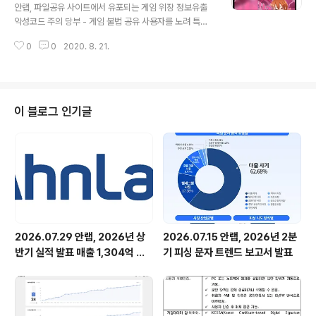
필수 보안수칙 실행 필수 재산세, 주민세 등 지방세 납부 시
부
안랩, 파일공유 사이트에서 유포되는 게임 위장 정보유출
기가 다가온 가운데, 국세청을 사칭한 악성 메일이 유포되
악성코드 주의 당부 - 게임 불법 공유 사용자를 노려 특정
고 있어 사용자의 주의가 필요하다. 안랩(대표 강석균, ww
성인게임 실행파일을 위장해 악성코드 유포 - 악성코드 실
w.ahnlab.com )은 최근 ‘국세청 발급 전자세금계산..
0
0
2020. 8. 21.
행 시 사용자 화면에는 게임 정상 실행, 감염 이후 사용자
몰래 동작하며 정보 탈취 - ▲인터넷 상 파일 다운로드시
공식 홈페이지 이용 ▲출처 불분명 파일 실행 금지 ▲자극
적 컨텐츠 다운로드 자제 ▲OS 및 인터넷 브라우저, 응용
프로그램, 오피스 SW 등 프로그램의 최신 버전 유지 및 보
이 블로그 인기글
안 패치 적용 ▲최신 버전 백신 사용 및 실시간 감시 적용
등 보안수칙 준수 필요 안랩(대표 강석균, www.ahnlab.c
om )은 최근 국내 유명 파일공유 사이트에서 게임 실행파
일을 위장한 정보유출 악성코드가 유포되고 있어 주의가
필요하다고 밝혔다. ..
2026.07.29 안랩, 2026년 상
2026.07.15 안랩, 2026년 2분
반기 실적 발표 매출 1,304억 원,
기 피싱 문자 트렌드 보고서 발표
영업이익 73억 원 기록