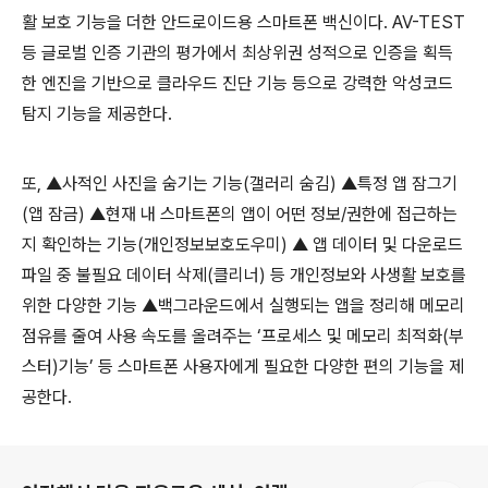
활 보호 기능을 더한 안드로이드용 스마트폰 백신이다
. AV-TEST
등 글로벌 인증 기관의 평가에서 최상위권 성적으로 인증을 획득
한 엔진을 기반으로 클라우드 진단 기능 등으로 강력한 악성코드
탐지 기능을 제공한다
.
또
,
▲사적인 사진을 숨기는 기능
(
갤러리 숨김
)
▲특정 앱 잠그기
(
앱 잠금
)
▲현재 내 스마트폰의 앱이 어떤 정보
/
권한에 접근하는
지 확인하는 기능
(
개인정보보호도우미
)
▲ 앱 데이터 및 다운로드
파일 중 불필요 데이터 삭제
(
클리너
)
등 개인정보와 사생활 보호를
위한 다양한 기능 ▲백그라운드에서 실행되는 앱을 정리해 메모리
점유를 줄여 사용 속도를 올려주는 ‘프로세스 및 메모리 최적화
(
부
스터
)
기능’ 등 스마트폰 사용자에게 필요한 다양한 편의 기능을 제
공한다
.
로그 정보