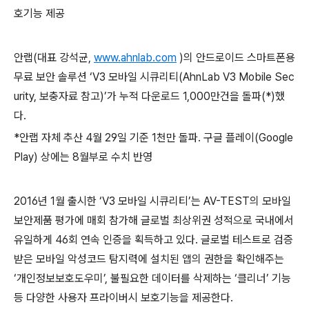
호기능 제공
안랩
(
대표 강석균
,
www.ahnlab.com
)
의 안드로이드 스마트폰용
무료 보안 솔루션 ‘
V3
모바일 시큐리티
(AhnLab V3 Mobile Sec
urity,
보충자료 참고
)
’가 누적 다운로드
1,000
만건을 돌파
(*)
했
다
.
*
안랩 자체 추산
4
월
29
일 기준
1
천만 돌파
.
구글 플레이
(Google
Play)
상에는
8
월부로 수치 반영
2016
년
1
월 출시한 ‘
V3
모바일 시큐리티’는
AV-TEST
의 모바일
보안제품 평가에 매회 참가해 글로벌 최상위권 성적으로 국내에서
유일하게
46
회 연속 인증을 획득하고 있다
.
글로벌 테스트로 검증
받은 모바일 악성코드 탐지력에 설치된 앱의 권한을 확인해주는
‘개인정보보호도우미’
,
불필요한 데이터를 삭제하는 ‘클리너’ 기능
등 다양한 사용자 프라이버시 보호기능을 제공한다
.