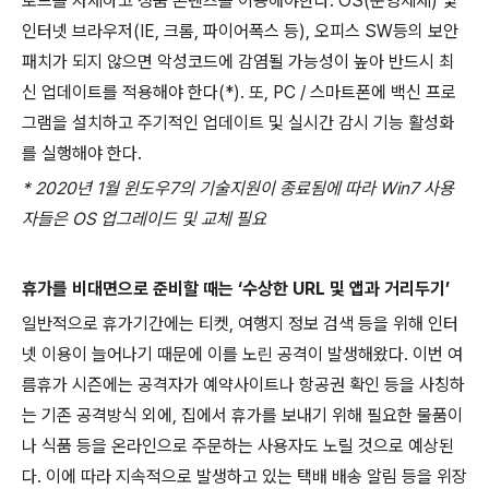
로드를 자제하고 정품 콘텐츠를 이용해야한다
.
OS(
운영체제
)
및
인터넷 브라우저
(IE,
크롬
,
파이어폭스 등
),
오피스
SW
등의 보안
패치가 되지 않으면 악성코드에 감염될 가능성이 높아 반드시 최
신 업데이트를 적용해야 한다
(*).
또
, PC /
스마트폰에 백신 프로
그램을 설치하고 주기적인 업데이트 및 실시간 감시 기능 활성화
를 실행해야 한다
.
* 2020
년
1
월 윈도우
7
의 기술지원이 종료됨에 따라
Win7
사용
자들은
OS
업그레이드 및 교체 필요
휴가를 비대면으로 준비할 때는 ‘수상한
URL
및 앱과 거리두기’
일반적으로 휴가기간에는 티켓
,
여행지 정보 검색 등을 위해 인터
넷 이용이 늘어나기 때문에 이를 노린 공격이 발생해왔다
.
이번 여
름휴가 시즌에는 공격자가 예약사이트나 항공권 확인 등을 사칭하
는 기존 공격방식 외에
,
집에서 휴가를 보내기 위해 필요한 물품이
나 식품 등을 온라인으로 주문하는 사용자도 노릴 것으로 예상된
다
.
이에 따라 지속적으로 발생하고 있는 택배 배송 알림 등을 위장