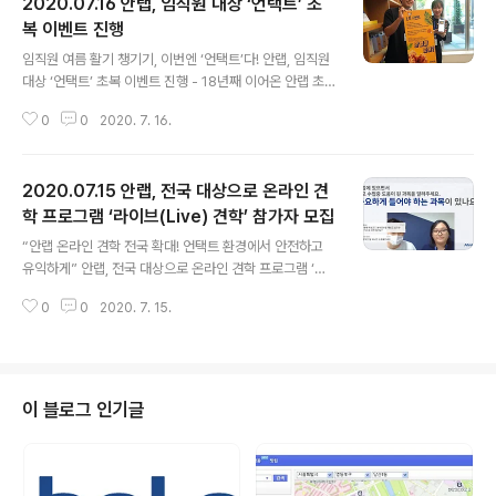
2020.07.16 안랩, 임직원 대상 ‘언택트’ 초
복 이벤트 진행
글 내용
임직원 여름 활기 챙기기, 이번엔 ‘언택트’다! 안랩, 임직원
대상 ‘언택트’ 초복 이벤트 진행 - 18년째 이어온 안랩 초복
이벤트, 올해는 ‘코로나19’ 예방을 위해 임직원이 집에서
0
0
2020. 7. 16.
즐길 수 있는 치킨 기프티콘 증정으로 진행 코로나바이러
스감염증-19(이하 ‘코로나19’)으로 비대면 트렌드가 확산
되는 가운데 안랩이 임직원을 위한 ‘언택트’ 복날 이벤트를
2020.07.15 안랩, 전국 대상으로 온라인 견
진행했다. 안랩(대표 강석균, www.ahnlab.com )이 초복
(16일)을 맞아 임직원에게 치킨 기프티콘을 증정하는 ‘안
학 프로그램 ‘라이브(Live) 견학’ 참가자 모집
글 내용
랩이 쏜닭’ 이벤트를 진행했다. 2003년부터 이어진 안랩
“안랩 온라인 견학 전국 확대! 언택트 환경에서 안전하고
의 ‘복날 이벤트’는 임직원이 복날 더위를 활기차게 이겨낼
유익하게” 안랩, 전국 대상으로 온라인 견학 프로그램 ‘라
수 있도록 기획된 행사다. 올해는 코로나19 확산 예방에 동
이브(Live) 견학’ 참가자 모집 -올해 3월 첫 실시 이후 4개
참하기 위해 사옥에서 직원들이 모여 치킨이나 보양식을
0
0
2020. 7. 15.
월간 1천여 명 학생 ‘라이브 견학’ 참가하며 큰 호응 -참가
즐..
희망자 문의 이어져 전국 대상 확대해 참가자 모집 -IT·보
안 관심 있는 전국 중·고등·대학교 및 학생이라면 이메일(vi
sit@ahnlab.com)로 신청 가능 안랩(대표 강석균, www.
ahnlab.com )이 IT·보안에 관심있는 전국의 중·고등·대학
이 블로그 인기글
교 및 학생을 대상으로 온라인 견학 프로그램 ‘라이브(Liv
e) 견학’ 참가자를 확대 모집한다. 안랩 ‘라이브 견학’은 회
사소개, 연구원 멘토링, 회사 시설 관람 등 안랩 견학을 참
가자가 원격으로 참여할 수 있는 견..