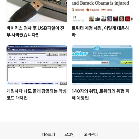
바이러스 검사 후 USB파일이 전
트위터 계정 해킹, 이렇게 대응하
부 사라졌습니다!!
라
게임하다 나도 몰래 감염되는 악성
140자의 위협, 트위터의 위험 피
코드 대처법
해 예방법
의안내
티스토리
로그인
고객센터