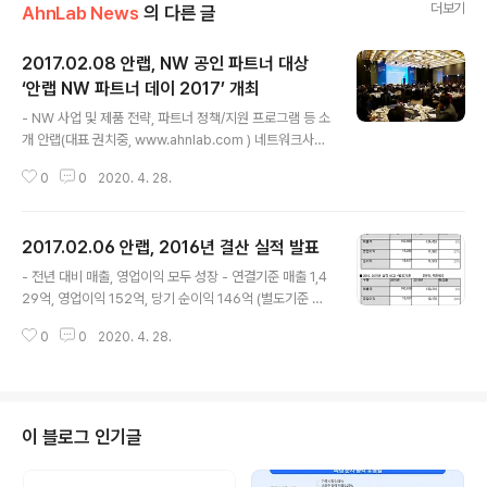
더보기
AhnLab News
의 다른 글
2017.02.08 안랩, NW 공인 파트너 대상
‘안랩 NW 파트너 데이 2017’ 개최
글 내용
- NW 사업 및 제품 전략, 파트너 정책/지원 프로그램 등 소
개 안랩(대표 권치중, www.ahnlab.com ) 네트워크사업
부가 7일(화) 양재동 엘타워에서 공인 파트너社를 초청해
0
0
2020. 4. 28.
'안랩 NW 파트너 데이 2017'을 개최했다. 이번 행사에서
안랩 네트워크사업부는 최신 보안 트렌드, 2017년 사업
및 제품 전략, 파트너 정책 및 지원 프로그램 등을 파트너와
2017.02.06 안랩, 2016년 결산 실적 발표
공유했다. 이 날 행사에서 네트워크사업부를 총괄하는 고
글 내용
광수 상무는 “파트너와의 상생으로 ‘지속 가능한 성장 기
- 전년 대비 매출, 영업이익 모두 성장 - 연결기준 매출 1,4
반’을 구축해, 국내 네트워크 보안시장의 확고한 리더로 자
29억, 영업이익 152억, 당기 순이익 146억 (별도기준 매
리매김하겠다”며 올해 네트워크사업부의 사업계획을 발표
출 1,408억, 영업이익 151억, 당기 순이익 144억) 안랩
했다. 또, NW개발본부 노영진 본부장은 안랩 네트워크 보
0
0
2020. 4. 28.
(대표 권치중, www.ahnlab.com)은 연결재무제표 기준
안제품 경쟁력 강화 및 시장 확대를 위한 제품별 로드맵을
2016년 매출액 1,429억, 영업이익 152억, 당기 순이익 1
발표했다. 이어..
46억(별도기준 매출액 1,408억, 영업이익 151억, 당기 순
이익 144억)을 기록했다고 잠정 실적을 공시했다. 이는 전
년대비 연결기준 매출액 84억(6%), 영업이익 33억(2
이 블로그 인기글
7%), 순이익은 27억(23%)이 각각 증가한 수치다. 별도
기준으로는 매출액 85억(6%), 영업이익 29억(24%), 순