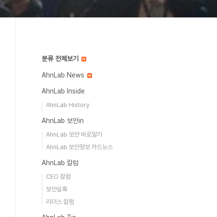
분류 전체보기
AhnLab News
AhnLab Inside
AhnLab History
AhnLab 보안in
AhnLab 보안 바로알기
AhnLab 보안정보 카드뉴스
AhnLab 칼럼
CEO 칼럼
보안실록
리더스 칼럼