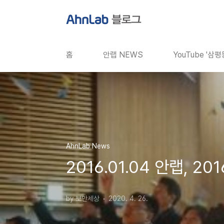
본문 바로가기
홈
안랩 NEWS
YouTube '삼
AhnLab News
2016.01.04 안랩, 
by 보안세상
2020. 4. 26.