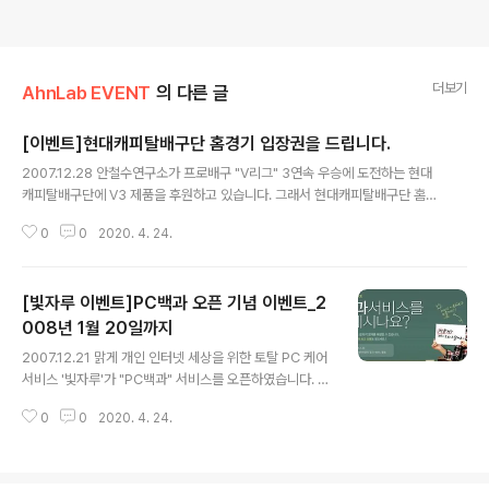
더보기
AhnLab EVENT
의 다른 글
[이벤트]현대캐피탈배구단 홈경기 입장권을 드립니다.
글 내용
2007.12.28 안철수연구소가 프로배구 "V리그" 3연속 우승에 도전하는 현대
캐피탈배구단에 V3 제품을 후원하고 있습니다. 그래서 현대캐피탈배구단 홈경
기 초대장을 블로거님들께 드리고자 합니다. 현대캐피탈배구단 홈구장이 천안
0
0
2020. 4. 24.
유관순체육관이라서 천안에 계시는 분들은 많이 신청해 주시구요. 그런데 요즘
서울에서 천안까지는 지하철이 뻥~ 뚤려서 1시간 30분 정도면 천안까지 갈수
도 있습니다. 1인당 2매씩 드릴 예정으로 매 경기 선착순 5명으로 한정하겠습
[빛자루 이벤트]PC백과 오픈 기념 이벤트_2
니다. 댓글로 원하는 날짜를 적어주시고 방명록에 비밀글로 티켓을 받으실 주소
를 적어주시면 됩니다. 우편으로 발송해 드릴 예정이오니, 1월 4일까지 신청해
008년 1월 20일까지
글 내용
주시기 바랍니다. 현대캐피탈배구단이 용병없이 올 시즌을 치르고 있지만, 초반
2007.12.21 맑게 개인 인터넷 세상을 위한 토탈 PC 케어
의 부진을 털고 5연승을 질주..
서비스 '빛자루'가 "PC백과" 서비스를 오픈하였습니다. [P
C백과 사이트 바로가기] PC백과는 전문가와 네티즌이 함
0
0
2020. 4. 24.
께 PC에서 발생할 수 있는 각종 문제를 해결하기 위한 것
으로, 그레이제로에 이은 또하나의 웹 2.0 기반의 집단지
성을 반영한 프로그램이라 할 수 있습니다 오픈 기념으로,
누구나 맞출 수 있는 퀴즈와 이벤트 기간 내 백과 내공을 가