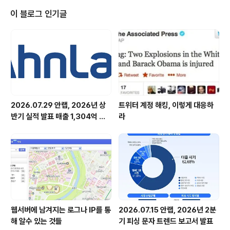
장 많이 쌓으신 분에게 노트북, 내비게이션, 닌텐도 등등 솔
이 블로그 인기글
깃한 경품들이 제공될 예정이오니, 컴퓨터 도사 여러분들
많은 참여 부탁드려요~~ 그림을 클릭하시면 이벤트 페이
지로 갑니다 ^0^
2026.07.29 안랩, 2026년 상
트위터 계정 해킹, 이렇게 대응하
반기 실적 발표 매출 1,304억 원,
라
영업이익 73억 원 기록
웹서버에 남겨지는 로그나 IP를 통
2026.07.15 안랩, 2026년 2분
해 알수 있는 것들
기 피싱 문자 트렌드 보고서 발표