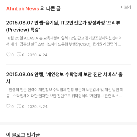
더보기
AhnLab News
의 다른 글
2015.08.07 안랩-융기원, IT보안전문가 양성과정 ‘프리뷰
(Preview) 특강’
글 내용
-8월 25일 ACASIA 본 교육과정에 앞서 12일 판교 경기창조경제혁신센터에
서 개최 -김홍선 한국스탠다드차타드은행 부행장(CISO), 융기원과 안랩의 보
안전문가의 특별 강연 차세대융합기술연구원(원장 박태현, aict.snu.ac.kr, 이
0
0
2020. 4. 24.
하 융기원)과 안랩(대표 권치중, http://www.ahnlab.com)이 8월 12일 오전
12시 판교 경기창조경제혁신센터에서 ‘IT보안전문가 양성과정(ACASIA, Ac
ademic Course of AICT Security Intelligence with AhnLab) 프리뷰
2015.08.06 안랩, ‘개인정보 수탁업체 보안 진단 서비스’ 출
특강’을 개최한다. 이번 특강은 오는 8월 25일 개강하는 ACASIA 교육과정에
앞서 진행되는 것으로, 한국스탠다드차타드은행 김홍선 부행장(CISO)이 ‘사이
시
글 내용
버 보안, 나의 커리어와의 관..
- 안랩의 전문 인력이 개인정보 수탁업체 현장 방문해 보안감사 및 개선 방안 제
공 - 수탁업체에 대한 철저한 보안 진단으로 위탁업체의 '개인정보 관련 리스크'
감소 효과 안랩(대표 권치중, www.ahnlab.com)은 최근 위탁업체의 개인정
0
0
2020. 4. 24.
보를 처리하는 개인정보 수탁 업체의 보안현황을 원스톱으로 점검할 수 있는
‘안랩 개인정보 수탁업체 보안 진단 서비스’를 출시했다. '안랩 개인정보 수탁업
체 보안 진단 서비스'는 보유하고 있는 개인정보를 협력업체에 위탁해서 관리하
고 있는 기업(위탁업체)을 대신해, 협력업체(개인정보 수탁업체)의 개인정보 사
용과 관리 현황을 점검하고 개선 방안까지 제공하는 서비스다. 안랩의 보안 컨
이 블로그 인기글