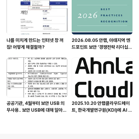
나를 미치게 만드는 인터넷 창 꺼
2026.08.05 안랩, 아태지역 엔
짐! 어떻게 해결할까?
드포인트 보안 ‘경쟁전략 리더십’
첫 선정
공공기관, 4월부터 보안 USB 의
2025.10.20 안랩클라우드메이
무사용.. 보안 USB에 대해 알아봅
트, 한국개발연구원(KDI)에 AI 어
시다
시스턴트 구축 지원 플랫폼 '애크
미아이(ACMEi)' 및 생성형 AI 데
이터 보안 솔루션 '시큐어브리지
(SecureBridge)' 공급