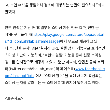
고
,
보안 수칙을 생활화해 평소에 예방하는 습관이 필요하다
.
”라고
말했다
.
한편 안랩은 지난 해
10
월부터 스미싱 차단 전용 앱 ‘안전한 문
자’를 구글플레이
(
https://play.google.com/store/apps/detail
s?id=com.ahnlab.safemessage)
에서 무료로 제공하고 있
다
.
‘안전한 문자’ 앱은 ‘실시간
URL
실행 감지’ 기능으로 효과적인
스미싱 차단이 가능하며
,
‘트렌드 알림’ 기능을 통해 신종 스미싱
정보를 실시간으로 제공하고 있다
.
뿐만 아니라
,
안랩은 공식 트위
터
(twitter.com/AhnLab_man )
와 페이스북
(
www.facebook.c
om/ahnlabofficial
)
에서 ‘스미싱 알람’ 을 통해 새롭게 확산되는
스미싱 문자를 알려주는 등 스미싱 피해 방지에 앞장서고 있다
.
<
보충자료
>