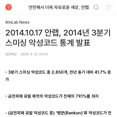
검색하기
안전해서 더욱 자유로운 세상, 안랩
티스토리
AhnLab News
2014.10.17 안랩, 2014년 3분기
스미싱 악성코드 통계 발표
보안세상
2020. 4. 21. 00:03
- 3
분기 스미싱 악성코드 총
2,850
개
,
전년 동기 대비
41.7%
증
가
-
금전피해 유발 목적의 악성코드가 전체의
79.1%
를 차지
- (
금전피해 유발 악성코드 중
)
‘뱅쿤
(Bankun)
’류 악성코드가 전