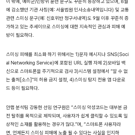
이 밖에
,
예비군
/
민방위 훈련 문구도 꾸준히 등장하고 있으며
, 8
월
에 감소했던 기관 사칭
(
예
:
서울법원 민사소송내역입니다
)
및 교통
관련 스미싱 문구
(
예
:
신호위반 청구서내역
)
도
9
월 이후 꾸준히 증
가하고 있는 추세이므로 스미싱에 대한 지속적인 관심과 피해 예
방이 필요하다
.
스미싱 피해를 최소화 하기 위해서는
1)
문자 메시지나
SNS(Soci
al Networking Service)
에 포함된
URL
실행 자제
2)
모바일 백
신으로 스마트폰을 주기적으로 검사
3)
시스템 설정에서 “알 수 없
는 출처
[
소스
]"
의 허용 금지 설정
, 4)
스미싱 탐지 전용 앱 다운로
드 등이 필요하다
.
안랩 분석팀 강동현 선임 연구원은 “스미싱 악성코드는 대부분 금
전 탈취를 목적으로 제작되며
,
사용자가 쉽게 클릭할 수 있도록 일
상적인 소재를 활용하는 경우가 많다
.
”며
,
“스마트폰 사용자라
면
,
언제든지 스미싱 피해에 노출 될 수 있다는 사실을 인지하