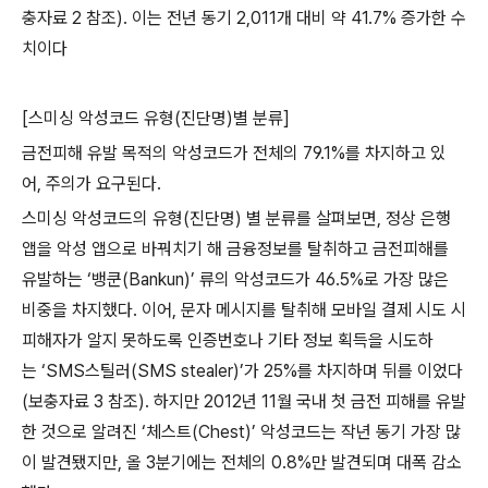
충자료
2
참조
).
이는 전년 동기
2,011
개 대비 약
41.7%
증가한 수
치이다
[
스미싱 악성코드 유형
(
진단명
)
별 분류
]
금전피해 유발 목적의 악성코드가 전체의
79.1%
를 차지하고 있
어
,
주의가 요구된다
.
스미싱 악성코드의 유형
(
진단명
)
별 분류를 살펴보면
,
정상 은행
앱을 악성 앱으로 바꿔치기 해 금융정보를 탈취하고 금전피해를
유발하는
‘
뱅쿤
(Bankun)’
류의 악성코드가
46.5%
로 가장 많은
비중을 차지했다
.
이어
,
문자 메시지를 탈취해 모바일 결제 시도 시
피해자가 알지 못하도록 인증번호나 기타 정보 획득을 시도하
는
‘SMS
스틸러
(SMS stealer)’
가
25%
를 차지하며 뒤를 이었다
(
보충자료
3
참조
)
.
하지만
2012
년
11
월 국내 첫 금전 피해를 유발
한 것으로 알려진
‘
체스트
(Chest)’
악성코드는 작년 동기 가장 많
이 발견됐지만
,
올
3
분기에는 전체의
0.8%
만 발견되며 대폭 감소