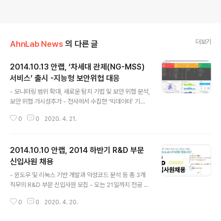
더보기
AhnLab News
의 다른 글
2014.10.13 안랩, ‘차세대 관제(NG-MSS)
서비스’ 출시 -지능형 보안위협 대응
글 내용
- 모니터링 범위 확대, 새로운 탐지 기법 및 보안 위협 분석,
보안 위협 가시성추가 - 전사에서 수집한 ‘빅데이터’ 기반
으로 위협 분석 및 공격 흐름 분석 제공 - 보안 관리자를 위
0
0
2020. 4. 21.
한 조치항목 우선순위화, 위협결과 분석 등 시각화 대시보
드 제공 - 단일 공격에 대한 개별 대응을 넘어, 인텔리전스
기반의 보안위협 대응이 가능 안랩(대표 권치중, www.ah
2014.10.10 안랩, 2014 하반기 R&D 부문
nlab.com)은 빅데이터 기반 분석으로 APT(Advanced
Persistent Threat, 지능형 지속 보안위협)와 같은 지능
신입사원 채용
글 내용
형 공격에 대한 선제적 대응과 보안 위협 현황에 대한 가시
- 윈도우 및 리눅스 기반 개발과 악성코드 분석 등 총 3개
성을 제공하는 ‘차세대 관제 서비스(NG-MSS, Next Ge
직무의 R&D 부문 신입사원 모집 - 오는 21일까지 전공 및
neration-Managed Security Service, 보충자료 참
학력, 학점, 어학점수, 각종 자격기준 제한 없이 지원 가능
조)’를 개시했다고 발표했다..
0
0
2020. 4. 20.
안랩(대표 권치중, www.ahnlab.com)은 윈도우 및 리눅
스 기반 개발과 악성코드 분석 등 총 3개 직무의 R&D 부문