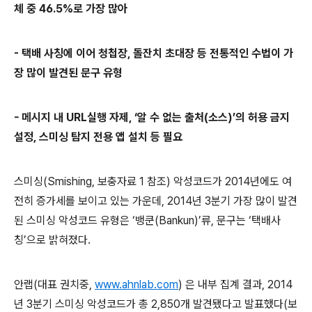
체 중
46.5%
로 가장 많아
-
택배 사칭에 이어 청첩장
,
돌잔치 초대장 등 전통적인 수법이 가
장 많이 발견된 문구 유형
-
메시지 내
URL
실행 자제
,
‘알 수 없는 출처
(
소스
)
’의 허용 금지
설정
,
스미싱 탐지 전용 앱 설치 등 필요
스미싱
(Smishing,
보충자료
1
참조
)
악성코드가
2014
년에도 여
전히 증가세를 보이고 있는 가운데
, 2014
년
3
분기 가장 많이 발견
된 스미싱 악성코드 유형은 ‘뱅쿤
(Bankun)
’류
,
문구는 ‘택배사
칭’으로 밝혀졌다
.
안랩
(
대표 권치중
,
www.ahnlab.com
)
은 내부 집계 결과
, 2014
년
3
분기 스미싱 악성코드가 총
2,850
개 발견됐다고 발표했다
(
보