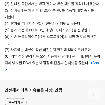
(2)
밀폐된 공간에서는 냉각 팬이나 방열 패드를 장착해 사용한다
.
(3)
장마철에는 하루 한 번
20
여 분
PC
를 가동해 내부 습기를 제
거한다
.
(4)
휴가를 떠나기 전
PC
의 전원과 인터넷을 끊는다
.
(5)
휴가 직전에
PC
로그인 계정
(ID,
패스워드
)
를 변경한다
.
(6)
각종 애플리케이션
(
응용 소프트웨어
)
의 보안 패치를 적용한
다
.
(7)
사용하는 백신이 최신 버전인지 점검해 업데이트해둔다
.
(8)
기업 전산 관리자는 오래 사용하지 않거나 관리 대상에서 누락
되어 방치된
PC
가 있는지 점검해 전원과 인터넷을 끊는다
.
<Ahn
>
로그 정보
안전해서 더욱 자유로운 세상, 안랩
구독하기