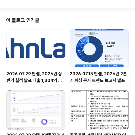
기..
견한 7월 5일 한글과컴퓨터사에 관련 정보를 공유했고, 한글과컴퓨터사는 10
일 보안 패치를 완료해 사용자에게 공지했다. 한컴 오피스 2007, 한/글 2007,
한/글 2005, 한/글 2004, 한/글 2002 SE 사용자는 해당 패치를 반드시 업데
이 블로그 인기글
이트해야 안전하다. 이번 악성코드는 ‘동북아 평화 협력..
2026.07.29 안랩, 2026년 상
2026.07.15 안랩, 2026년 2분
반기 실적 발표 매출 1,304억 원,
기 피싱 문자 트렌드 보고서 발표
영업이익 73억 원 기록