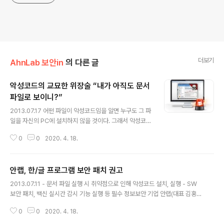
더보기
AhnLab 보안in
의 다른 글
악성코드의 교묘한 위장술 “내가 아직도 문서
파일로 보이니?”
글 내용
2013.07.17 어떤 파일이 악성코드임을 알면 누구도 그 파
일을 자신의 PC에 설치하지 않을 것이다. 그래서 악성코드
제작자들은 자신의 악성코드를 사용자의 PC에 침투시키
0
0
2020. 4. 18.
기 위해 자연스럽게 ‘위장’이라는 방법을 택하게 된다. 위장
악성코드의 종류는 매우 다양하다. 한마디로 말해 사람을
속일 수 있는 방법이면 뭐든지 사용한다고 보면 된다. 지금
안랩, 한/글 프로그램 보안 패치 권고
부터 위장 악성코드의 사례를 살펴봄으로써 도처에 도사리
글 내용
고 있는 보안 위협에 효과적으로 대비하자. 안랩은 V3 탄
2013.07.11 - 문서 파일 실행 시 취약점으로 인해 악성코드 설치, 실행 - SW
생 25주년을 기념해 ‘보안 바로알기(Know the securit
보안 패치, 백신 실시간 감시 기능 실행 등 필수 정보보안 기업 안랩(대표 김홍
y) 캠페인’을 진행하고 있다. 이번에 연재된 ‘위장 악성코드
선, www.ahnlab.com)은 한/글 프로그램에서 보안 취약점이 발견되어 이에
바로알기’는 ‘백신 바로알기’, ‘APT 바로알기’, ‘보안 종결
0
0
2020. 4. 18.
대한 보안 패치를 적용하라고 11일 권고했다. 이번에 발견된 취약점은 한/글 문
론 바로알기’에 이은 4번째 이야기다. ▶ 안랩 보안 바로알
서를 실행했을 때 특정 악성코드가 설치, 실행되는 것이다. 안랩은 취약점을 발