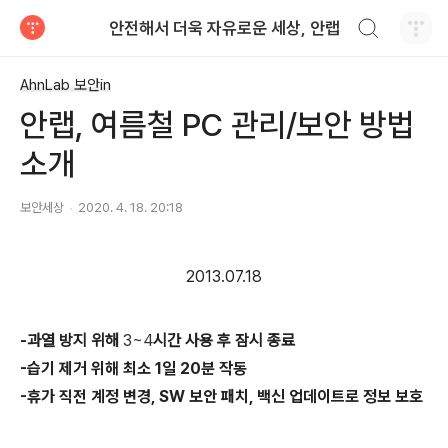
검색하기
안전해서 더욱 자유로운 세상, 안랩
티스토리
AhnLab 보안in
안랩, 여름철 PC 관리/보안 방법
소개
보안세상
2020. 4. 18. 20:18
2013.07.18
-
과열 방지 위해
3~4
시간 사용 후 잠시 종료
-
습기 제거 위해 최소
1
일
20
분 작동
-
휴가 직전 계정 변경
, SW
보안 패치
,
백신 업데이트로 정보 보호