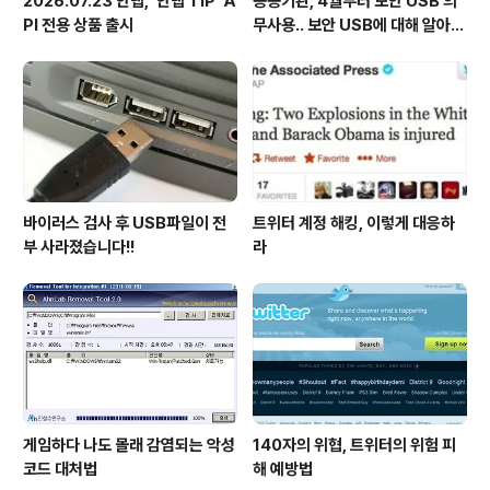
2026.07.23 안랩, ‘안랩 TIP’ A
공공기관, 4월부터 보안 USB 의
PI 전용 상품 출시
무사용.. 보안 USB에 대해 알아봅
시다
바이러스 검사 후 USB파일이 전
트위터 계정 해킹, 이렇게 대응하
부 사라졌습니다!!
라
게임하다 나도 몰래 감염되는 악성
140자의 위협, 트위터의 위험 피
코드 대처법
해 예방법