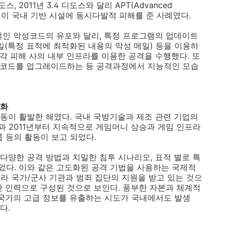
도스
, 2011
년
3.4
디도스와 달리
APT(Advanced
이 국내 기반 시설에 동시다발적 피해를 준 사례였다
.
적인 악성코드의 유포와 달리
,
특정 프로그램의 업데이트
일
(
특정 표적에 최적화된 내용의 악성 메일
)
등을 이용하
 각 피해 사의 내부 인프라를 이용한 공격을 수행했다
.
또
성코드를 업그레이드하는 등 공격과정에서 지능적인 모습
실화
동이 활발한 해였다
.
국내 국방기술과 제조 관련 기업의
과
2011
년부터 지속적으로 게임머니 상승과 게임 인프라
룹 등의 활동이 보고 되었다
.
다양한 공격 방법과 치밀한 침투 시나리오
,
표적 별로 특
었다
.
이와 같은 고도화된 공격 기법을 사용하는 국제적
따라 국가
/
군사 기관과 범죄 집단의 지원을 받고 있는 것으
한 인력으로 구성된 것으로 보인다
.
풍부한 자본과 체계적
국가의 고급 정보를 유출하는 시도가 국내에서도 발생
났다
.