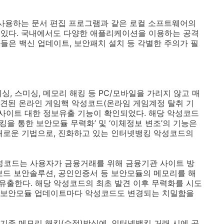
 사용하는 문서 편집 프로그램과 같은 로컬 소프트웨어의
 있다
.
국내에서도 다양한 애플리케이션을 이용하는 공격
자들은 백신 업데이트
,
보안패치 설치 등 각별한 주의가 필
피싱
,
스미싱
,
메모리 해킹 등
PC/
모바일을 가리지 않고 매
발견된 온라인 게임핵 악성코드
(
온라임 게임계정 탈취 기
 사이트 대한 정보유출 기능이 확인되었다
.
해당 악성코드
킹을 통한 보안모듈 무력화’ 및 ‘이체정보 변조’의 기능은
새로운 기법으로
,
진화하고 있는 인터넷뱅킹 악성코드의
악성코드는 사용자가 금융거래를 위해 금융기관 사이트 방
보드 보안솔루션
,
공인인증서 등 보안모듈의 메모리를 해
 유출한다
.
해당 악성코드의 최초 발견 이후 무력화를 시도
보안모듈 업데이트마다 악성코드도 변경되는 치밀함을
 기존 메모리 해킹
(
수정
)
방식에
,
인터넷뱅킹 거래 시에 공