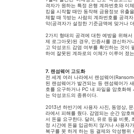
격자가 원하는 특정 은행 계좌번호와 이
킹을 시작할 때만 동작해 금융정보 유출을
체할 때
1)
받는 사람의 계좌번호를 공격자
악
(
공격자가 설정한 기준금액에 맞거나 더
2
가지 형태의 공격에 대한 예방을 위해서
제 로그아웃
)
된 경우
,
인증서를 갱신하거나
고 악성코드 감염 여부를 확인하는 것이
하여 잘못된 계좌로의 이체가 이루어 졌
7.
랜섬웨어 고도화
전 세계 여러 나라에서 랜섬웨어
(Ransom
된 랜섬웨어가 발견되는 등 랜섬웨어가 
호를 요구하거나
PC
내 파일을 암호화해
는 악성코드의 종류이다
.
2013
년 하반기에 사용자 사진
,
동영상
,
문
라에서 피해를 줬다
.
감염되는 순간 암호해
서 돈을 요구한다
.
달러
,
유로 등을 비롯
,
정 시간에 돈을 입금하지 않거나 사용자가
복구를 못 하게 하는 등 결제와 악성행위