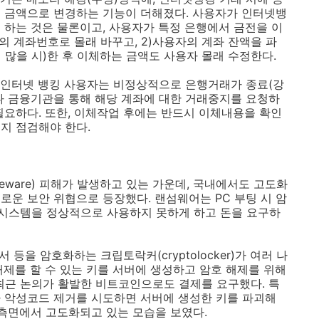
체 금액으로 변경하는 기능이 더해졌다
.
사용자가 인터넷뱅
 하는 것은 물론이고
,
사용자가 특정 은행에서 금전을 이
의 계좌번호로 몰래 바꾸고
, 2)
사용자의 계좌 잔액을 파
 많을 시
)
한 후 이체하는 금액도 사용자 몰래 수정한다
.
 인터넷 뱅킹 사용자는 비정상적으로 은행거래가 종료
(
강
 금융기관을 통해 해당 계좌에 대한 거래중지를 요청하
 필요하다
.
또한
,
이체작업 후에는 반드시 이체내용을 확인
는지 점검해야 한다
.
eware)
피해가 발생하고 있는 가운데
,
국내에서도 고도화
새로운 보안 위협으로 등장했다
.
랜섬웨어는
PC
부팅 시 암
 시스템을 정상적으로 사용하지 못하게 하고 돈을 요구하
서 등을 암호화하는 크립토락커
(cryptolocker)
가 여러 나
제를 할 수 있는 키를 서버에 생성하고 암호 해제를 위해
최근 논의가 활발한 비트코인으로도 결제를 요구했다
.
특
 악성코드 제거를 시도하면 서버에 생성한 키를 파괴해
 측면에서 고도화되고 있는 모습을 보였다
.