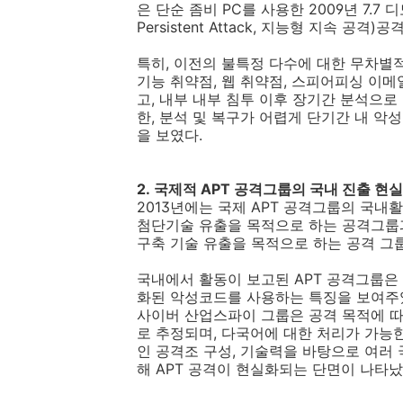
은 단순 좀비
PC
를 사용한
2009
년
7.7
디
Persistent Attack,
지능형 지속 공격
)
공격
특히
,
이전의 불특정 다수에 대한 무차별
기능 취약점
,
웹 취약점
,
스피어피싱 이메
고
,
내부 내부 침투 이후 장기간 분석으로
한
,
분석 및 복구가 어렵게 단기간 내 악
을 보였다
.
2.
국제적
APT
공격그룹의 국내 진출 현
2013
년에는 국제
APT
공격그룹의 국내활
첨단기술 유출을 목적으로 하는 공격그룹
구축 기술 유출을 목적으로 하는 공격 그
국내에서 활동이 보고된
APT
공격그룹은 
화된 악성코드를 사용하는 특징을 보여주
사이버 산업스파이 그룹은 공격 목적에 
로 추정되며
,
다국어에 대한 처리가 가능
인 공격조 구성
,
기술력을 바탕으로 여러 
해
APT
공격이 현실화되는 단면이 나타