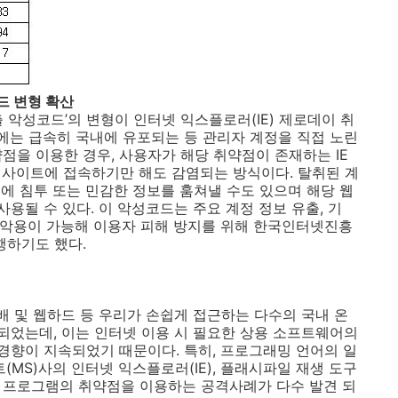
드 변형 확산
출 악성코드’의 변형이 인터넷 익스플로러
(IE)
제로데이 취
에는 급속히 국내에 유포되는 등 관리자 계정을 직접 노린
점을 이용한 경우
,
사용자가 해당 취약점이 존재하는
IE
웹사이트에 접속하기만 해도 감염되는 방식이다
.
탈취된 계
에 침투 또는 민감한 정보를 훔쳐낼 수도 있으며 해당 웹
사용될 수 있다
.
이 악성코드는
주요
계정
정보
유출
,
기
악용이
가능
해 이용자 피해 방지를 위해 한국인터넷진흥
행하기도 했다
.
배 및 웹하드 등 우리가 손쉽게 접근하는 다수의 국내 온
용되었는데
,
이는 인터넷 이용 시 필요한 상용 소프트웨어의
 경향이 지속되었기 때문이다
.
특히
,
프로그래밍 언어의 일
트
(MS)
사의 인터넷 익스플로러
(IE),
플래시파일 재생 도구
 프로그램의 취약점을 이용하는 공격사례가 다수 발견 되