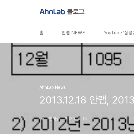
본문 바로가기
홈
안랩 NEWS
YouTube '삼
AhnLab News
2013.12.18 안랩, 2
by 보안세상
2020. 4. 18.