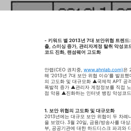
-
키워드 별
2013
년
7
대 보안위협 트렌드
:
출
,
스미싱 증가
,
관리자계정 탈취 악성코
코드 진화
,
랜섬웨어 고도화
안랩
(CEO
권치중
,
www.ahnlab.com)
은
해 ‘
2013
년
7
대 보안 위협 이슈’를 발표했
의 고도화 및 대규모화 ▲국제적
APT
공
폭발적 증가 ▲관리자 계정정보를 직접 
점 악용 ▲진화하는 인터넷 뱅킹 악성코
1.
보안 위협의 고도화 및 대규모화
2013
년에는 대규모 보안 위협이 두 차례
을 보였다
. 3
월
20
일
,
금융
/
방송사를 대상
부
,
공공기관에 대한 하드디스크 파괴와 