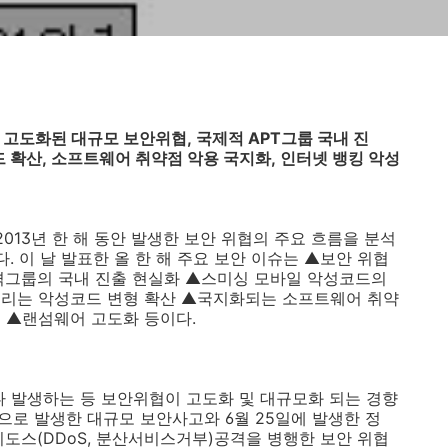
고도화된 대규모 보안위협
,
국제적
APT
그룹 국내 진
드 확산
,
소프트웨어 취약점 악용 국지화
,
인터넷 뱅킹 악성
2013
년 한 해 동안 발생한 보안 위협의 주요 흐름을 분석
다
.
이 날 발표한 올 한 해 주요 보안 이슈는 ▲보안 위협
격그룹의 국내 진출 현실화 ▲스미싱 모바일 악성코드의
노리는 악성코드 변형 확산 ▲국지화되는 소프트웨어 취약
드 ▲랜섬웨어 고도화 등이다
.
나 발생하는 등 보안위협이 고도화 및 대규모화 되는 경향
으로 발생한 대규모 보안사고와
6
월
25
일에 발생한 정
디도스
(DDoS,
분산서비스거부
)
공격을 병행한 보안 위협