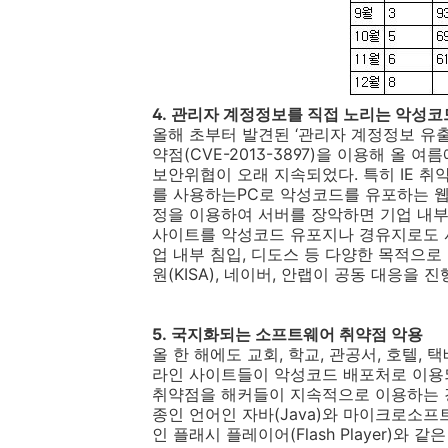
4.
관리자 계정정보를 직접 노리는 악성코
올해 초부터 발견된 ‘관리자 계정정보 유
약점
(CVE-2013-3897)
을 이용해 올 여름
보안위협이 오래 지속되었다
.
특히
IE
취약
를 사용하는
PC
로 악성코드를 유포하는 
정을 이용하여 서버를 장악하면 기업 내부
사이트를 악성코드 유포지나 경유지로도 
업
내부
침입
,
디도스
등
다양한
목적으로
원
(KISA),
네이버
,
안랩이 공동 대응을 진
5.
국지화되는 소프트웨어 취약점 악용
올 한 해에도 교회
,
학교
,
관공서
,
호텔
,
택
라인 사이트들이 악성코드 배포처로 이
취약점을 해커들이 지속적으로 이용하는
종인 언어인 자바
(Java)
와 마이크로소프
인 플래시 플레이어
(Flash Player)
와 같은