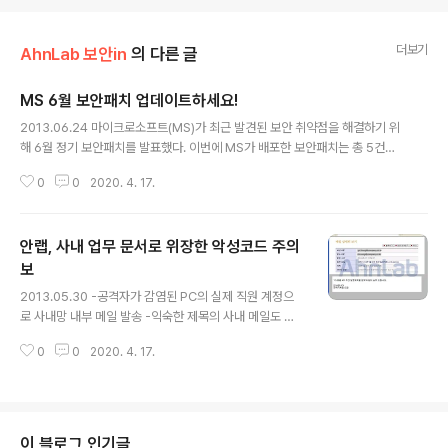
더보기
AhnLab 보안in
의 다른 글
MS 6월 보안패치 업데이트하세요!
글 내용
2013.06.24 마이크로소프트(MS)가 최근 발견된 보안 취약점을 해결하기 위
해 6월 정기 보안패치를 발표했다. 이번에 MS가 배포한 보안패치는 총 5건으
로, 상세한 내용은 아래의 표와 같다. ‘공지 제목 및 요약’에서 MS 보안 공지를
0
0
2020. 4. 17.
클릭하여 MS 홈페이지에 접속하면 운영체제별 다운로드 페이지로 접속이 가능
하다. 운영체제를 살펴본 뒤 자신의 PC에 맞는 패치를 다운로드받으면 된다. 공
지 제목 및 요약 취약점 영향 영향 받는 소프트웨어 MS13-047 Internet Exp
안랩, 사내 업무 문서로 위장한 악성코드 주의
lorer 누적 보안 업데이트(2838727) 긴급 원격 코드 실행 Microsoft Wind
ows, Internet Explorer MS13-048 Windows 커널의 취약점으로 인한
보
글 내용
정보 유출 문제점(2839229) 중요 정..
2013.05.30 -공격자가 감염된 PC의 실제 직원 계정으
로 사내망 내부 메일 발송 -익숙한 제목의 사내 메일도 유
의, 백신 업데이트 및 실시간 감시 필수 이젠 외부에서 온
0
0
2020. 4. 17.
이메일 뿐 아니라 사내에서 주고 받는 업무 상 이메일에도
악성코드가 깔려있는 것은 아닌지 조심해야 하는 상황이
되었다. 안랩(대표 김홍선, www.ahnlab.com )은 최근
업무 문서로 위장한 악성코드가 사내 이메일로 유포된 사
례가 발견되어 사용자 주의를 당부했다. 먼저 공격자는 악
이 블로그 인기글