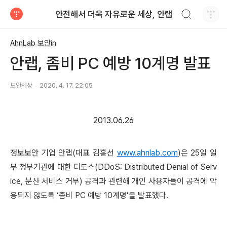
검색하기
안전해서 더욱 자유로운 세상, 안랩
티스토리
AhnLab 보안in
안랩, 좀비 PC 예방 10계명 발표
보안세상
2020. 4. 17. 22:05
2013.06.26
정보보안 기업 안랩
(
대표 김홍선
www.ahnlab.com
)
은
25
일 일
부 정부기관에 대한 디도스
(DDoS: Distributed Denial of Serv
ice,
분산 서비스 거부
)
공격과 관련해 개인 사용자들이 공격에 악
용되지 않도록 ‘좀비
PC
예방
10
계명’을 발표했다
.