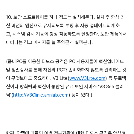
10.
보안 소프트웨어를 하나 정도는 설치해둔다
.
설치 후 항상 최
신 버전의 엔진으로 유지되도록 부팅 후 자동 업데이트되게 하
고
,
시스템 감시 기능이 항상 작동하도록 설정한다
.
보안 제품에서
나타나는 경고 메시지를 늘 주의깊게 살펴본다
.
(
좀비
PC
를 이용한 디도스 공격은
PC
사용자들이 백신업데이트
및 정밀검사를 통해 자신의
PC
가 좀비화하지 않도록 관리하는 것
이 무엇보다도 중요하다
. V3 Lite(
www.V3Lite.com
)
등 무료백
신이나 방화벽과 백신이 통합된 유료 보안 서비스 ‘
V3 365
클리
닉’
(
http://V3Clinic.ahnlab.com
)
등이 있다
.)
한편
,
안랩에 따르면 이번 정부기관에 대한 디도스 공격은 악성코