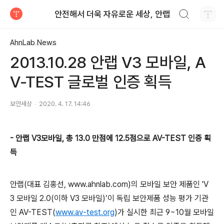
검색하기
안전해서 더욱 자유로운 세상, 안랩
티스토리
AhnLab News
2013.10.28 안랩 V3 모바일, A
V-TEST 글로벌 인증 획득
보안세상
2020. 4. 17. 14:46
-
안랩
V3
모바일
,
총
13.0
만점에
12.5
점으로
AV-TEST
인증 획
득
안랩
(
대표 김홍선
, www.ahnlab.com)
의 모바일 보안 제품인
'V
3
모바일
2.0(
이하
V3
모바일
)
’이 독립 보안제품 성능 평가 기관
인
AV-TEST(
www.av-test.org
)
가 실시한 최근
9~10
월 모바일