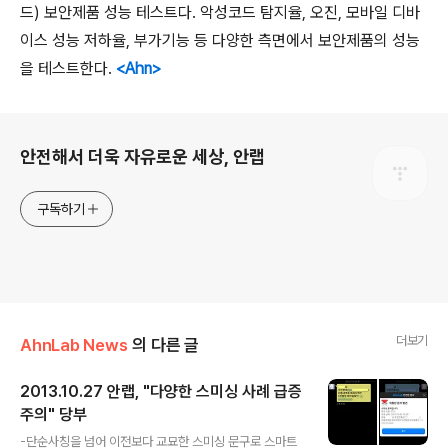
드
)
보안제품 성능 테스트다
.
악성코드 탐지율
,
오진
,
모바일 디바
이스 성능 저하율
,
부가기능 등 다양한 측면에서 보안제품의 성능
을 테스트한다
.
<Ahn>
로그 정보
안전해서 더욱 자유로운 세상, 안랩
구독하기
더보기
AhnLab News
의 다른 글
2013.10.27 안랩, "다양한 스미싱 사례 급증
주의" 당부
글 내용
-단순사칭을 넘어 이전보다 교묘한 스미싱 문구로 스마트