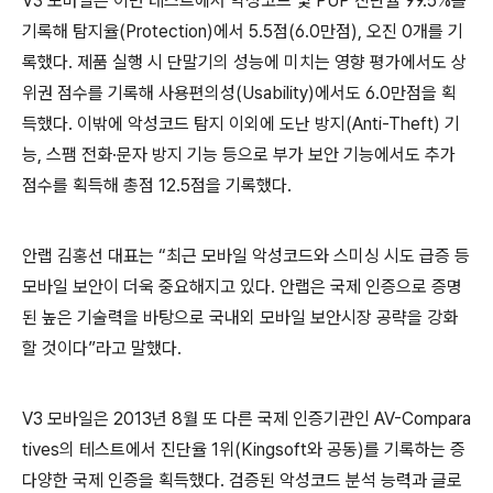
V3
모바일은 이번 테스트에서 악성코드 및
PUP
진단율
99.5%
를
기록해 탐지율
(Protection)
에서
5.5
점
(6.0
만점
),
오진
0
개를 기
록했다
.
제품 실행 시 단말기의 성능에 미치는 영향 평가에서도 상
위권 점수를 기록해 사용편의성
(Usability)
에서도
6.0
만점을 획
득했다
.
이밖에 악성코드 탐지 이외에 도난 방지
(Anti-Theft)
기
능
,
스팸 전화·문자 방지 기능 등으로 부가 보안 기능에서도 추가
점수를 획득해 총점
12.5
점을 기록했다
.
안랩 김홍선 대표는 “최근 모바일 악성코드와 스미싱 시도 급증 등
모바일 보안이 더욱 중요해지고 있다
.
안랩은 국제 인증으로 증명
된 높은 기술력을 바탕으로 국내외 모바일 보안시장 공략을 강화
할 것이다”라고 말했다
.
V3
모바일은
2013
년
8
월 또 다른 국제 인증기관인
AV-Compara
tives
의 테스트에서 진단율
1
위
(Kingsoft
와 공동
)
를 기록하는 증
다양한 국제 인증을 획득했다
.
검증된 악성코드 분석 능력과 글로