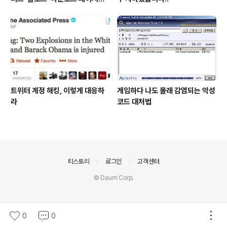
위장한 피싱 사이트 주의 당부
트위터 계정 해킹, 이렇게 대응하
게임하다 나도 몰래 감염되는 악성
라
코드 대처법
의안내
티스토리
로그인
고객센터
© Daum Corp.
0
0