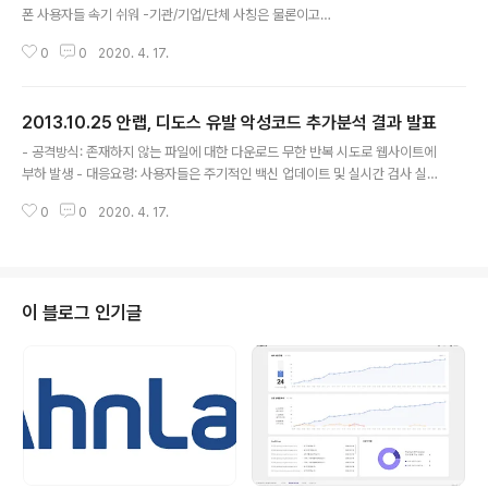
폰 사용자들 속기 쉬워 -기관/기업/단체 사칭은 물론이고
실명/주민번호 포함 문자까지 보내 의심하기 어려워 -메시
0
0
2020. 4. 17.
지 내 URL 실행 자제, ‘알 수 없는 출처(소스)’의 허용 금지
설정, 스미싱 탐지 전용 앱 설치 등 필요 ‘돌잔치’, ‘청첩장’
사칭을 넘어 더욱 교묘해진 형태로 스미싱이 진화하고 있
2013.10.25 안랩, 디도스 유발 악성코드 추가분석 결과 발표
다. 주민번호가 포함된 해외 IP 확인요청, 공공기관, 유명
글 내용
외식업체, 통신사 등을 사칭한 다양한 스미싱(Smishing,
- 공격방식: 존재하지 않는 파일에 대한 다운로드 무한 반복 시도로 웹사이트에
문자메시지를 이용한 사기수법) 사례가 등장하고 있어 주
부하 발생 - 대응요령: 사용자들은 주기적인 백신 업데이트 및 실시간 검사 실행
의해야 한다. 최근 발견된 스미싱 문자는 명의 도용방지 서
으로 좀비PC化 방지 필요 안랩(대표 김홍선, www.ahnlab.com)은 오늘 디
비스를 사칭한 해외 IP 확인요청이 주요 문자 내용이다. 해
0
0
2020. 4. 17.
도스(DDoS; Distributed Denial of Service, 분산 서비스 거부) 공격을 유
당 스미싱 문자에는 사용자의 이름/주민번호와 함께 ‘ooo.
발한 악성코드에 대한 추가분석 결과를 발표했다. [악성코드의 공격방식] 안랩
com..
의 추가분석 결과에 따르면, 이번 악성코드는 감염된 PC에서 사용자 몰래 타깃
웹사이트에 접속해, 존재하지 않는 파일에 대한 다운로드 시도를 무한 반복한
다. 이를 통해 해당 웹사이트에 부하가 발생하는 방식이다. [추가확인] 안랩은
이 블로그 인기글
추가분석 결과, 공격대상이 된 웹사이트가 초기 확인한 16개에서 ..