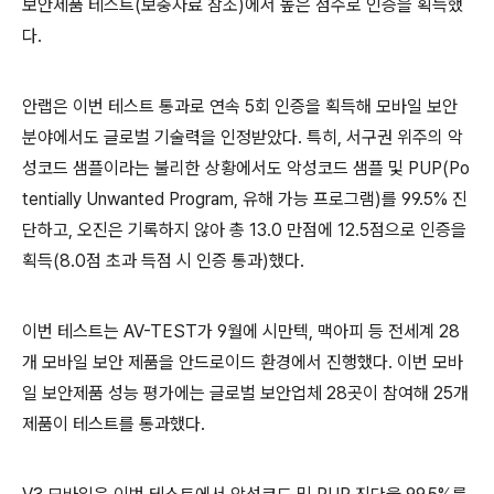
보안제품 테스트
(
보충자료 참조
)
에서 높은 점수로 인증을 획득했
다
.
안랩은 이번 테스트 통과로 연속
5
회 인증을 획득해 모바일 보안
분야에서도 글로벌 기술력을 인정받았다
.
특히
,
서구권 위주의 악
성코드 샘플이라는 불리한 상황에서도 악성코드 샘플 및
PUP(Po
tentially Unwanted Program,
유해 가능 프로그램
)
를
99.5%
진
단하고
,
오진은 기록하지 않아 총
13.0
만점에
12.5
점으로 인증을
획득
(8.0
점 초과 득점 시 인증 통과
)
했다
.
이번 테스트는
AV-TEST
가
9
월에 시만텍
,
맥아피 등 전세계
28
개 모바일 보안 제품을 안드로이드 환경에서 진행했다
.
이번 모바
일 보안제품 성능 평가에는 글로벌 보안업체
28
곳이 참여해
25
개
제품이 테스트를 통과했다
.