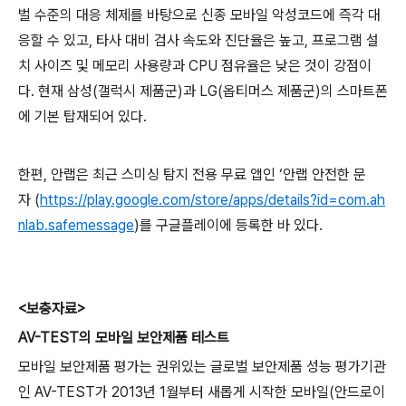
벌 수준의 대응 체제를 바탕으로 신종 모바일 악성코드에 즉각 대
응할 수 있고
,
타사 대비 검사 속도와 진단율은 높고
,
프로그램 설
치 사이즈 및 메모리 사용량과
CPU
점유율은 낮은 것이 강점이
다
.
현재 삼성
(
갤럭시 제품군
)
과
LG(
옵티머스 제품군
)
의 스마트폰
에 기본 탑재되어 있다
.
한편
,
안랩은 최근
스미싱 탐지 전용 무료 앱인 ‘안랩 안전한 문
자
(
https://play.google.com/store/apps/details?id=com.ah
nlab.safemessage
)
를 구글플레이에 등록한 바 있다
.
<
보충자료
>
AV-TEST
의 모바일 보안제품 테스트
모바일 보안제품 평가는 권위있는 글로벌 보안제품 성능 평가기관
인
AV-TEST
가
2013
년
1
월부터 새롭게 시작한 모바일
(
안드로이