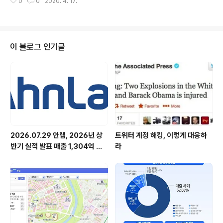
0
0
2020. 4. 17.
증가하고 있는 만큼 사용자들의 각별한 주의가 요구된다.
기기가 출현..
[그림 1]은 외부 해킹 공격에 따른 동영상 프로그램의 긴급
공지 내용을 나타낸 화면이다. 분석 당시 악성코드 유포 경
로를 정확히 확인할 수 없었지만 외부에 공개된 내용을 참
고하면, KMPlayer 3.7.0.87 버전 업데이트 알림이 사용
이 블로그 인기글
자에게 나타나고 업데이트 기능을 이용해 악성코드가 유포
된 것으로 추정된다. 현재 KMPlayer 홈페이지에서 배포
하고 있는 최신 버전은 3.6.0.87 버전이다. [링크참고] htt
p://www.icst.org.tw/NewsRSSDetail.aspx?s..
2026.07.29 안랩, 2026년 상
트위터 계정 해킹, 이렇게 대응하
반기 실적 발표 매출 1,304억 원,
라
영업이익 73억 원 기록