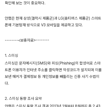
확인해 보는 것이 중요하다
.
안랩은 현재 삼성
(
갤럭시 제품군
)
과
LG(
옵티머스 제품군
)
스마트
폰에 기본탑재 방식으로
V3
모바일을 제공하고 있다
.
--------<
보충자료
>--------
1.
스미싱
스미싱은 문자메시지
(SMS)
와 피싱
(Phishing)
의 합성어로 스마
트폰 이용자가 인터넷 주소를 클릭하면 악성코드가 설치되며 이를
보낸 해커가 결제정보 등 개인정보를 빼돌리는 신종 사기 수법이
다
.
2.
스미싱 동향 조사 요약
안랩은 스미싱 동향 조사 결과
2013
년
1
월부터
8
월까지 총
2,43