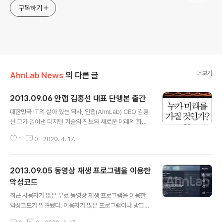
구독하기
더보기
AhnLab News
의 다른 글
2013.09.06 안랩 김홍선 대표 단행본 출간
글 내용
대한민국 IT의 살아 있는 역사, 안랩(AhnLab) CEO 김홍
선 그가 읽어낸 디지털 기술의 진보와 새로운 미래의 화두!
1초 동안 인터넷 상에서 벌어지는 활동을 실시간으로 보여
1
0
2020. 4. 17.
주는 한 웹사이트에는 다음과 같은 문구가 걸려 있다. “10
년 전, 트위터, 페이스북, 유튜브, 스카이프, 텀블러, 드롭박
스, 인스타그램 같은 건 존재하지도 않았다. 20년 전, 세상
2013.09.05 동영상 재생 프로그램을 이용한
에는 고작 130개의 웹사이트만 존재했다. 구글은 당연히
없었고 사람들은 이메일 계정을 돈 주고 구입했다. 30년
악성코드
글 내용
전, 인터넷은 존재하지도 않았다.” 이처럼 불과 몇 십 년 사
최근 사용자가 많은 무료 동영상 재생 프로그램을 이용한
이 우리 곁에서 벌어진 거대한 변화는 가공할 영향력과 속
악성코드가 발견됐다. 이용자가 많은 프로그램이나 광고
도로 개인의 삶뿐만 아니라 세계 전체의 모습까지 송두리
프로그램의 업데이트 기능을 이용한 악성코드 유포 사례가
째 뒤흔들어놓았다. 자고 일어나면 새로운 디지털 스마트