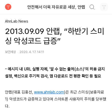
검색하기
안전해서 더욱 자유로운 세상, 안랩
티스토리
AhnLab News
2013.09.09 안랩, “하반기 스미
싱 악성코드 급증”
보안세상
2020. 4. 17. 14:11
-
메시지 내
URL
실행 자제
,
‘알 수 없는 출처
(
소스
)
’의 허용 금지
설정
,
백신으로 주기적 검사
,
앱 다운로드 전 평판 확인 등 필요
안랩
(
대표 김홍선
,
www.ahnlab.com
)
은 최근 스미싱
(
보충자료
1)
악성코드가 급증하고 있다며 스마트폰 사용자의 주의를 당부했
다
.