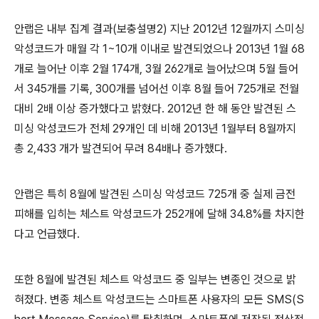
안랩은 내부 집계 결과
(
보충설명
2)
지난
2012
년
12
월까지 스미싱
악성코드가 매월 각
1~10
개 이내로 발견되었으나
2013
년
1
월
68
개로 늘어난 이후
2
월
174
개
, 3
월
262
개로 늘어났으며
5
월 들어
서
345
개를 기록
, 300
개를 넘어선 이후
8
월 들어
725
개로 전월
대비
2
배 이상 증가했다고 밝혔다
. 2012
년 한 해 동안 발견된 스
미싱 악성코드가 전체
29
개인 데 비해
2013
년
1
월부터
8
월까지
총
2,433
개가 발견되어 무려
84
배나 증가했다
.
안랩은 특히
8
월에 발견된 스미싱 악성코드
725
개 중 실제 금전
피해를 입히는 체스트 악성코드가
252
개에 달해
34.8%
를 차지한
다고 언급했다
.
또한
8
월에 발견된 체스트 악성코드 중 일부는 변종인 것으로 밝
혀졌다
.
변종 체스트 악성코드는 스마트폰 사용자의 모든
SMS(S