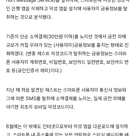
hort Message Service)
를 탈취하며
,
스마트폰에 저장된 정상적
인 은행 앱을 삭제하고 악성 앱을 설치해 사용자의 금융정보를 탈
취하는 것으로 분석됐다
.
기존의 단순 소액결제
(30
만원 이하
)
를 노리던 것에서 금전 피해
규모가 커질 우려가 있는
(
사용자의
)
금융정보를 훔치는 형태로 진
화하였다
. (
변종 체스트 악성코드가 탈취하는 금융정보는 스마트
폰 사용자의 계좌번호
,
비밀번호
,
보안카드 일련번호
,
보안카드 번
호 등
(
공인인증서 제외
)
이다
.)
지난 해 처음 발견된 체스트는 스마트폰 사용자의 통신사 정보와
그에 따른
SMS
를 탈취해 소액결제를 노리는
,
실제 금전 피해를
야기한 최초의 모바일 악성코드이다
.
8
월에는 이 밖에도 인터넷으로부터 악성 앱을 다운로드해 설치하
고
,
스마트폰 내 주소록에 있는 모든 연락처로 스미싱 메시지를 배