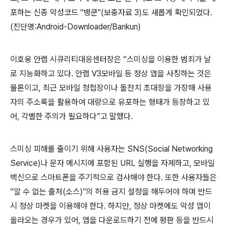
포하는 신종 악성코드
"
뱅쿤
"(
보충자료
3)
도 새롭게 확인되었다
.
(
진단명
:Android-Downloader/Bankun)
이호웅 안랩 시큐리티대응센터장은 “스미싱을 이용한 범죄가 날
로 지능화하고 있다
.
안랩
V3
모바일 등 정상 앱을 사칭하는 것은
물론이고
,
최근 모바일 청첩장이나 돌잔치 초대장을 가장해 사용
자의 주소록을 활용하여 대량으로 유포하는 형태가 등장하고 있
어
,
각별한 주의가 필요하다”고 말했다
.
스미싱 피해를 줄이기 위해 사용자는
SNS(Social Networking
Service)
나 문자 메시지에 포함된
URL
실행을 자제하고
,
모바일
백신으로 스마트폰을 주기적으로 검사해야 한다
.
또한 사용자들은
“알 수 없는 출처
(
소스
)"
의 허용 금지 설정을 해두어야 하며 반드
시 정상 마켓을 이용해야 한다
.
하지만
,
정상 마켓에도 악성 앱이
올라오는 경우가 있어
,
앱을 다운로드하기 전에 평판 등을 반드시