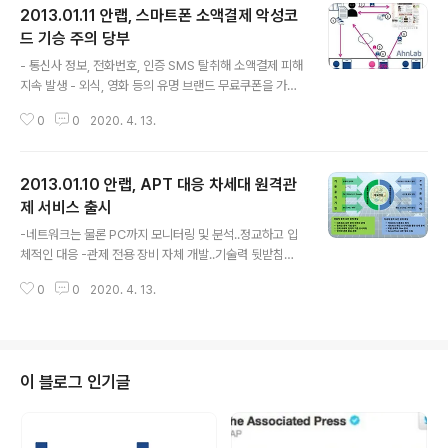
2013.01.11 안랩, 스마트폰 소액결제 악성코
드 기승 주의 당부
글 내용
- 통신사 정보, 전화번호, 인증 SMS 탈취해 소액결제 피해
지속 발생 - 외식, 영화 등의 유명 브랜드 무료쿠폰을 가장
한 SMS로 악성코드 설치 유도 - 인증번호 문자메시지를
0
0
2020. 4. 13.
사용자가 볼 수 없어 피해 확대 우려 스마트폰 소액결제를
노린 안드로이드 악성코드 ‘체스트(chest)'에 의한 피해가
지속적으로 발생하고 있어 사용자의 주의가 요구된다. 글
2013.01.10 안랩, APT 대응 차세대 원격관
로벌 보안 기업 안랩(구 안철수 연구소, 대표 김홍선, ww
w.ahnlab.com)은 지난 11월 국내 첫 금전 피해 사례를
제 서비스 출시
글 내용
발생시켰던 안드로이드 악성코드 ‘체스트(chest)’가 발견
-네트워크는 물론 PC까지 모니터링 및 분석..정교하고 입
된 이후, 동일 악성코드 및 변종에 의한 소액결제 피해가 지
체적인 대응 -관제 전용 장비 자체 개발..기술력 뒷받침된
속적으로 발생하고 있다고 밝혔다. 지금까지 발견된 유사
서비스로 고부가가치 제공 글로벌 정보보안 기업 안랩(구
악성코드는 10여 개에 이르며 변종 악성코드가 계속 발견
0
0
2020. 4. 13.
안철수연구소, 대표 김홍선, www.ahnlab.com)은 10일
되고 ..
지능형 지속 보안 위협인 APT(Advanced Persistent
Threat, 보충설명1)에 효과적으로 대응할 '차세대 원격관
제 서비스'를 출시한다고 밝혔다. 이로써 안랩은 원격관제
분야의 새로운 패러다임을 주도하게 됐다. 지난해 융합관
이 블로그 인기글
제 서비스로 파견관제의 패러다임을 제시한 데 이은 것이
다. 안랩의 차세대 원격관제 서비스는 기존 탐지/대응의 기
술적 한계를 극복함으로써 APT 공격, 탐지 우회, 알려지지