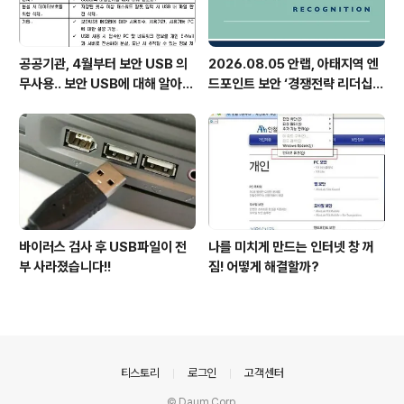
공공기관, 4월부터 보안 USB 의
2026.08.05 안랩, 아태지역 엔
무사용.. 보안 USB에 대해 알아봅
드포인트 보안 ‘경쟁전략 리더십’
시다
첫 선정
바이러스 검사 후 USB파일이 전
나를 미치게 만드는 인터넷 창 꺼
부 사라졌습니다!!
짐! 어떻게 해결할까?
의안내
티스토리
로그인
고객센터
© Daum Corp.