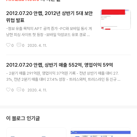
2012.07.20 안랩, 2012년 상반기 5대 보안
위협 발표
글 내용
-정보 유출 목적의 APT 공격 증가 -PC와 모바일 동시 겨
냥한 피싱 사이트 첫 등장 -모바일 악성코드 유포 경로 다
양화 글로벌 종합보안 기업인 안랩(구 안철수연구소, 대표
0
0
2020. 4. 11.
김홍선, www.ahnlab.com)는 19일 ‘2012년 상반기 5
대 보안 위협 트렌드’를 발표했다. 이에 따르면 올해 상반기
주요 이슈는 ▶ 정보 유출 목적의 APT 공격 증가 ▶ PC와
2012.07.20 안랩, 상반기 매출 552억, 영업이익 59억
모바일 동시 겨냥한 피싱 사이트 첫 등장 ▶ 개인정보 탈취
글 내용
용 악성코드 유포 지속 ▶ 애플리케이션 취약점 악용 악성
- 2분기 매출 291억원, 영업이익 37억원 기록 - 전년 상반기 매출 대비 27.
코드 기승 ▶ 모바일 악성코드 유포 경로 다양화 등이다. 1)
3%, 전년 2분기 매출 대비 27.4% 성장 - 트러스와처, 트러스라인 등 신규 전
정보 유출 목적의 APT 공격 증가 국내에서 발견된 APT
략제품군 본격 성장세 글로벌 보안 기업인 안랩(구 안철수연구소, 대표 김홍선,
공격의 특징을 보면 작년에는 기업에서 관리하는 고객 정
0
0
2020. 4. 11.
www.ahnlab.com)은 20일 2012년 상반기에 매출액 552억원, 영업이익 5
보 유출과 시스템 파괴가 목표였다면, 올해 들어서는 고객
9억원을 각각 기록했다고 밝혔다. 2012년 2분기에는 각각 매출 291억원, 영
..
업이익 37억원을 기록했다. 이번 상반기 매출액은 전년 동기 대비 27.3% 성장
했으며, 분기별로는 전년 2분기 대비 27.4% 성장한 실적이다. 이번 상반기에
는 백신의 대명사 V3 제품군의 매출을 비롯해 최근 보안 이슈 증가와 함께 보안
이 블로그 인기글
컨설팅/관제 등의 보안 서비스 부문과 SI(시스템통합) 등..