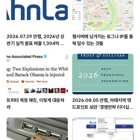
2026.07.29 안랩, 2026년 상
웹서버에 남겨지는 로그나 IP를 통
반기 실적 발표 매출 1,304억 원,
해 알수 있는 것들
영업이익 73억 원 기록
트위터 계정 해킹, 이렇게 대응하
2026.08.05 안랩, 아태지역 엔
라
드포인트 보안 ‘경쟁전략 리더십’
첫 선정