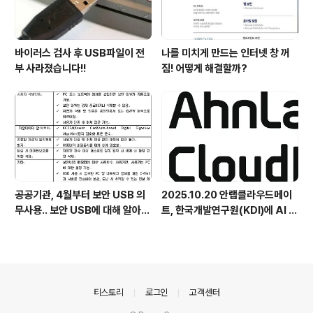
바이러스 검사 후 USB파일이 전
나를 미치게 만드는 인터넷 창 꺼
부 사라졌습니다!!
짐! 어떻게 해결할까?
공공기관, 4월부터 보안 USB 의
2025.10.20 안랩클라우드메이
무사용.. 보안 USB에 대해 알아봅
트, 한국개발연구원(KDI)에 AI 어
시다
시스턴트 구축 지원 플랫폼 '애크
미아이(ACMEi)' 및 생성형 AI 데
이터 보안 솔루션 '시큐어브리지
(SecureBridge)' 공급
의안내
티스토리
로그인
고객센터